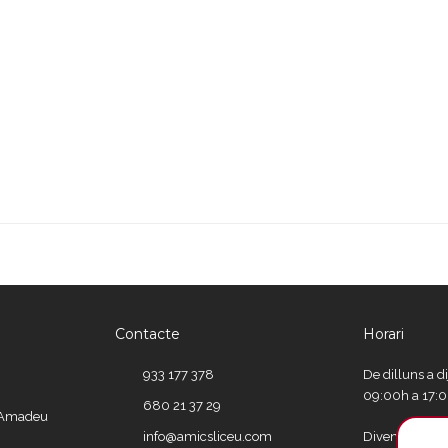
Contacte
Horari
933 177 378
De dilluns a d
09:00h a 17:
680 21 37 29
e Amadeu
info@amicsliceu.com
Divendres