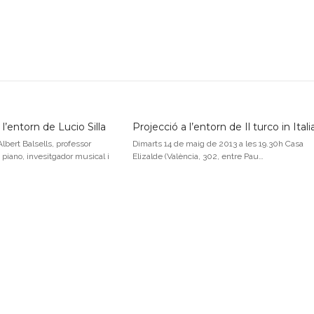
l’entorn de Lucio Silla
Projecció a l’entorn de Il turco in Itali
lbert Balsells, professor
Dimarts 14 de maig de 2013 a les 19.30h Casa
i piano, invesitgador musical i
Elizalde (València, 302, entre Pau…