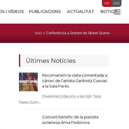
CAT
CAS
OS I VÍDEOS
PUBLICACIONS
ACTUALITAT
BOTIGA
Inici
»
Conferència a l’entorn de Street Scene
Últimes Notícies
Recomanem la visita comentada a
càrrec de l’artista Garikoitz Cuevas
a la Sala Parés
Divendres 5 de juny a les 19h Sala
Parés (Com…
Concert benèfic de la pianista
ucraïnesa Anna Fedorova