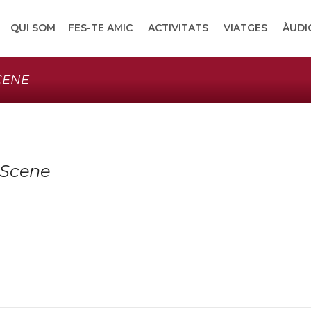
QUI SOM
FES-TE AMIC
ACTIVITATS
VIATGES
ÀUDI
CENE
 Scene