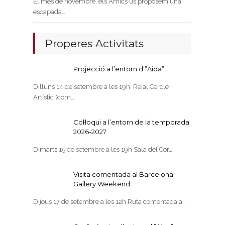
El mes de novembre, els Amics us proposem una
escapada…
Properes Activitats
Projecció a l’entorn d'”Aida”
Dilluns 14 de setembre a les 19h Reial Cercle
Artístic (com…
Col·loqui a l’entorn de la temporada
2026-2027
Dimarts 15 de setembre a les 19h Sala del Cor…
Visita comentada al Barcelona
Gallery Weekend
Dijous 17 de setembre a les 12h Ruta comentada a…