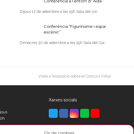
Conferència a l’entorn d'”Aida”
Dijous 17 de setembre a les 19h Sala del cor…
Conferència “Figurinisme i espai
escènic”
Dimecres 30 de setembre a les 19h Sala del Cor…
next
Visita a l’exposició sobre el Concurs Viñas
post:
Xarxes socials
Twitter
Facebook
Instagram
Whatsapp
Youtube
ijous
00h
Ús de cookies