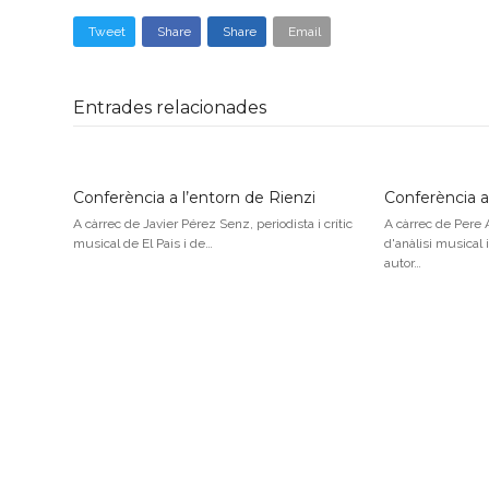
Tweet
Share
Share
Email
Entrades relacionades
Conferència a l’entorn de Rienzi
Conferència a 
A càrrec de Javier Pérez Senz, periodista i crític
A càrrec de Pere A
musical de El Pais i de…
d'anàlisi musical 
autor…