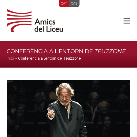
CAT
CAS
CONFERÈNCIA A L’ENTORN DE
TEUZZONE
Inici
»
Conferència a l’entorn de Teuzzone