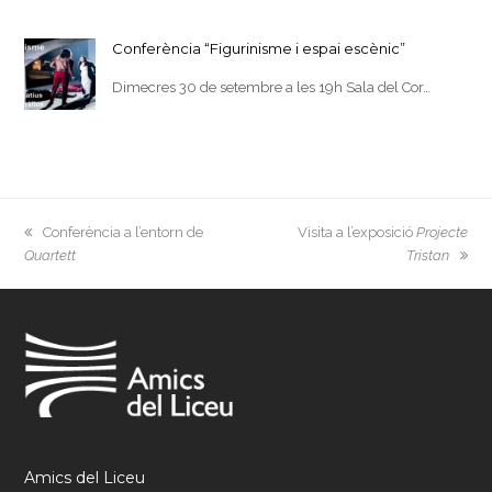
Conferència “Figurinisme i espai escènic”
Dimecres 30 de setembre a les 19h Sala del Cor…
previous
next
Conferència a l’entorn de
Visita a l’exposició
Projecte
post:
post:
Quartett
Tristan
Amics del Liceu