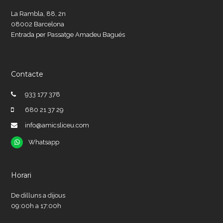
La Rambla, 88, 2n
08002 Barcelona
Entrada per Passatge Amadeu Bagués
Contacte
933 177 378
680 21 37 29
info@amicsliceu.com
Whatsapp
Whatsapp
Horari
De dilluns a dijous
09:00h a 17:00h