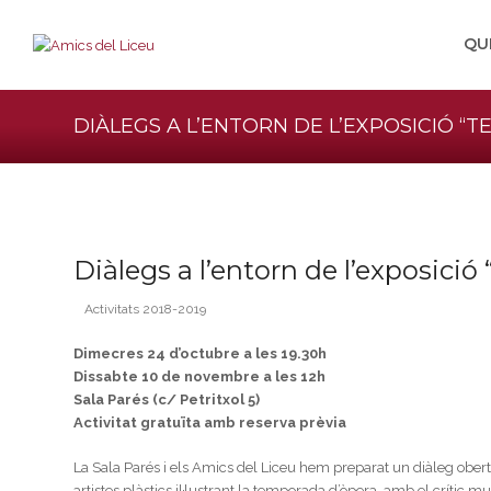
QU
DIÀLEGS A L’ENTORN DE L’EXPOSICIÓ “
Diàlegs a l’entorn de l’exposici
Activitats 2018-2019
Dimecres 24 d’octubre a les 19.30h
Dissabte 10 de novembre a les 12h
Sala Parés (c/ Petritxol 5)
Activitat gratuïta amb reserva prèvia
La Sala Parés i els Amics del Liceu hem preparat un diàleg obert,
artistes plàstics il·lustrant la temporada d’òpera, amb el crític m