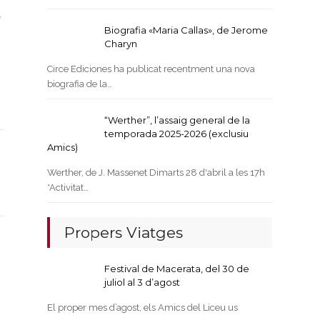
a
Biografia «Maria Callas», de Jerome
Charyn
Circe Ediciones ha publicat recentment una nova
biografia de la…
“Werther”, l’assaig general de la
temporada 2025-2026 (exclusiu
Amics)
Werther, de J. Massenet Dimarts 28 d'abril a les 17h
*Activitat…
Propers Viatges
Festival de Macerata, del 30 de
juliol al 3 d’agost
El proper mes d’agost, els Amics del Liceu us