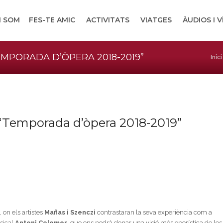
I SOM
FES-TE AMIC
ACTIVITATS
VIATGES
ÀUDIOS I 
TEMPORADA D’ÒPERA 2018-2019”
Inici
ó “Temporada d’òpera 2018-2019”
 on els artistes
Mañas i Szenczi
contrastaran la seva experiència com a
usical
Antoni Colomer
, que ens podrà donar una visió més operística de les