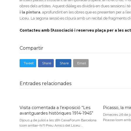
obres dels artistes. Aquest diàleg es dividirà en dues sessions i t
i la pintura
, aprofundint en les obres que es presenten per a l’e
Liceu. La segona sessió es clourà amb un recital de fragments d
Contacteu amb l’Associació i reserveu plaça per a les a
Compartir
Tweet
Share
Share
Email
Entrades relacionades
Visita comentada a l’exposició “Les
Picasso, la mi
avantguardes històriques 1914-1945”
Dimecres 26 de j
Picasso (com arri
Dijous 4 de juliol a les 18h CaixaForum Barcelona
(com arribar-hi?) Preu Amics del Liceu:…