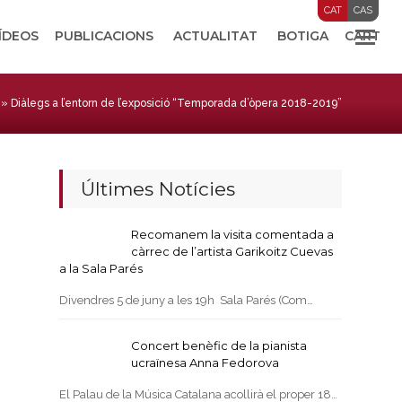
CAT
CAS
VÍDEOS
PUBLICACIONS
ACTUALITAT
BOTIGA
CART
»
Diàlegs a l’entorn de l’exposició “Temporada d’òpera 2018-2019”
Últimes Notícies
Recomanem la visita comentada a
càrrec de l’artista Garikoitz Cuevas
a la Sala Parés
Divendres 5 de juny a les 19h Sala Parés (Com…
Concert benèfic de la pianista
ucraïnesa Anna Fedorova
El Palau de la Música Catalana acollirà el proper 18…