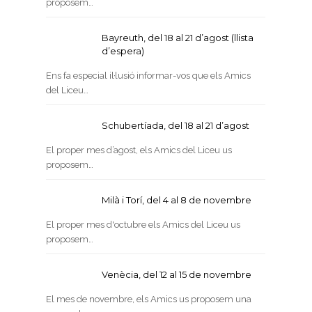
proposem…
Bayreuth, del 18 al 21 d’agost (llista
d’espera)
Ens fa especial il·lusió informar-vos que els Amics
del Liceu…
Schubertíada, del 18 al 21 d’agost
El proper mes d’agost, els Amics del Liceu us
proposem…
Milà i Torí, del 4 al 8 de novembre
El proper mes d'octubre els Amics del Liceu us
proposem…
Venècia, del 12 al 15 de novembre
El mes de novembre, els Amics us proposem una