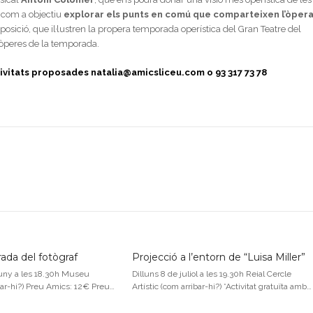
é com a objectiu
explorar els punts en comú que comparteixen l’òper
xposició, que il·lustren la propera temporada operística del Gran Teatre del
’òperes de la temporada.
ctivitats proposades
natalia@amicsliceu.com
o 93 317 73 78
rada del fotògraf
Projecció a l’entorn de “Luisa Miller”
uny a les 18.30h Museu
Dilluns 8 de juliol a les 19.30h Reial Cercle
bar-hi?) Preu Amics: 12€ Preu…
Artístic (com arribar-hi?) *Activitat gratuïta amb…