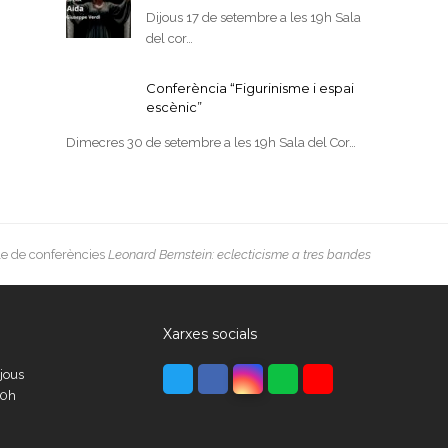
Dijous 17 de setembre a les 19h Sala
del cor…
Conferència “Figurinisme i espai
escènic”
Dimecres 30 de setembre a les 19h Sala del Cor…
t
le de conferències
Leonard Bernstein: eclecticisme a tres bandes
t:
Xarxes socials
Twitter
Facebook
Instagram
Whatsapp
Youtube
ijous
00h