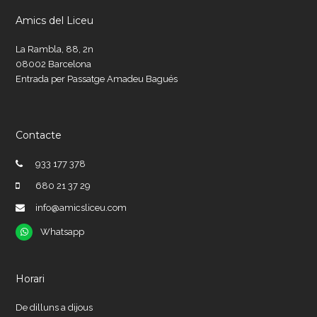
Amics del Liceu
La Rambla, 88, 2n
08002 Barcelona
Entrada per Passatge Amadeu Bagués
Contacte
933 177 378
680 21 37 29
info@amicsliceu.com
Whatsapp
Whatsapp
Horari
De dilluns a dijous