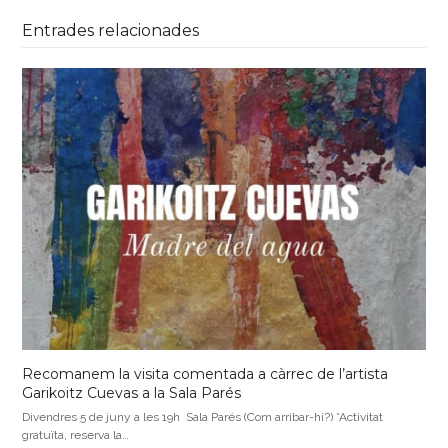
Entrades relacionades
Recomanem la visita comentada a càrrec de l’artista
Garikoitz Cuevas a la Sala Parés
Divendres 5 de juny a les 19h Sala Parés (Com arribar-hi?) *Activitat
gratuïta, reserva la…