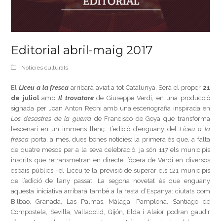
Editorial abril-maig 2017
Notícies culturals
El
Liceu a la fresca
arribarà aviat a tot Catalunya. Serà el proper
21
de juliol
amb
Il trovatore
de Giuseppe Verdi, en una producció
signada per Joan Anton Rechi amb una escenografia inspirada en
Los desastres de la guerra
de Francisco de Goya que transforma
l’escenari en un immens llenç. L’edició d’enguany del
Liceu a la
fresca
porta, a més, dues bones notícies: la primera és que, a falta
de quatre mesos per a la seva celebració, ja són 117 els municipis
inscrits que retransmetran en directe l’òpera de Verdi en diversos
espais públics –el Liceu té la previsió de superar els 121 municipis
de l’edició de l’any passat. La segona novetat és que enguany
aquesta iniciativa arribarà també a la resta d’Espanya: ciutats com
Bilbao, Granada, Las Palmas, Màlaga, Pamplona, Santiago de
Compostela, Sevilla, Valladolid, Gijón, Elda i Alaior podran gaudir