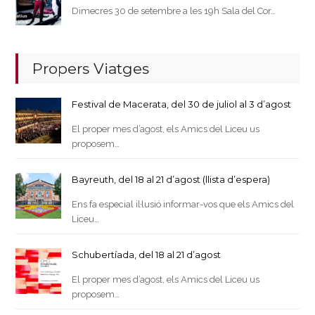
Dimecres 30 de setembre a les 19h Sala del Cor…
Propers Viatges
Festival de Macerata, del 30 de juliol al 3 d’agost
El proper mes d’agost, els Amics del Liceu us
proposem…
Bayreuth, del 18 al 21 d’agost (llista d’espera)
Ens fa especial il·lusió informar-vos que els Amics del
Liceu…
Schubertíada, del 18 al 21 d’agost
El proper mes d’agost, els Amics del Liceu us
proposem…