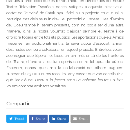
d’aquesta producció que es retransmetrà en directe des del nostre
Teatre. Televisión Española, doncs, s’afegeix a aquesta iniciativa al
costat de Televisió de Catalunya –fidel a un projecte en el qual hi
participa des dels seus inicis– i el patrocini d’Endesa. Des d’Amics
del Liceu també hi serem presents, com no podia ser d’una altra
manera, dins la nostra voluntat d’ajudar sempre el Teatre i de
difondre l’òpera entre tots els públics. Les aportacions que els Amics
mecenes fan addicionalment a la seva quota d’associat, aniran
destinades de nou a col·laborar en aquest projecte. Entre tots volem
aconseguir que l’òpera i el Liceu arribin més enllà de les fronteres
del Teatre, difondre la cultura operística entre tot tipus de públic.
Esperem, doncs, que amb la col·laboració de tothom puguem
superar els 23.000 euros recollits l’any passat que van contribuir a
què l’edició del
Liceu a la fresca
amb
La bohème
fos tot un èxit.
Volem comptar amb tots vosaltres!
Compartir
Tweet
Share
Share
Email