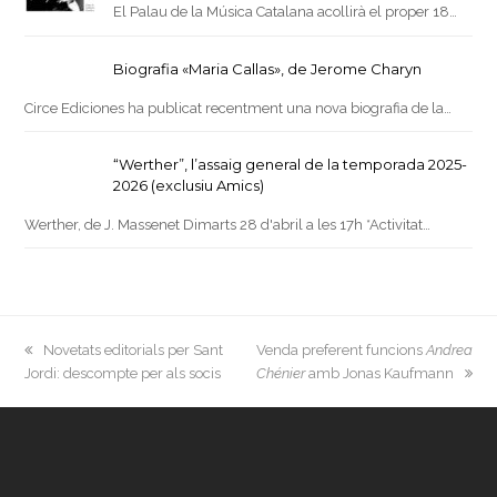
El Palau de la Música Catalana acollirà el proper 18…
Biografia «Maria Callas», de Jerome Charyn
Circe Ediciones ha publicat recentment una nova biografia de la…
“Werther”, l’assaig general de la temporada 2025-
2026 (exclusiu Amics)
Werther, de J. Massenet Dimarts 28 d'abril a les 17h *Activitat…
previous
next
Novetats editorials per Sant
Venda preferent funcions
Andrea
post:
post:
Jordi: descompte per als socis
Chénier
amb Jonas Kaufmann