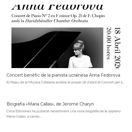
Concert benèfic de la pianista ucraïnesa Anna Fedorova
El Palau de la Música Catalana acollirà el proper 18 d'abril el Concert per a…
Biografia «Maria Callas», de Jerome Charyn
Circe Ediciones ha publicat recentment una nova biografia de la soprano
Maria Callas, a càrrec…