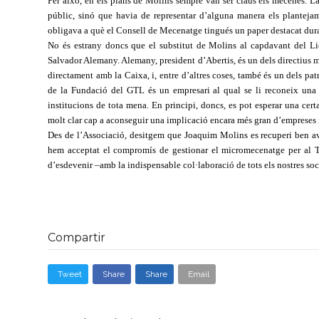
Per això, en els plans de Molins sempre van ser claus els mecenes. L
públic, sinó que havia de representar d’alguna manera els plantejam
obligava a què el Consell de Mecenatge tingués un paper destacat dura
No és estrany doncs que el substitut de Molins al capdavant del Lic
Salvador Alemany. Alemany, president d’Abertis, és un dels directius m
directament amb la Caixa, i, entre d’altres coses, també és un dels pa
de la Fundació del GTL és un empresari al qual se li reconeix una
institucions de tota mena. En principi, doncs, es pot esperar una cer
molt clar cap a aconseguir una implicació encara més gran d’empreses i 
Des de l’Associació, desitgem que Joaquim Molins es recuperi ben avia
hem acceptat el compromís de gestionar el micromecenatge per al Tea
d’esdevenir –amb la indispensable col·laboració de tots els nostres so
Compartir
Tweet
Share
Share
Email