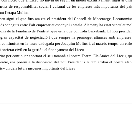
a convicció que el Liceu no havia de seguir un model exclusivament lligat al din
ents de responsabilitat social i cultural de les empreses més importants del paí
nt l’etapa Molins.
eu sigui el que fins ara era el president del Consell de Mecenatge, l’economis
és coneguts entre l’alt empresariat espanyol i català. Alemany ha estat vinculat mo
trons de la Fundació de l’entitat, que és la que controla Caixabank. El nou preside
 gran capacitat de negociació i que sempre ha promogut aliances amb empreses 
ta continuïtat en la tasca endegada per Joaquim Molins i, al mateix temps, un enf
societat civil en la gestió i el finançament del Liceu.
t per continuar aportant el seu tarannà al nostre Teatre.
Els Amics del Liceu, qu
tre, ens posem a la disposició del nou President i li fem arribar el nostre afa
cis– un dels futurs mecenes importants del Liceu.