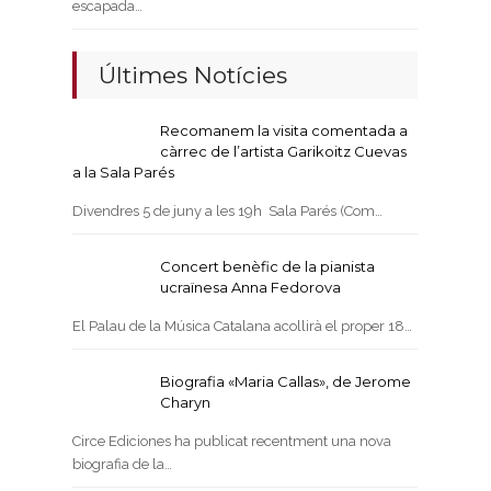
escapada…
Últimes Notícies
Recomanem la visita comentada a
càrrec de l’artista Garikoitz Cuevas
a la Sala Parés
Divendres 5 de juny a les 19h Sala Parés (Com…
Concert benèfic de la pianista
ucraïnesa Anna Fedorova
El Palau de la Música Catalana acollirà el proper 18…
Biografia «Maria Callas», de Jerome
Charyn
Circe Ediciones ha publicat recentment una nova
biografia de la…