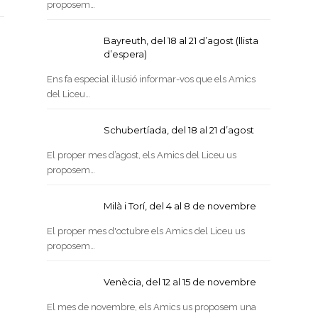
proposem…
Bayreuth, del 18 al 21 d’agost (llista
d’espera)
Ens fa especial il·lusió informar-vos que els Amics
del Liceu…
Schubertíada, del 18 al 21 d’agost
El proper mes d’agost, els Amics del Liceu us
proposem…
Milà i Torí, del 4 al 8 de novembre
El proper mes d'octubre els Amics del Liceu us
proposem…
Venècia, del 12 al 15 de novembre
El mes de novembre, els Amics us proposem una