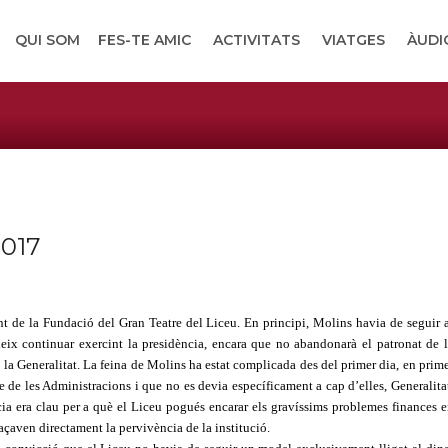
QUI SOM
FES-TE AMIC
ACTIVITATS
VIATGES
ÀUDI
2017
t de la Fundació del Gran Teatre del Liceu. En principi, Molins havia de seguir 
edeix continuar exercint la presidència, encara que no abandonarà el patronat de 
la Generalitat. La feina de Molins ha estat complicada des del primer dia, en prim
e de les Administracions i que no es devia específicament a cap d’elles, Generalita
ia era clau per a què el Liceu pogués encarar els gravíssims problemes finances 
çaven directament la pervivència de la institució.