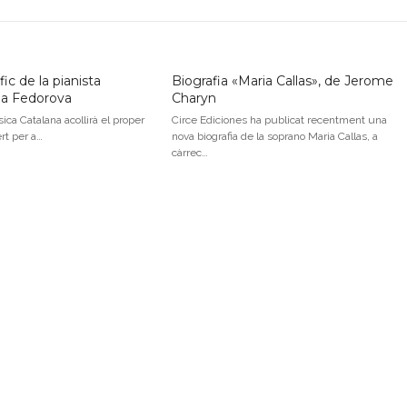
ic de la pianista
Biografia «Maria Callas», de Jerome
na Fedorova
Charyn
ica Catalana acollirà el proper
Circe Ediciones ha publicat recentment una
ert per a…
nova biografia de la soprano Maria Callas, a
càrrec…