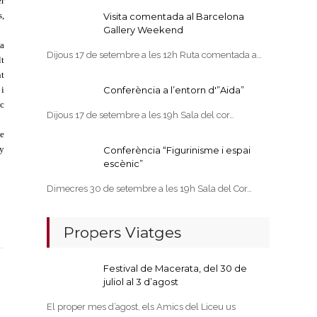
er
s,
Visita comentada al Barcelona
Gallery Weekend
ta
Dijous 17 de setembre a les 12h Ruta comentada a…
lt
nt
i
Conferència a l’entorn d'”Aida”
oc
Dijous 17 de setembre a les 19h Sala del cor…
e
ny
Conferència “Figurinisme i espai
escènic”
Dimecres 30 de setembre a les 19h Sala del Cor…
Propers Viatges
Festival de Macerata, del 30 de
juliol al 3 d’agost
El proper mes d’agost, els Amics del Liceu us