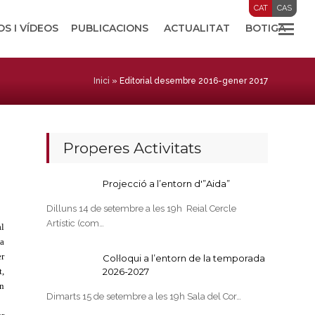
CAT
CAS
OS I VÍDEOS
PUBLICACIONS
ACTUALITAT
BOTIGA
Inici
»
Editorial desembre 2016-gener 2017
Properes Activitats
Projecció a l’entorn d'”Aida”
Dilluns 14 de setembre a les 19h Reial Cercle
Artístic (com…
al
la
er
Col·loqui a l’entorn de la temporada
t,
2026-2027
en
Dimarts 15 de setembre a les 19h Sala del Cor…