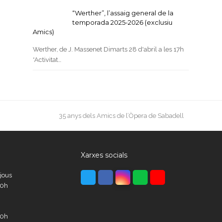
“Werther”, l’assaig general de la
temporada 2025-2026 (exclusiu
Amics)
Werther, de J. Massenet Dimarts 28 d'abril a les 17h
*Activitat…
next
35 anys dels Amics de l’Òpera de Sabadell
post:
Xarxes socials
Twitter
Facebook
Instagram
Whatsapp
Youtube
ijous
00h
00h