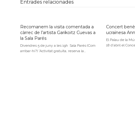
Entrades relacionades
Recomanem la visita comentada a
Concert benèf
càrrec de l’artista Garikoitz Cuevas a
ucraïnesa An
la Sala Parés
El Palau de la Mús
18 d'abril el Conc
Divendres 5 de juny a les 19h Sala Parés (Com
arribar-hi?) *Activitat gratuïta, reserva la…