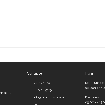
Contacte
Horari
933 177 378
De dilluns a d
09:00h a 17:
680 21 37 29
e Amadeu
info@amicsliceu.com
Divendres
09:00h a 15: