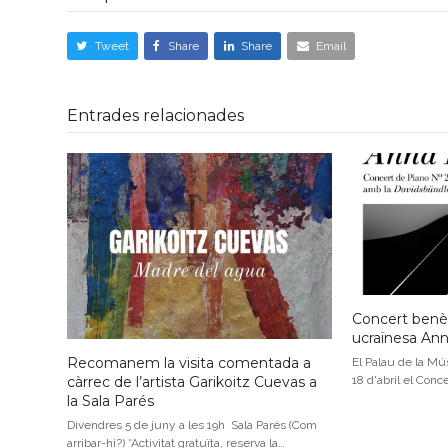
Tweet
Share
Share
Email
Entrades relacionades
Concert benèf
ucraïnesa An
Recomanem la visita comentada a
El Palau de la Mús
18 d'abril el Conc
càrrec de l’artista Garikoitz Cuevas a
la Sala Parés
Divendres 5 de juny a les 19h Sala Parés (Com
arribar-hi?) *Activitat gratuïta, reserva la…