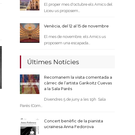
El proper mes d'octubre els Amics del
Liceu us proposem…
Venècia, del 12 al 15 de novembre
El mes de novembre, els Amics us
proposem una escapada…
Últimes Notícies
Recomanem la visita comentada a
càrrec de l’artista Garikoitz Cuevas
a la Sala Parés
Divendres 5 de juny a les 19h Sala
Parés (Com…
Concert benèfic de la pianista
ucraïnesa Anna Fedorova