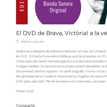
El DVD de Brava, Victòria! a la 
Notícies culturals
Quatre anys després de l’estrena a televisió i al cine, la Fundac
en DVD. Es tracta d’una edició doble ja que l’acompanya un CD a
Canto negro
de Xavier Montsalvatge fins a la
Bachiana brasilera 
imatges inèdites i la narració de la pròpia cantant desvetllen la d
documental sobre la soprano. Un perfil biogràfic i humà d’una ce
Per gentilesa de la Fundació Victoria de los Ángeles, els socis
20€ (preu real 25€). Per fer la reserva d’un exemplar, cal posar
Febrer 2016
Compartir