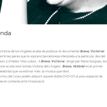
venda
ió Victoria de los Ángeles acaba de publicar el documental
Brava,
Victòria!
mb les peces que la soprano barcelonesa interpreta a la pel·lícula: des del
núm. 5
d’Heitor Villa-Lobos. A
Brava,
Victòria
!, dirigit per Maria Gorgues, les
ona oculta rere l’artista Victòria dels Àngels.
Brava, Victòria!
és el primer
lebritat que va estimar més la música que l’èxit.
 d’Amics del Liceu poden adquirir aquest doble DVD+CD al preu especial de
-se en contacte amb l’Associació.