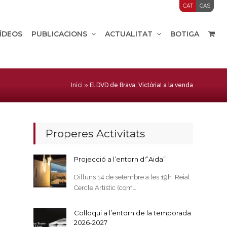
CAT
CAS
VÍDEOS
PUBLICACIONS
ACTUALITAT
BOTIGA
Inici
»
El DVD de Brava, Victòria! a la venda
Properes Activitats
Projecció a l’entorn d'”Aida”
Dilluns 14 de setembre a les 19h Reial
Cercle Artístic (com…
Col·loqui a l’entorn de la temporada
2026-2027