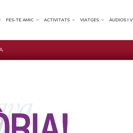
M
FES-TE AMIC
ACTIVITATS
VIATGES
ÀUDIOS I 
A