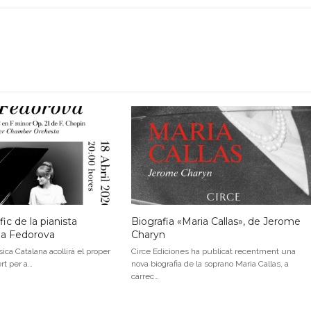
ic de la pianista
Biografia «Maria Callas», de Jerome
na Fedorova
Charyn
ica Catalana acollirà el proper
Circe Ediciones ha publicat recentment una
ert per a…
nova biografia de la soprano Maria Callas, a
càrrec…