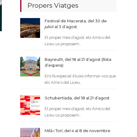
Propers Viatges
Festival de Macerata, del 30 de
juliol al 3 d’agost
El proper mes d’agost, els Amics del
Liceu us proposem…
Bayreuth, del 18 al 21 d’agost (llista
d’espera)
Ens fa especial il·lusió informar-vos que
els Amics del Liceu…
Schubertíada, del 18 al 21 d’agost
El proper mes d’agost, els Amics del
Liceu us proposem…
Milà i Torí, del 4 al 8 de novembre