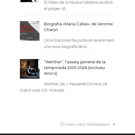
El Palau de la Música Catalana acollirà
el proper 18…
Biografia «Maria Callas», de Jerome
Charyn
Circe Ediciones ha publicat recentment
una nova biografia de la…
“Werther”, l’assaig general de la
temporada 2025-2026 (exclusiu
Amics)
Werther, de J. Massenet Dimarts 28
d'abril a les 17h *Activitat…
next
El Liceu i l’any Shakespeare
post: