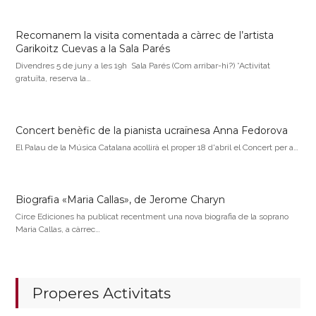
Recomanem la visita comentada a càrrec de l’artista
Garikoitz Cuevas a la Sala Parés
Divendres 5 de juny a les 19h Sala Parés (Com arribar-hi?) *Activitat
gratuïta, reserva la…
Concert benèfic de la pianista ucraïnesa Anna Fedorova
El Palau de la Música Catalana acollirà el proper 18 d'abril el Concert per a…
Biografia «Maria Callas», de Jerome Charyn
Circe Ediciones ha publicat recentment una nova biografia de la soprano
Maria Callas, a càrrec…
Properes Activitats