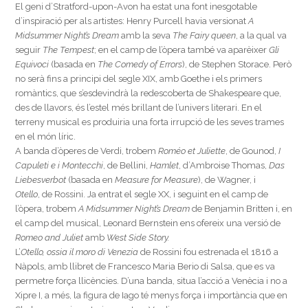
El geni d’Stratford-upon-Avon ha estat una font inesgotable
d’inspiració per als artistes: Henry Purcell havia versionat
A
Midsummer Night’s Dream
amb la seva
The Fairy queen
, a la qual va
seguir
The Tempest
; en el camp de l’òpera també va aparèixer
Gli
Equivoci
(basada en
The Comedy of Errors
), de Stephen Storace. Però
no serà fins a principi del segle XIX, amb Goethe i els primers
romàntics, que s’esdevindrà la redescoberta de Shakespeare que,
des de llavors, és l’estel més brillant de l’univers literari. En el
terreny musical es produiria una forta irrupció de les seves trames
en el món líric.
A banda d’òperes de Verdi, trobem
Roméo et Juliette
, de Gounod,
I
Capuleti e i Montecchi
, de Bellini,
Hamlet
, d’Ambroise Thomas,
Das
Liebesverbot
(basada en
Measure for Measure
), de Wagner, i
Otello
, de Rossini. Ja entrat el segle XX, i seguint en el camp de
l’òpera, trobem
A Midsummer Night’s Dream
de Benjamin Britten i, en
el camp del musical, Leonard Bernstein ens ofereix una versió de
Romeo and Juliet
amb
West Side Story.
L’
Otello, ossia il moro di Venezia
de Rossini fou estrenada el 1816 a
Nàpols, amb llibret de Francesco Maria Berio di Salsa, que es va
permetre força llicències. D’una banda, situa l’acció a Venècia i no a
Xipre I, a més, la figura de Iago té menys força i importància que en