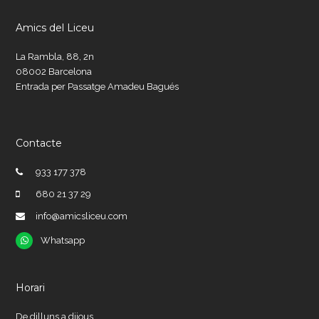
Amics del Liceu
La Rambla, 88, 2n
08002 Barcelona
Entrada per Passatge Amadeu Bagués
Contacte
933 177 378
680 21 37 29
info@amicsliceu.com
Whatsapp
Whatsapp
Horari
De dilluns a dijous