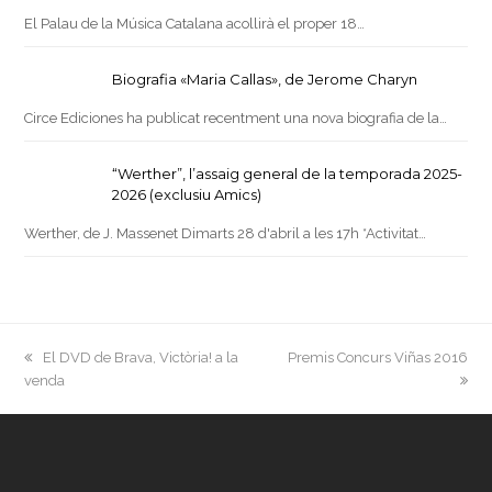
El Palau de la Música Catalana acollirà el proper 18…
Biografia «Maria Callas», de Jerome Charyn
Circe Ediciones ha publicat recentment una nova biografia de la…
“Werther”, l’assaig general de la temporada 2025-
2026 (exclusiu Amics)
Werther, de J. Massenet Dimarts 28 d'abril a les 17h *Activitat…
previous
next
El DVD de Brava, Victòria! a la
Premis Concurs Viñas 2016
post:
post:
venda