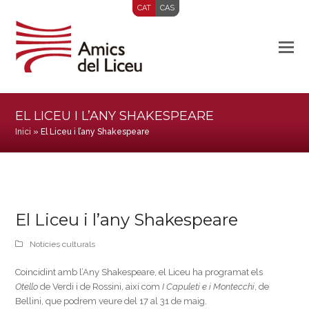
CAT
CAS
EL LICEU I L’ANY SHAKESPEARE
Inici
»
El Liceu i l’any Shakespeare
El Liceu i l’any Shakespeare
Notícies culturals
Coincidint amb l’Any Shakespeare, el Liceu ha programat els
Otello
de Verdi i de Rossini, així com
I Capuleti e i Montecchi
, de
Bellini, que podrem veure del 17 al 31 de maig.