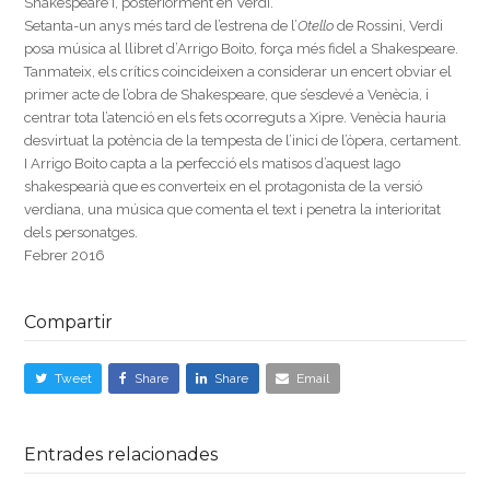
Shakespeare i, posteriorment en Verdi.
Setanta-un anys més tard de l’estrena de l’
Otello
de Rossini, Verdi
posa música al llibret d’Arrigo Boito, força més fidel a Shakespeare.
Tanmateix, els crítics coincideixen a considerar un encert obviar el
primer acte de l’obra de Shakespeare, que s’esdevé a Venècia, i
centrar tota l’atenció en els fets ocorreguts a Xipre. Venècia hauria
desvirtuat la potència de la tempesta de l’inici de l’òpera, certament.
I Arrigo Boito capta a la perfecció els matisos d’aquest Iago
shakespearià que es converteix en el protagonista de la versió
verdiana, una música que comenta el text i penetra la interioritat
dels personatges.
Febrer 2016
Compartir
Tweet
Share
Share
Email
Entrades relacionades