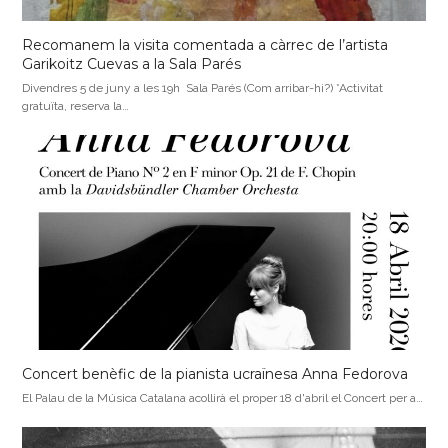
Recomanem la visita comentada a càrrec de l’artista
Garikoitz Cuevas a la Sala Parés
Divendres 5 de juny a les 19h Sala Parés (Com arribar-hi?) *Activitat
gratuïta, reserva la…
Concert benèfic de la pianista ucraïnesa Anna Fedorova
El Palau de la Música Catalana acollirà el proper 18 d'abril el Concert per a…