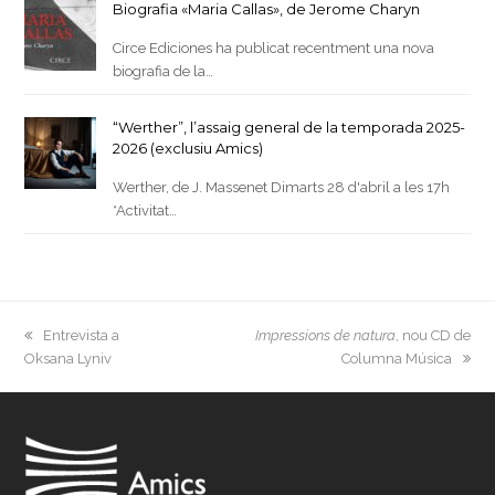
Biografia «Maria Callas», de Jerome Charyn
Circe Ediciones ha publicat recentment una nova
biografia de la…
“Werther”, l’assaig general de la temporada 2025-
2026 (exclusiu Amics)
Werther, de J. Massenet Dimarts 28 d'abril a les 17h
*Activitat…
previous
next
Entrevista a
Impressions de natura
, nou CD de
post:
post:
Oksana Lyniv
Columna Música