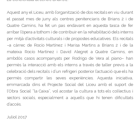
Aquest any el Liceu, amb l’organització de dos recitals en viu durant
el passat mes de juny als centres penitenciaris de Brians 2 i de
Quatre Camins, ha fet un pas endavant en aquesta tasca de fer
arribar l’òpera a tothom i de contribuir en la rehabilitació dels interns
per mitjà d’activitats culturals i de propostes educatives. Els recitals
–a càrrec de Rocío Martínez i Marisa Martins a Brians 2 i de la
mateixa Rocío Martínez i David Alegret a Quatre Camins, en
ambdós casos acompanyats per Rodrigo de Vera al piano– han
permès la interacció amb els interns a través de taller previs a la
celebració dels recitals i d’un refrigeri posterior l’actuació que els ha
permès compartir les seves experiències. Aquesta iniciativa,
emmarcada dins el Projecte Social del Liceu amb el suport de
l’Obra Social “la Caixa”, vol acostar la cultura a tots els col·lectius i
sectors socials, especialment a aquells que hi tenen dificultats
d’accés.
Juliol 2017