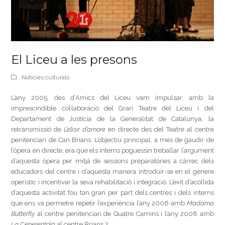
El Liceu a les presons
Notícies culturals
L’any 2005, des d’Amics del Liceu vam impulsar, amb la
imprescindible col·laboració del Gran Teatre del Liceu i del
Departament de Justícia de la Generalitat de Catalunya, la
retransmissió de
L’elisir d’amore
en directe des del Teatre al centre
penitenciari de Can Brians. L’objectiu principal, a més de gaudir de
l’òpera en directe, era que els interns poguessin treballar l’argument
d’aquesta òpera per mitjà de sessions preparatòries a càrrec dels
educadors del centre i d’aquesta manera introduir-se en el gènere
operístic i incentivar la seva rehabilitació i integració. L’èxit d’acollida
d’aquesta activitat fou tan gran per part dels centres i dels interns
que ens va permetre repetir l’experiència l’any 2006 amb
Madama
Butterfly
al centre penitenciari de Quatre Camins i l’any 2008 amb
La Cenerentola
al centre Brians 2.