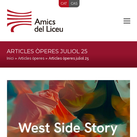
CAT
CAS
ARTICLES ÒPERES JULIOL 25
Inici
»
Articles òperes
»
Articles òperes juliol 25