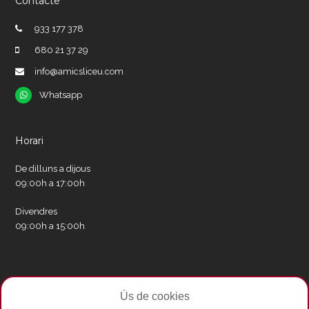
Contacte
933 177 378
680 21 37 29
info@amicsliceu.com
Whatsapp
Whatsapp
Horari
De dilluns a dijous
09:00h a 17:00h
Divendres
09:00h a 15:00h
Xarxes socials
Ús de cookies