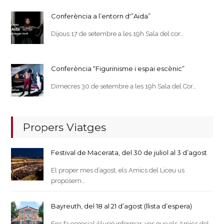
Conferència a l’entorn d'”Aida”
Dijous 17 de setembre a les 19h Sala del cor…
Conferència “Figurinisme i espai escènic”
Dimecres 30 de setembre a les 19h Sala del Cor…
Propers Viatges
Festival de Macerata, del 30 de juliol al 3 d’agost
El proper mes d’agost, els Amics del Liceu us
proposem…
Bayreuth, del 18 al 21 d’agost (llista d’espera)
Ens fa especial il·lusió informar-vos que els Amics del