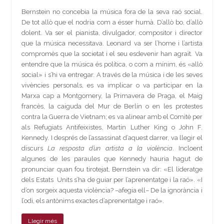
Bernstein no concebia la música fora de la seva raó social.
De tot allò que el nodria com a ésser humà. D’allò bo, d’allò
dolent. Va ser el pianista, divulgador, compositor i director
que la música necessitava. Leonard va ser l’home i l’artista
compromès que la societat i el seu esdevenir han agraït. Va
entendre que la música és política, o com a mínim, és «allò
social» i s’hi va entregar. A través de la música i de les seves
vivències personals, es va implicar o va participar en la
Marxa cap a Montgomery, la Primavera de Praga, el Maig
francès, la caiguda del Mur de Berlín o en les protestes
contra la Guerra de Vietnam; es va alinear amb el Comitè per
als Refugiats Antifeixistes, Martin Luther King o John F.
Kennedy. I després de l’assassinat d’aquest darrer, va llegir el
discurs
La resposta d’un artista a la violència
. Incloent
algunes de les paraules que Kennedy hauria hagut de
pronunciar quan fou tirotejat, Bernstein va dir: «El lideratge
dels Estats Units s’ha de guiar per l’aprenentatge i la raó». «I
d’on sorgeix aquesta violència? –afegia ell– De la ignorància i
l’odi, els antònims exactes d’aprenentatge i raó».
Llegir més