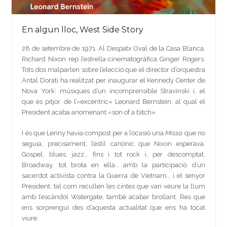
En algun lloc, West Side Story
28 de setembre de 1971. Al Despatx Oval de la Casa Blanca,
Richard Nixon rep l’estrella cinematogràfica Ginger Rogers.
Tots dos malparlen sobre l’elecció que el director d’orquestra
Antal Doráti ha realitzat per inaugurar el Kennedy Center de
Nova York: músiques d’un incomprensible Stravinski i, el
que és pitjor, de l’«excèntric» Leonard Bernstein, al qual el
President acaba anomenant «son of a bitch».
I és que Lenny havia compost per a l’ocasió una
Missa
que no
seguia, precisament, l’estil canònic que Nixon esperava.
Gospel, blues, jazz… fins i tot rock i, per descomptat,
Broadway, tot brota en ella… amb la participació d’un
sacerdot activista contra la Guerra de Vietnam… i el senyor
President, tal com recullen les cintes que van veure la llum
amb l’escàndol Watergate, també acabar brollant. Res que
ens sorprengui des d’aquesta actualitat que ens ha tocat
viure.