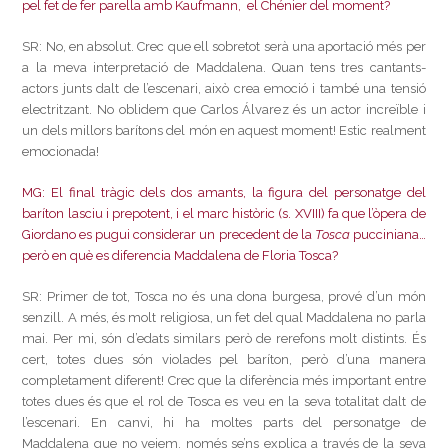
pel fet de fer parella amb Kaufmann, el Chénier del moment?
SR: No, en absolut. Crec que ell sobretot serà una aportació més per
a la meva interpretació de Maddalena. Quan tens tres cantants-
actors junts dalt de l’escenari, això crea emoció i també una tensió
electritzant. No oblidem que Carlos Álvarez és un actor increïble i
un dels millors barítons del món en aquest moment! Estic realment
emocionada!
MG: El final tràgic dels dos amants, la figura del personatge del
baríton lasciu i prepotent, i el marc històric (s. XVIII) fa que l’òpera de
Giordano es pugui considerar un precedent de la
Tosca
pucciniana…
però en què es diferencia Maddalena de Floria Tosca?
SR: Primer de tot, Tosca no és una dona burgesa, prové d’un món
senzill. A més, és molt religiosa, un fet del qual Maddalena no parla
mai. Per mi, són d’edats similars però de rerefons molt distints. És
cert, totes dues són violades pel baríton, però d’una manera
completament diferent! Crec que la diferència més important entre
totes dues és que el rol de Tosca es veu en la seva totalitat dalt de
l’escenari. En canvi, hi ha moltes parts del personatge de
Maddalena que no veiem, només se’ns explica a través de la seva