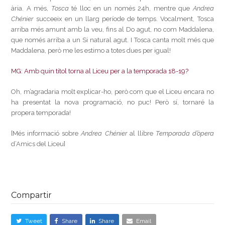
ària. A més,
Tosca
té lloc en un només 24h, mentre que
Andrea
Chénier
succeeix en un llarg període de temps. Vocalment, Tosca
arriba més amunt amb la veu, fins al Do agut, no com Maddalena,
que només arriba a un Si natural agut. I Tosca canta molt més que
Maddalena, però me les estimo a totes dues per igual!
MG: Amb quin títol torna al Liceu per a la temporada 18-19?
Oh, m’agradaria molt explicar-ho, però com que el Liceu encara no
ha presentat la nova programació, no puc! Però sí, tornaré la
propera temporada!
[Més informació sobre
Andrea Chénier
al llibre
Temporada d’òpera
d’Amics del Liceu]
Compartir
Tweet
Share
Share
Email