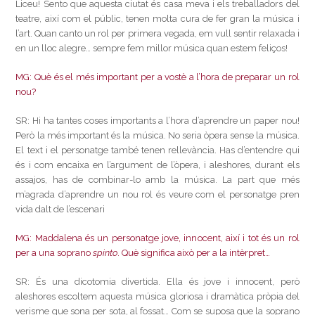
Liceu! Sento que aquesta ciutat és casa meva i els treballadors del
teatre, així com el públic, tenen molta cura de fer gran la música i
l’art. Quan canto un rol per primera vegada, em vull sentir relaxada i
en un lloc alegre… sempre fem millor música quan estem feliços!
MG: Què és el més important per a vostè a l’hora de preparar un rol
nou?
SR: Hi ha tantes coses importants a l’hora d’aprendre un paper nou!
Però la més important és la música. No seria òpera sense la música.
El text i el personatge també tenen rellevància. Has d’entendre qui
és i com encaixa en l’argument de l’òpera, i aleshores, durant els
assajos, has de combinar-lo amb la música. La part que més
m’agrada d’aprendre un nou rol és veure com el personatge pren
vida dalt de l’escenari
MG: Maddalena és un personatge jove, innocent, així i tot és un rol
per a una soprano
spinto
. Què significa això per a la intèrpret…
SR: És una dicotomia divertida. Ella és jove i innocent, però
aleshores escoltem aquesta música gloriosa i dramàtica pròpia del
verisme que sona per sota, al fossat… Com se suposa que la soprano