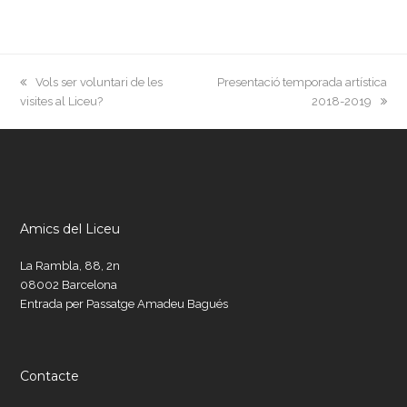
previous
next
Vols ser voluntari de les
Presentació temporada artística
post:
post:
visites al Liceu?
2018-2019
Amics del Liceu
La Rambla, 88, 2n
08002 Barcelona
Entrada per Passatge Amadeu Bagués
Contacte