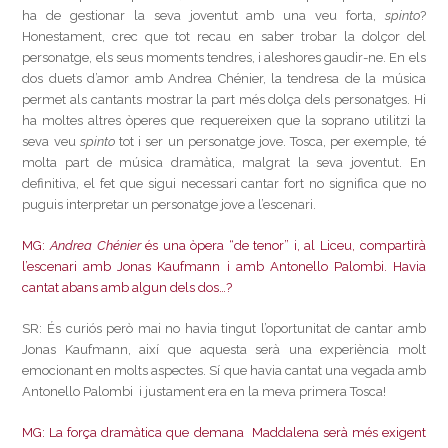
ha de gestionar la seva joventut amb una veu forta,
spinto
?
Honestament, crec que tot recau en saber trobar la dolçor del
personatge, els seus moments tendres, i aleshores gaudir-ne. En els
dos duets d’amor amb Andrea Chénier, la tendresa de la música
permet als cantants mostrar la part més dolça dels personatges. Hi
ha moltes altres òperes que requereixen que la soprano utilitzi la
seva veu
spinto
tot i ser un personatge jove. Tosca, per exemple, té
molta part de música dramàtica, malgrat la seva joventut. En
definitiva, el fet que sigui necessari cantar fort no significa que no
puguis interpretar un personatge jove a l’escenari.
MG:
Andrea Chénier
és una òpera “de tenor” i, al Liceu, compartirà
l’escenari amb Jonas Kaufmann i amb Antonello Palombi. Havia
cantat abans amb algun dels dos…?
SR: És curiós però mai no havia tingut l’oportunitat de cantar amb
Jonas Kaufmann, així que aquesta serà una experiència molt
emocionant en molts aspectes. Sí que havia cantat una vegada amb
Antonello Palombi i justament era en la meva primera Tosca!
MG: La força dramàtica que demana Maddalena serà més exigent