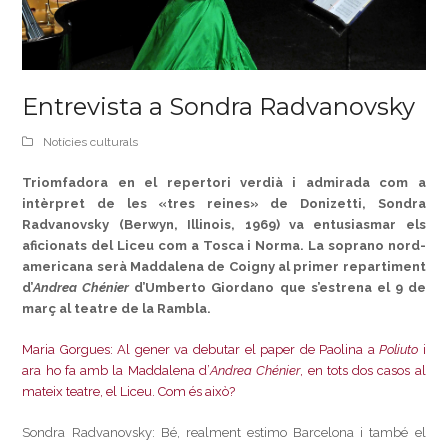
Entrevista a Sondra Radvanovsky
Notícies culturals
Triomfadora en el repertori verdià i admirada com a
intèrpret de les «tres reines» de Donizetti, Sondra
Radvanovsky (Berwyn, Illinois, 1969) va entusiasmar els
aficionats del Liceu com a Tosca i Norma. La soprano nord-
americana serà Maddalena de Coigny al primer repartiment
d’
Andrea Chénier
d’Umberto Giordano que s’estrena el 9 de
març al teatre de la Rambla.
Maria Gorgues: Al gener va debutar el paper de Paolina a
Poliuto
i
ara ho fa amb la Maddalena d’
Andrea Chénier
, en tots dos casos al
mateix teatre, el Liceu. Com és això?
Sondra Radvanovsky: Bé, realment estimo Barcelona i també el