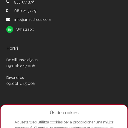
933 177 378
680 21 37 29
info@amicsliceu.com
Whatsapp
Whatsapp
Horari
De dilluns a dijous
09:00h a 17:00h
Divendres
09:00h a 15:00h
Xarxes socials
Ús de cookies
Twitter
Facebook
Instagram
Whatsapp
Youtube
Aquesta web utilitza cookies per a proporcionar una millor
navegació. Si continua navegant entenem que accepta les