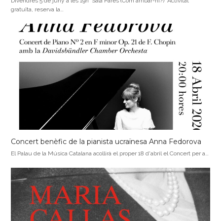
Divendres 5 de juny a les 19h Sala Parés (Com arribar-hi?) *Activitat
gratuïta, reserva la…
Concert benèfic de la pianista ucraïnesa Anna Fedorova
El Palau de la Música Catalana acollirà el proper 18 d'abril el Concert per a…