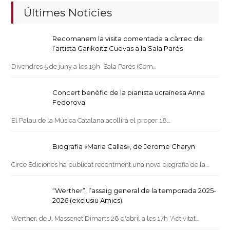
Últimes Notícies
Recomanem la visita comentada a càrrec de
l’artista Garikoitz Cuevas a la Sala Parés
Divendres 5 de juny a les 19h Sala Parés (Com…
Concert benèfic de la pianista ucraïnesa Anna
Fedorova
El Palau de la Música Catalana acollirà el proper 18…
Biografia «Maria Callas», de Jerome Charyn
Circe Ediciones ha publicat recentment una nova biografia de la…
“Werther”, l’assaig general de la temporada 2025-
2026 (exclusiu Amics)
Werther, de J. Massenet Dimarts 28 d'abril a les 17h *Activitat…