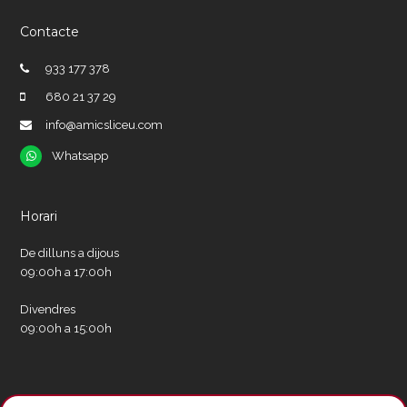
Contacte
933 177 378
680 21 37 29
info@amicsliceu.com
Whatsapp
Whatsapp
Horari
De dilluns a dijous
09:00h a 17:00h
Divendres
09:00h a 15:00h
Xarxes socials