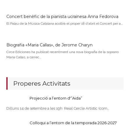
Concert benèfic de la pianista ucraïnesa Anna Fedorova
El Palau de la Música Catalana acollirà el proper 18 d'abril el Concert per a…
Biografia «Maria Callas», de Jerome Charyn
Circe Ediciones ha publicat recentment una nova biografia de la soprano
Maria Callas, a càrrec…
Properes Activitats
Projecció a l’entorn d'”Aida”
Dilluns 14 de setembre a les 19h Reial Cercle Artístic (com…
Col·loqui a l’entorn de la temporada 2026-2027