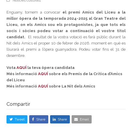
Notícies culturals
Enguany, tornem a convocar
el premi Amics del Liceu a la
millor òpera de la temporada 2024-2025 al Gran Teatre del
Liceu, on els Amics sou els protagonistes, ja que tots els
socis i sòcies podeu votar a continuació el vostre títol
candidat.
El resultat de la vostra votació es farà públic durant la
Nit dels Amics el proper 10 de febrer de 2026, moment en què es
lliurarà el premi a l’òpera guanyadora. Podeu votar fins el 31 de
desembre.
Vota
AQUÍ
la teva òpera candidata
Més informació
AQUÍ
sobre els Premis de la Crítica d’Amics
del Liceu
Més informació
AQUÍ
sobre La Nit dels Amics
Compartir
Tweet
Share
Share
Email