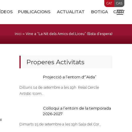
CAT
CAS
VÍDEOS
PUBLICACIONS
ACTUALITAT
BOTIGA
CART
Inici
»
Vine a “La Nit dels Amics del Liceu” (llista d’espera)
Properes Activitats
Projecció a l’entorn d'”Aida”
Dilluns 14 de setembre a les 19h Reial Cercle
Artístic (com…
Col·loqui a l’entorn de la temporada
2026-2027
s
Dimarts 15 de setembre a les 19h Sala del Cor…