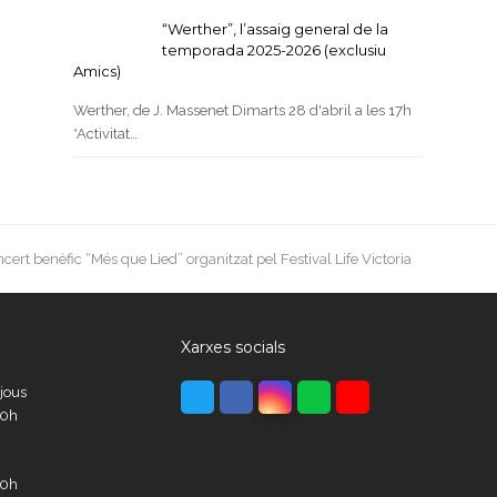
“Werther”, l’assaig general de la
temporada 2025-2026 (exclusiu
Amics)
Werther, de J. Massenet Dimarts 28 d'abril a les 17h
*Activitat…
rt benèfic “Més que Lied” organitzat pel Festival Life Victoria
Xarxes socials
Twitter
Facebook
Instagram
Whatsapp
Youtube
ijous
00h
00h