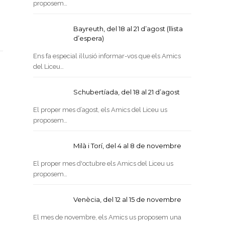
proposem…
Bayreuth, del 18 al 21 d’agost (llista
d’espera)
Ens fa especial il·lusió informar-vos que els Amics
del Liceu…
Schubertíada, del 18 al 21 d’agost
El proper mes d’agost, els Amics del Liceu us
proposem…
Milà i Torí, del 4 al 8 de novembre
El proper mes d'octubre els Amics del Liceu us
proposem…
Venècia, del 12 al 15 de novembre
El mes de novembre, els Amics us proposem una