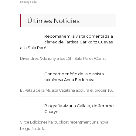
escapada…
Últimes Notícies
Recomanem la visita comentada a
càrrec de l’artista Garikoitz Cuevas
a la Sala Parés
Divendres 5 de juny a les 19h Sala Parés (Com…
Concert benèfic de la pianista
ucraïnesa Anna Fedorova
El Palau de la Música Catalana acollirà el proper 18…
Biografia «Maria Callas», de Jerome
Charyn
Circe Ediciones ha publicat recentment una nova
biografia de la…