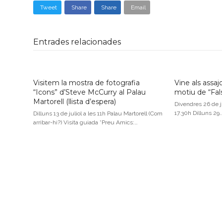
Tweet
Share
Share
Email
Entrades relacionades
Visitem la mostra de fotografia
Vine als assa
“Icons” d’Steve McCurry al Palau
motiu de “Falst
Martorell (llista d’espera)
Divendres 26 de j
17.30h Dilluns 29
Dilluns 13 de juliol a les 11h Palau Martorell (Com
arribar-hi?) Visita guiada *Preu Amics:…