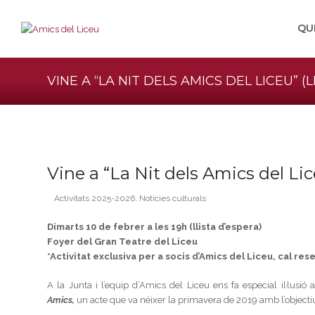
QU
VINE A “LA NIT DELS AMICS DEL LICEU” (
Vine a “La Nit dels Amics del Lice
Activitats 2025-2026
,
Notícies culturals
Dimarts 10 de febrer a les 19h (llista d’espera)
Foyer del Gran Teatre del Liceu
*Activitat exclusiva per a socis d’Amics del Liceu, cal res
A la Junta i l’equip d’Amics del Liceu ens fa especial il·lus
Amics,
un acte que va néixer la primavera de 2019 amb l’objecti