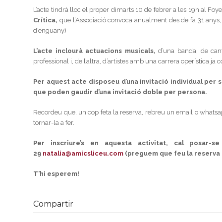
L’acte tindrà lloc el proper dimarts 10 de febrer a les 19h al Foy
Crítica,
que l’Associació convoca anualment des de fa 31 anys,
d’enguany)
L’acte inclourà actuacions musicals,
d’una banda, de canta
professional i, de l’altra, d’artistes amb una carrera operística ja 
Per aquest acte disposeu d’una invitació individual per 
que poden gaudir d’una invitació doble per persona.
Recordeu que, un cop feta la reserva, rebreu un email o whatsap
tornar-la a fer.
Per inscriure’s en aquesta activitat, cal posar
29
natalia@amicsliceu.com
(preguem que feu la reserva 
T’hi esperem!
Compartir