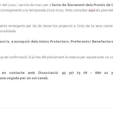
er del Liceu, i servirà de marc per a
l’acte de lliurament dels Premis de l
 corresponents a la temporada 2024-2025. (Pots consultar
aquí
els premiat
nts emergents per tal de donar-los projecció a l’inici de la seva carrer
consolidada.
soci/a, a excepció dels Amics Protectors, Preferents i Benefactors
p de confirmació. Si ja heu fet prèviament la reserva per aquest acte, no ca
-se en contacte amb l’Associació: 93 317 73 78 – 680 21 3
una vegada per un sol canal).