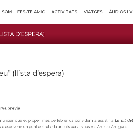
I SOM
FES-TE AMIC
ACTIVITATS
VIATGES
ÀUDIOS I 
LLISTA D’ESPERA)
u” (llista d’espera)
erva prèvia
ió anunciar que el proper mes de febrer us convidem a assistir a
La nit del
u d’esdevenir un punt de trobada anuals per als nostres Amics i Amigues.