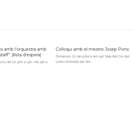
jos amb l’orquestra amb
Col·loqui amb el mestre Josep Pons
aff” (llista d’espera)
Dimecres 22 de juliol a les 19h Sala del Cor del
Liceu (entrada per les…
uny de 10.30h a 13h i de 15h a
…