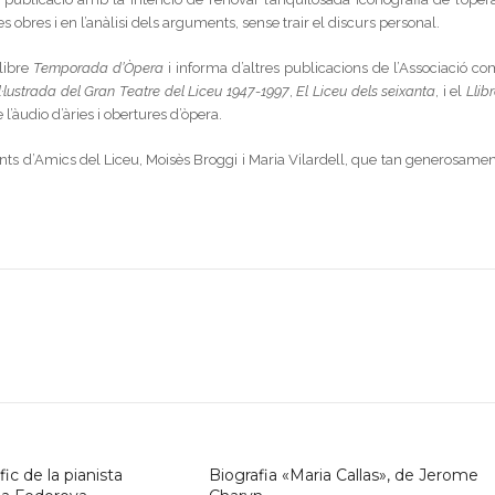
es obres i en l’anàlisi dels arguments, sense trair el discurs personal.
llibre
Temporada d’Òpera
i informa d’altres publicacions de l’Associació co
il·lustrada del Gran Teatre del Liceu 1947-1997
,
El Liceu dels seixanta
, i el
Llib
l’àudio d’àries i obertures d’òpera.
nts d’Amics del Liceu, Moisès Broggi i Maria Vilardell, que tan generosamen
ic de la pianista
Biografia «Maria Callas», de Jerome