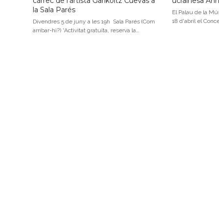
càrrec de l’artista Garikoitz Cuevas a
ucraïnesa An
la Sala Parés
El Palau de la Mús
18 d'abril el Conc
Divendres 5 de juny a les 19h Sala Parés (Com
arribar-hi?) *Activitat gratuïta, reserva la…