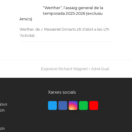
“Werther”, l’assaig general de la
temporada 2025-2026 (exclusiu
Amics)
Werther, de J. Massenet Dimarts 28 d'abril a les 17h
*Activitat…
next
Exposició Richard Wagneri i Adrià Gual
post:
Xarxes socials
Twitter
Facebook
Instagram
Whatsapp
Youtube
ijous
00h
00h