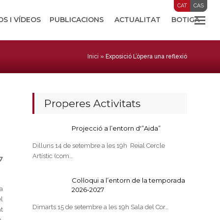
CAT
CAS
OS I VÍDEOS
PUBLICACIONS
ACTUALITAT
BOTIGA
Inici
»
Exposició L’òpera una reflexió
Properes Activitats
Projecció a l’entorn d'”Aida”
Dilluns 14 de setembre a les 19h Reial Cercle
Artístic (com…
7
Col·loqui a l’entorn de la temporada
a
2026-2027
l
Dimarts 15 de setembre a les 19h Sala del Cor…
t
.