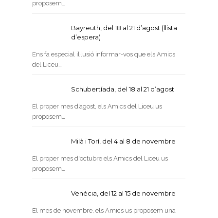
proposem…
Bayreuth, del 18 al 21 d’agost (llista
d’espera)
Ens fa especial il·lusió informar-vos que els Amics
del Liceu…
Schubertíada, del 18 al 21 d’agost
El proper mes d’agost, els Amics del Liceu us
proposem…
Milà i Torí, del 4 al 8 de novembre
El proper mes d'octubre els Amics del Liceu us
proposem…
Venècia, del 12 al 15 de novembre
El mes de novembre, els Amics us proposem una