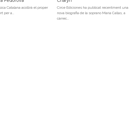
na Fedorova
Charyn
ica Catalana acollirà el proper
Circe Ediciones ha publicat recentment una
ert per a…
nova biografia de la soprano Maria Callas, a
càrrec…