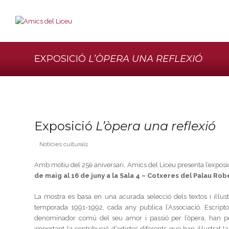
EXPOSICIÓ
L’ÒPERA UNA REFLEXIÓ
Exposició
L’òpera una reflexió
Notícies culturals
Amb motiu del 25è aniversari, Amics del Liceu presenta l’exposi
de maig al 16 de juny a la Sala 4 – Cotxeres del Palau Rob
La mostra es basa en una acurada selecció dels textos i il·lus
temporada 1991-1992, cada any publica l’Associació. Escriptors
denominador comú del seu amor i passió per l’òpera, han pr
important la contribució d’artistes diferents que han il·lustrat 