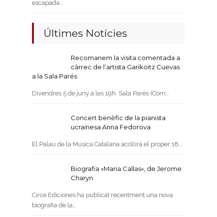
escapada…
Últimes Notícies
Recomanem la visita comentada a
càrrec de l’artista Garikoitz Cuevas
a la Sala Parés
Divendres 5 de juny a les 19h Sala Parés (Com…
Concert benèfic de la pianista
ucraïnesa Anna Fedorova
El Palau de la Música Catalana acollirà el proper 18…
Biografia «Maria Callas», de Jerome
Charyn
Circe Ediciones ha publicat recentment una nova
biografia de la…