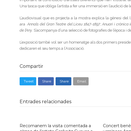
Una tasca que obliga l’artista a fer una immersió en l’audició de l
L’audiovisual que es projecta a la mostra explica la gènesi del 
ara
Annals del Gran Teatre del Liceu 1847-1897
,
Anuari i crònica 
de l’Any
. S’acompanya d’una selecció de fotografies de l’època i de 
L’exposició també vol ser un homenatge als dos primers preside
dedicaren el seu temps a l’Associació.
Compartir
Tweet
Share
Share
Email
Entrades relacionades
Recomanem la visita comentada a
Concert benèf