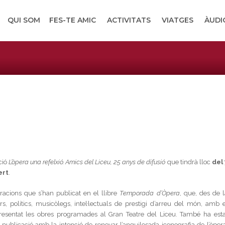
QUI SOM
FES-TE AMIC
ACTIVITATS
VIATGES
ÀUDI
ció
L’òpera una refelxió. Amics del Liceu, 25 anys de difusió
que tindrà lloc
del 
ert
.
tracions que s’han publicat en el llibre
Temporada d’Òpera
, que, des de l
, polítics, musicòlegs, intel·lectuals de prestigi d’arreu del món, amb e
esentat les obres programades al Gran Teatre del Liceu. També ha esta
la publicació amb la intenció de renovar l’anquilosada iconografia de l’òpera