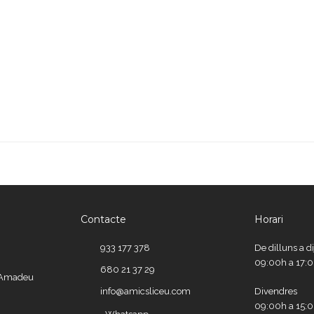
Contacte
Horari
933 177 378
De dilluns a d
09:00h a 17:
680 21 37 29
e Amadeu
info@amicsliceu.com
Divendres
09:00h a 15: