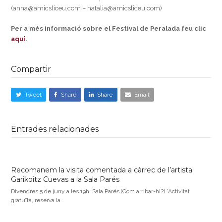
(anna@amicsliceu.com – natalia@amicsliceu.com)
Per a més informació sobre el Festival de Peralada feu clic
aquí
.
Compartir
Tweet
Share
Share
Email
Entrades relacionades
Recomanem la visita comentada a càrrec de l’artista
Garikoitz Cuevas a la Sala Parés
Divendres 5 de juny a les 19h Sala Parés (Com arribar-hi?) *Activitat
gratuïta, reserva la…