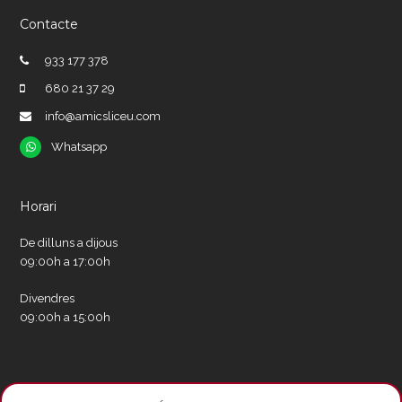
Contacte
933 177 378
680 21 37 29
info@amicsliceu.com
Whatsapp
Whatsapp
Horari
De dilluns a dijous
09:00h a 17:00h
Divendres
09:00h a 15:00h
Xarxes socials