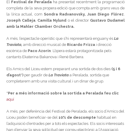
El
Festival de Peralada
ha presentat recentment la programació
completa de la seva propera edició que compta amb grans veus de
la lírica actual, com
Sondra Radvanovsky, Juan Diego Flórez
,
Joseph Calleja
,
Camilla Nylund
o el director
Gustavo Dudamel
amb la Mahler Chamber Orchestra.
A més, l’espectacle operístic que s’hi representarà enguany és
La
Traviata,
amb direcció musical de
Ricardo Frizza
i direcció
escènica de
Paco Azorín
. L’òpera estarà protagonitzada pels
cantants Ekaterina Bakanova i René Barbera.
Els Amics del Liceu estem preparant una sortida de dos dies
(5 i 6
d’agost*)
per gaudir de
La Traviata
a Peralada, sortida que
completarem amb una visita cultural i un dinar de grup.
*Per a més informació sobre la sortida a Peralada feu clic
aquí
A més, per deferència del Festival de Peralada, els socis d’Amics del
Liceu poden beneficiar-se del
10% de descompte
habitual en
l’adquisició d’entrades per a tots els espectacles. Els socis interessats
han d’enviar la seva sol·licitud per correu electrònic a l’Associació.