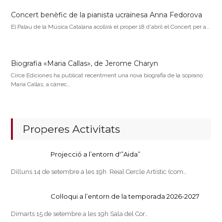
Concert benèfic de la pianista ucraïnesa Anna Fedorova
El Palau de la Música Catalana acollirà el proper 18 d'abril el Concert per a…
Biografia «Maria Callas», de Jerome Charyn
Circe Ediciones ha publicat recentment una nova biografia de la soprano
Maria Callas, a càrrec…
Properes Activitats
Projecció a l’entorn d'”Aida”
Dilluns 14 de setembre a les 19h Reial Cercle Artístic (com…
Col·loqui a l’entorn de la temporada 2026-2027
Dimarts 15 de setembre a les 19h Sala del Cor…