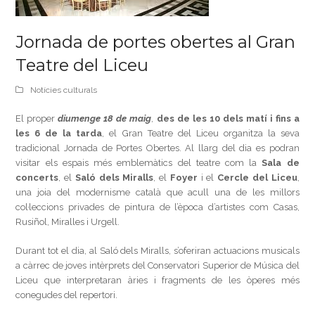
Jornada de portes obertes al Gran
Teatre del Liceu
Notícies culturals
El proper
diumenge 18 de maig
,
des de les 10 dels matí i fins a
les 6 de la tarda
, el Gran Teatre del Liceu organitza la seva
tradicional Jornada de Portes Obertes. Al llarg del dia es podran
visitar els espais més emblemàtics del teatre com la
Sala de
concerts
, el
Saló dels Miralls
, el
Foyer
i el
Cercle del Liceu
,
una joia del modernisme català que acull una de les millors
col·leccions privades de pintura de l’època d’artistes com Casas,
Rusiñol, Miralles i Urgell.
Durant tot el dia, al Saló dels Miralls, s’oferiran actuacions musicals
a càrrec de joves intèrprets del Conservatori Superior de Música del
Liceu que interpretaran àries i fragments de les òperes més
conegudes del repertori.