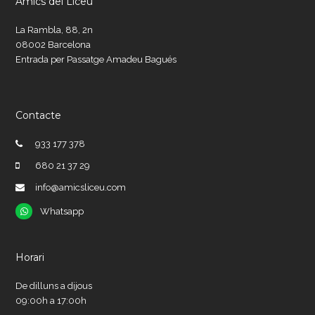
Amics del Liceu
La Rambla, 88, 2n
08002 Barcelona
Entrada per Passatge Amadeu Bagués
Contacte
933 177 378
680 21 37 29
info@amicsliceu.com
Whatsapp
Whatsapp
Horari
De dilluns a dijous
09:00h a 17:00h