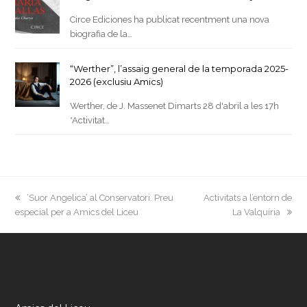
Circe Ediciones ha publicat recentment una nova
biografia de la…
“Werther”, l’assaig general de la temporada 2025-
2026 (exclusiu Amics)
Werther, de J. Massenet Dimarts 28 d'abril a les 17h
*Activitat…
previous
next
‘Suor Angelica’ al Conservatori. Preu
Activitats a l’entorn de
post:
post:
especial per a Amics del Liceu
La Valquíria