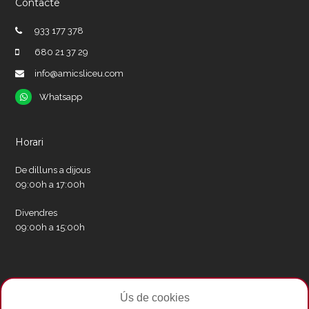
Contacte
933 177 378
680 21 37 29
info@amicsliceu.com
Whatsapp
Whatsapp
Horari
De dilluns a dijous
09:00h a 17:00h
Divendres
09:00h a 15:00h
Xarxes socials
Ús de cookies