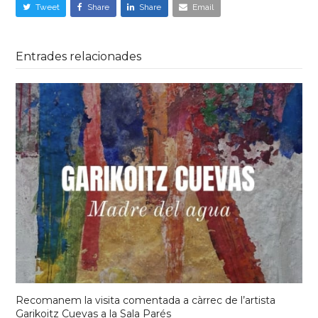
Tweet
Share
Share
Email
Entrades relacionades
Recomanem la visita comentada a càrrec de l’artista
Garikoitz Cuevas a la Sala Parés