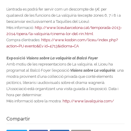
L’entrada es podrà fer servir com un descompte de 5€ per
qualsevol de les funcions de La valquíria (excepte zones 6, 7 i 8 i a
bescanviar exclusivament a Taquilles del Liceu).
Més informació:
http://www.liceubarcelona.cat/temporada-2013-
2014/opera/la-valquiria/cinema-lor-del-rin.html
Compra d’entrades:
https://www.koobin.com/liceu/index.php?
action=PU evento&Ev id=4713&idioma=CA
Exposició
Visions sobre La valquíria al Balcó Foyer
Amb motiu de les representacions de La valquíria, el Liceu ha
programat al Balcó Foyer l’exposició
Visions sobre La valquíria
, una
mostra provinent d’una col·lecció privada que conté elements
pictòrics, literaris i audiovisuals sobre el drama wagnerià.
L’Associació està organitzant una visita guiada a l’exposició. Data i
hora per determinar.
Més informació sobre la mostra:
http://www.lavalquiria.com/
Compartir