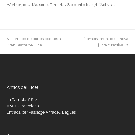
Werther, de J. Massenet Dimarts 28 d'abril a les 17h *Activitat…
previous
next
Jornada de portes obertes al
Nomenament de la nova
post:
post:
Gran Teatre del Liceu
junta directiva
Amics del Liceu
La Rambla, 88, 2n
08002 Barcelona
Entrada per Passatge Amadeu Bagués