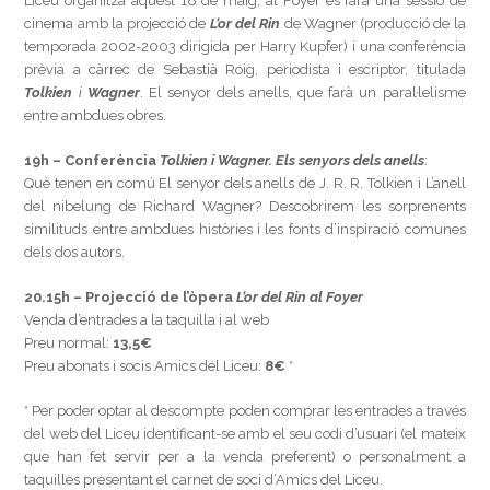
Liceu organitza aquest 18 de maig, al Foyer es farà una sessió de
cinema amb la projecció de
L’or del Rin
de Wagner (producció de la
temporada 2002-2003 dirigida per Harry Kupfer) i una conferència
prèvia a càrrec de Sebastià Roig, periodista i escriptor, titulada
Tolkien
i
Wagner
. El senyor dels anells, que farà un paral·lelisme
entre ambdues obres.
19h – Conferència
Tolkien i Wagner. Els senyors dels anells
:
Què tenen en comú El senyor dels anells de J. R. R. Tolkien i L’anell
del nibelung de Richard Wagner? Descobrirem les sorprenents
similituds entre ambdues històries i les fonts d’inspiració comunes
dels dos autors.
20.15h – Projecció de l’òpera
L’or del Rin al Foyer
Venda d’entrades a la taquilla i al web
Preu normal:
13,5€
Preu abonats i socis Amics del Liceu:
8€
*
* Per poder optar al descompte poden comprar les entrades a través
del web del Liceu identificant-se amb el seu codi d’usuari (el mateix
que han fet servir per a la venda preferent) o personalment a
taquilles presentant el carnet de soci d’Amics del Liceu.