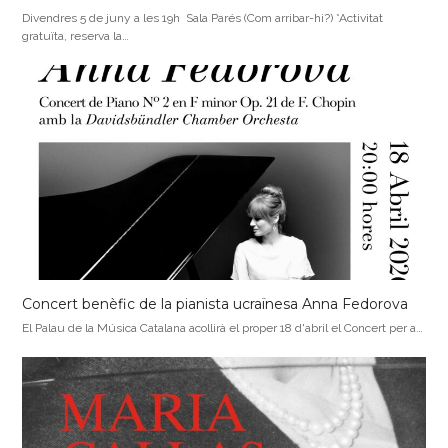
Divendres 5 de juny a les 19h Sala Parés (Com arribar-hi?) *Activitat
gratuïta, reserva la…
Concert benèfic de la pianista ucraïnesa Anna Fedorova
El Palau de la Música Catalana acollirà el proper 18 d'abril el Concert per a…