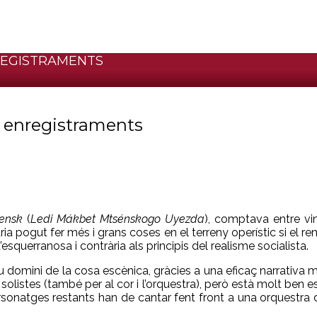
REGISTRAMENTS
i enregistraments
ensk
(
Ledi Mákbet Mtsénskogo Uyezda
), comptava entre vin
uria pogut fer més i grans coses en el terreny operístic si el rem
’esquerranosa i contrària als principis del realisme socialista.
omini de la cosa escènica, gràcies a una eficaç narrativa mus
 solistes (també per al cor i l’orquestra), però està molt ben es
personatges restants han de cantar fent front a una orquestra