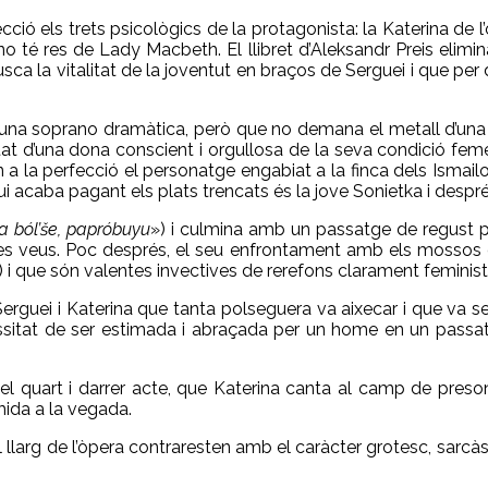
rfecció els trets psicològics de la protagonista: la Katerina de
 té res de Lady Macbeth. El llibret d’Aleksandr Preis elimina 
ca la vitalitat de la joventut en braços de Serguei i que per
 una soprano dramàtica, però que no demana el metall d’una w
itat d’una dona conscient i orgullosa de la seva condició fem
a la perfecció el personatge engabiat a la finca dels Ismailov
qui acaba pagant els plats trencats és la jove Sonietka i despré
ya ból’še, papróbuyu
») i culmina amb un passatge de regust p
ges veus. Poc després, el seu enfrontament amb els mossos d
) i que són valentes invectives de rerefons clarament feminista 
Serguei i Katerina que tanta polseguera va aixecar i que va s
essitat de ser estimada i abraçada per un home en un passat
 quart i darrer acte, que Katerina canta al camp de preson
ida a la vegada.
 llarg de l’òpera contraresten amb el caràcter grotesc, sarcàsti