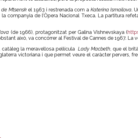
 de Mtsensk
el 1963 i restrenada com a
Katerina Ismailova
. 
 la companyia de l’Òpera Nacional Txeca. La partitura refeta 
lova
(de 1966), protagonitzat per Galina Vishnevskaya (
htt
o obstant això, va concórrer al Festival de Cannes de 1967. La 
u catàleg la meravellosa pel·lícula
Lady Macbeth
, que el bri
laterra victoriana i que permet veure el caràcter pervers, fre