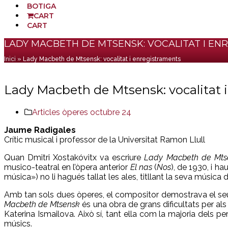
BOTIGA
CART
CART
Cistella
LADY MACBETH DE MTSENSK: VOCALITAT I EN
Inici
»
Lady Macbeth de Mtsensk: vocalitat i enregistraments
Lady Macbeth de Mtsensk: vocalitat 
Articles òperes octubre 24
Jaume Radigales
Crític musical i professor de la Universitat Ramon Llull
Quan Dmitri Xostakóvitx va escriure
Lady Macbeth de Mts
musico-teatral en l’òpera anterior
El nas
(
Nos
), de 1930, i ha
música») no li hagués tallat les ales, titllant la seva música d
Amb tan sols dues òperes, el compositor demostrava el seu d
Macbeth de Mtsensk
és una obra de grans dificultats per als
Katerina Ismailova. Això sí, tant ella com la majoria dels 
músics.