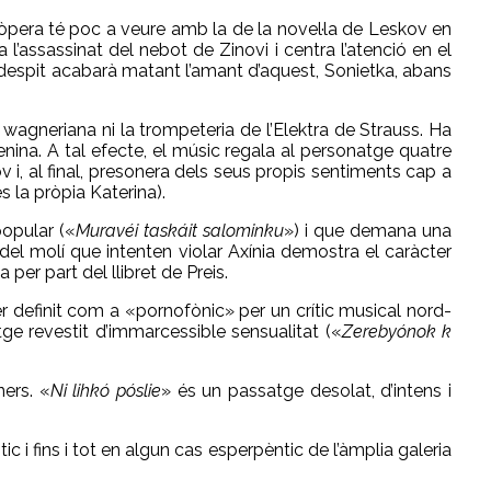
 l’òpera té poc a veure amb la de la novel·la de Leskov en
l’assassinat del nebot de Zinovi i centra l’atenció en el
 despit acabarà matant l’amant d’aquest, Sonietka, abans
agneriana ni la trompeteria de l’Elektra de Strauss. Ha
enina. A tal efecte, el músic regala al personatge quatre
 i, al final, presonera dels seus propis sentiments cap a
s la pròpia Katerina).
opular («
Muravéi taskáit salominku
») i que demana una
el molí que intenten violar Axínia demostra el caràcter
per part del llibret de Preis.
er definit com a «pornofònic» per un crític musical nord-
ge revestit d’immarcessible sensualitat («
Zerebyónok k
ers. «
Ni lihkó póslie
» és un passatge desolat, d’intens i
c i fins i tot en algun cas esperpèntic de l’àmplia galeria