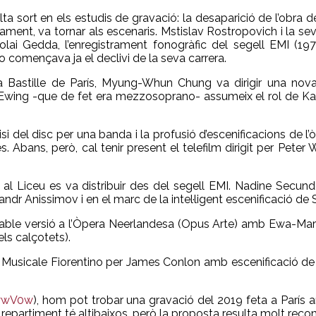
ta sort en els estudis de gravació: la desaparició de l’obra d
midament, va tornar als escenaris. Mstislav Rostropovich i la 
colai Gedda, l’enregistrament fonogràfic del segell EMI (1
o començava ja el declivi de la seva carrera.
ra Bastille de París, Myung-Whun Chung va dirigir una nova
g -que de fet era mezzosoprano- assumeix el rol de Katerin
si del disc per una banda i la profusió d’escenificacions de l
es. Abans, però, cal tenir present el telefilm dirigit per Peter
al Liceu es va distribuir des del segell EMI. Nadine Secunde
andr Anissimov i en el marc de la intel·ligent escenificació de 
able versió a l’Òpera Neerlandesa (Opus Arte) amb Ewa-Mari
ls calçotets).
gio Musicale Fiorentino per James Conlon amb escenificació 
OywV0w
), hom pot trobar una gravació del 2019 feta a Parí
 repartiment té altibaixos, però la proposta resulta molt rec