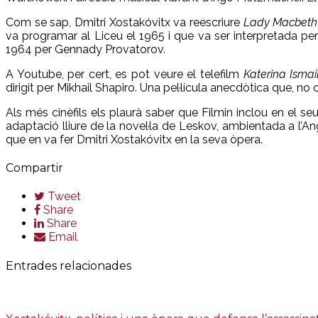
Com se sap, Dmitri Xostakóvitx va reescriure
Lady Macbeth
va programar al Liceu el 1965 i que va ser interpretada per
1964 per Gennady Provatorov.
A Youtube, per cert, es pot veure el telefilm
Katerina Ismai
dirigit per Mikhail Shapiro. Una pel·lícula anecdòtica que, n
Als més cinèfils els plaurà saber que Filmin inclou en el se
adaptació lliure de la novel·la de Leskov, ambientada a l’Ang
que en va fer Dmitri Xostakóvitx en la seva òpera.
Compartir
Tweet
Share
Share
Email
Entrades relacionades