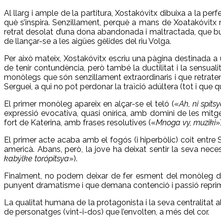
Al llarg i ample de la partitura, Xostakóvitx dibuixa a la pe
què s’inspira. Senzillament, perquè a mans de Xoatakóvitx no
retrat desolat d’una dona abandonada i maltractada, que bus
de llançar-se a les aigües gèlides del riu Volga.
Per això mateix, Xostakóvitx escriu una pàgina destinada a
de tenir contundència, però també la ductilitat i la sensual
monòlegs que són senzillament extraordinaris i que retraten 
Serguei, a qui no pot perdonar la traïció adúltera (tot i que 
El primer monòleg apareix en alçar-se el teló («
Ah, ni spíts
expressió evocativa, quasi onírica, amb domini de les mit
fort de Katerina, amb frases resolutives («
Mnoga vy, muziki
»
El primer acte acaba amb el fogós (i hiperbòlic) coit entre 
americà. Abans, però, la jove ha deixat sentir la seva nec
kabýlke torópitsya
»).
Finalment, no podem deixar de fer esment del monòleg del
punyent dramatisme i que demana contenció i passió reprim
La qualitat humana de la protagonista i la seva centralitat al
de personatges (vint-i-dos) que l’envolten, a més del cor.