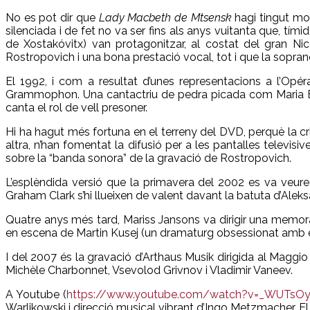
No es pot dir que
Lady Macbeth de Mtsensk
hagi tingut mol
silenciada i de fet no va ser fins als anys vuitanta que, tí
de Xostakóvitx) van protagonitzar, al costat del gran Ni
Rostropovich i una bona prestació vocal, tot i que la sopran
El 1992, i com a resultat d’unes representacions a l’Opé
Grammophon. Una cantactriu de pedra picada com Maria Ewin
canta el rol de vell presoner.
Hi ha hagut més fortuna en el terreny del DVD, perquè la cri
altra, n’han fomentat la difusió per a les pantalles televisiv
sobre la “banda sonora” de la gravació de Rostropovich.
L’esplèndida versió que la primavera del 2002 es va veure 
Graham Clark s’hi llueixen de valent davant la batuta d’Aleks
Quatre anys més tard, Mariss Jansons va dirigir una memor
en escena de Martin Kusej (un dramaturg obsessionat amb e
I del 2007 és la gravació d’Arthaus Musik dirigida al Mag
Michèle Charbonnet, Vsevolod Grivnov i Vladimir Vaneev.
A Youtube (
https://www.youtube.com/watch?v=_WUTs
Warlikowski i direcció musical vibrant d’Ingo Metzmacher. El