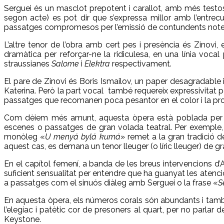
Serguei és un masclot prepotent i carallot, amb més testos
segon acte) es pot dir que s’expressa millor amb l’entre
passatges compromesos per l’emissió de contundents notes
L’altre tenor de l’obra amb cert pes i presència és Zinovi,
dramàtica per reforçar-ne la ridiculesa, en una línia voc
straussianes
Salome
i
Elektra
respectivament.
El pare de Zinovi és Boris Ismailov, un paper desagradable 
Katerina. Però la part vocal també requereix expressivitat 
passatges que recomanen poca pesantor en el color i la pro
Com dèiem més amunt, aquesta òpera està poblada per una 
escenes o passatges de gran volada teatral. Per exemple, 
monòleg «
U menyá bylá kumá
» remet a la gran tradició de
aquest cas, es demana un tenor lleuger (o líric lleuger) de g
En el capítol femení, a banda de les breus intervencions d’A
suficient sensualitat per entendre que ha guanyat les atenci
a passatges com el sinuós diàleg amb Serguei o la frase «
S
En aquesta òpera, els números corals són abundants i també
l’elegíac i patètic cor de presoners al quart, per no parlar d
Keystone.