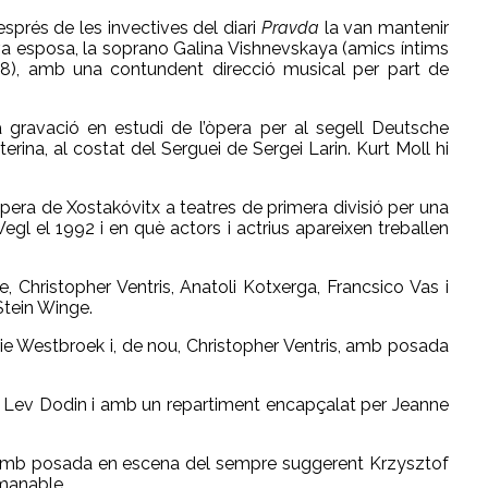
esprés de les invectives del diari
Pravda
la van mantenir
seva esposa, la soprano Galina Vishnevskaya (amics íntims
978), amb una contundent direcció musical per part de
 gravació en estudi de l’òpera per al segell Deutsche
a, al costat del Serguei de Sergei Larin. Kurt Moll hi
’òpera de Xostakóvitx a teatres de primera divisió per una
 Wegl el 1992 i en què actors i actrius apareixen treballen
, Christopher Ventris, Anatoli Kotxerga, Francsico Vas i
Stein Winge.
e Westbroek i, de nou, Christopher Ventris, amb posada
de Lev Dodin i amb un repartiment encapçalat per Jeanne
s amb posada en escena del sempre suggerent Krzysztof
omanable.