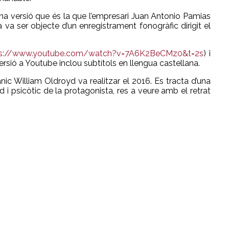
Una versió que és la que l’empresari Juan Antonio Pamias
va ser objecte d’un enregistrament fonogràfic dirigit el
ps://www.youtube.com/watch?v=7A6K2BeCMz0&t=2s
) i
versió a Youtube inclou subtítols en llengua castellana.
tànic William Oldroyd va realitzar el 2016. Es tracta d’una
d i psicòtic de la protagonista, res a veure amb el retrat