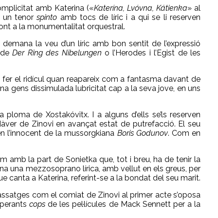
omplicitat amb Katerina («
Katerína, Lvóvna, Kátienka
» al
a un tenor
spinto
amb tocs de líric i a qui se li reserven
nt a la monumentalitat orquestral.
ge demana la veu d’un líric amb bon sentit de l’expressió
e de
Der Ring des Nibelungen
o l’Herodes i l’Egist de les
no fer el ridícul quan reapareix com a fantasma davant de
a gens dissimulada lubricitat cap a la seva jove, en uns
loma de Xostakóvitx. I a alguns d’ells se’ls reserven
àver de Zinovi en avançat estat de putrefacció. El seu
t en l’innocent de la mussorgkiana
Boris Godunov
. Com en
m amb la part de Sonietka que, tot i breu, ha de tenir la
mana una mezzosoprano lírica, amb vellut en els greus, per
ue canta a Katerina, referint-se a la bondat del seu marit.
assatges com el comiat de Zinovi al primer acte s’oposa
noperants
cops
de les pel·lícules de Mack Sennett per a la