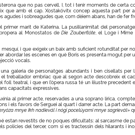
terona que no pas cervell. I, tot i tenir moments de certa c
cuix que amb el cap. Xostakóvitx concep aquesta part per 
 agudes i sobreagudes que, com dèiem abans, han de fer fro
 el primer marit de Katerina. La pusil·lanimitat del personat
al propera al Monostatos de
Die Zauberflöte
, el Loge i Mim
i mesquí, i que exigeix un baix amb suficient rotunditat per 
per abordar les escenes en què Boris es presenta mogut per un
jecció vocals.
galeria de personatges abundants i ben cisellats per la p
el treballador embriac que al segon acte descobreix el cad
l foll teatral, i que en l’òpera russa té un il·lustre preceden
rans capacitats expressives.
xínia al primer acte, reservades a una soprano lírica, compte
ons i els favors de Serguei al quart i darrer acte. La part de
eryóza mnye ikh nadievál i nógi pocelúyami mnye sagrievál
» q
 estan revestits de no poques dificultats: al sarcasme de p
els policies del tercer, com si es tractessin dels hilarants i i