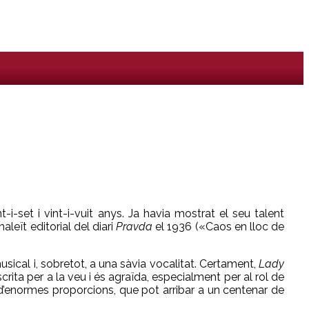
t-i-set i vint-i-vuit anys. Ja havia mostrat el seu talent
aleït editorial del diari
Pravda
el 1936 («Caos en lloc de
ical i, sobretot, a una sàvia vocalitat. Certament,
Lady
crita per a la veu i és agraïda, especialment per al rol de
 d’enormes proporcions, que pot arribar a un centenar de