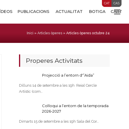
CAT
CAS
VÍDEOS
PUBLICACIONS
ACTUALITAT
BOTIGA
CART
Inici
»
Articles òperes
»
Articles òperes octubre 24
Properes Activitats
Projecció a l’entorn d'”Aida”
Dilluns 14 de setembre a les 19h Reial Cercle
Artístic (com…
Col·loqui a l’entorn de la temporada
2026-2027
Dimarts 15 de setembre a les 19h Sala del Cor…