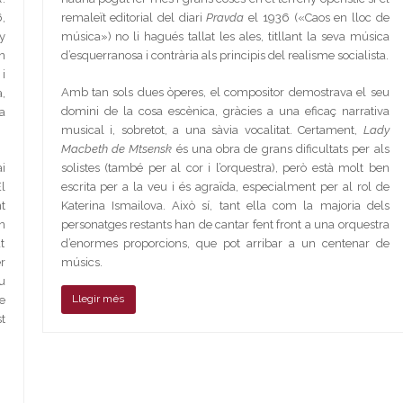
,
remaleït editorial del diari
Pravda
el 1936 («Caos en lloc de
y
música») no li hagués tallat les ales, titllant la seva música
n
d’esquerranosa i contrària als principis del realisme socialista.
i
Amb tan sols dues òperes, el compositor demostrava el seu
,
domini de la cosa escènica, gràcies a una eficaç narrativa
a
musical i, sobretot, a una sàvia vocalitat. Certament,
Lady
Macbeth de Mtsensk
és una obra de grans dificultats per als
i
solistes (també per al cor i l’orquestra), però està molt ben
l
escrita per a la veu i és agraïda, especialment per al rol de
t
Katerina Ismailova. Això sí, tant ella com la majoria dels
n
personatges restants han de cantar fent front a una orquestra
t
d’enormes proporcions, que pot arribar a un centenar de
r
músics.
u
Llegir més
e
t