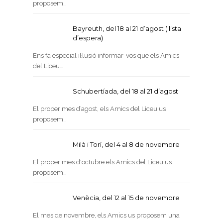
proposem…
Bayreuth, del 18 al 21 d’agost (llista
d’espera)
Ens fa especial il·lusió informar-vos que els Amics
del Liceu…
Schubertíada, del 18 al 21 d’agost
El proper mes d’agost, els Amics del Liceu us
proposem…
Milà i Torí, del 4 al 8 de novembre
El proper mes d'octubre els Amics del Liceu us
proposem…
Venècia, del 12 al 15 de novembre
El mes de novembre, els Amics us proposem una