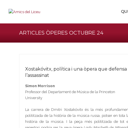
QU
ARTICLES ÒPERES OCTUBRE 24
Xostakóvitx, política i una òpera que defensa
l’assassinat
Simon Morrison
Professor del Departament de Música de la Princeton
University
La carrera de Dmitri Xostakóvitx és la més profundamen
polititzada de la història de la música russa, potser en tota l
història de la música. I la peça més polititzada de tot e
repertori podria ser la seva òpera
Lady Macbeth de Mtsens