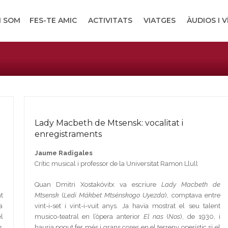
I SOM
FES-TE AMIC
ACTIVITATS
VIATGES
ÀUDIOS I 
Lady Macbeth de Mtsensk: vocalitat i
enregistraments
Jaume Radigales
Crític musical i professor de la Universitat Ramon Llull
Quan Dmitri Xostakóvitx va escriure
Lady Macbeth de
t
Mtsensk
(
Ledi Mákbet Mtsénskogo Uyezda
), comptava entre
a
vint-i-set i vint-i-vuit anys. Ja havia mostrat el seu talent
l
musico-teatral en l’òpera anterior
El nas
(
Nos
), de 1930, i
k
.
hauria pogut fer més i grans coses en el terreny operístic si el