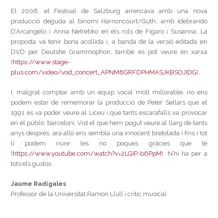
El 2006, el Festival de Salzburg arrencava amb una nova
producció deguda al binomi Harnoncourt/Guth, amb Idebrando
D’Arcangelo i Anna Netrebko en els rols de Figaro i Susanna. La
proposta va tenir bona acollida i, a banda de la versió editada en
DVD per Deutshe Grammophon, també es pot veure en xarxa
(
https://www.stage-
plus.com/video/vod_concert_APNM8GRFDPHMASJKBSOJIDG
).
I, malgrat comptar amb un equip vocal molt millorable, no ens
podem estar de rememorar la producció de Peter Sellars que el
1991 es va poder veure al Liceu i que tants escarafalls va provocar
en el públic barceloní. Vist el que hem pogut veure al llarg de tants
anys després, ara allò ens sembla una innocent bretolada i fins i tot
li podem riure les no poques gràcies que té
(
https://www.youtube.com/watch?v=2LGIP-b6PpM
). N’hi ha per a
tots els gustos.
Jaume Radigales
Professor de la Universitat Ramon Llull i crític musical