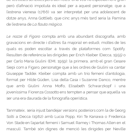
però d’afinació impoluta és ideal per a aquest personatge, que a
l’estrena vienesa (1786) va ser interpretat per una adolescent de
dotze anys, Anna Gottlieb, que cinc anys més tard seria la Pamina
de l’estrena de
La flauta màgica
.
Le nozze di Figaro
compta amb una abundant discografia, amb
gravacions en directe i d’altres (la majoria) en estudi, moltes de les
quals es poden escoltar a través de plataformes com Spotify.
Resulten de referència les dirigides per Erich Kleiber (Decca, 1955) o
per Carlo Maria Giulini (EMI, 1959): la primera, amb el gran Cesare
Siepi com a Figaro, personatge que a les ordres de Giulini va cantar
Giuseppe Taddei. Kleiber compta amb un trio femení d’antologia,
format per Hilde Güden, Lisa della Casa i Suzanne Danco, mentre
que amb Giulini Anna Moffo, Elisabeth Schwarzkopf i una
joveníssima Fiorenza Cossotto ens tempten a pensar que aquella va
ser una era daurada de la fonografía operística.
Tanmateix, seria injust bandejar versions posteriors com la de Georg
Solti a Decca (1982) amb Lucia Popp, Kiri Te Kanawa o Frederica
Von Stade en l’apartat femení i Samuel Ramey i Thomas Allen en el
masculí. També són dignes de menció les dirigides per Neville