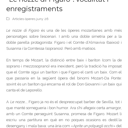
enregistraments
Articles òperes juny 26
Le nozze di Figaro
és una de les òperes mozartianes amb més
personatges sobre l’escenari. I amb una doble simetria per a la
doble parella protagonista: Figaro i el Comte d’Almaviva (baixos) i
Susanna i la Comtessa (sopranos). Però amb matisos.
En temps de Mozart, la distinció entre baix i baríton (com la de
soprano i mezzosoprano) era inexistent, però la tradició ha imposat
que el Comte sigui un baríton i que Figaro el canti un baix. Com el
que passaria en la següent òpera del binomi Mozart-Da Ponte:
sovint és un baríton qui encarna el rol de Don Giovanni i un baix qui
canta el de Leporello.
A
Le nozze…
, Figaro ja no és el despreocupat barber de Sevilla, tot i
que manté sornegueria i bon humor. Ara s’hi afegeix certa amargor,
amb un Comte perseguint Susanna, promesa de Figaro. Mozart li
escriu una partitura en què en no poques ocasions es destil.la
desengany i mala bava: una ària com «
Aprite un po’quegli occhi
» del