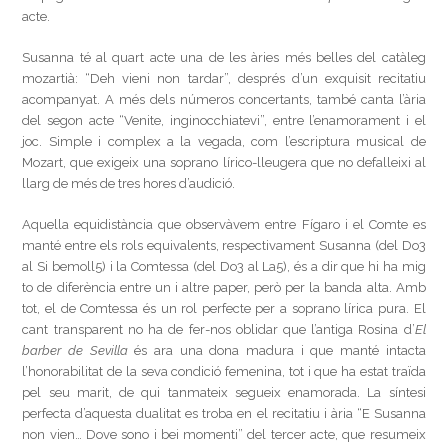
acte.
Susanna té al quart acte una de les àries més belles del catàleg
mozartià: “Deh vieni non tardar”, després d’un exquisit recitatiu
acompanyat. A més dels números concertants, també canta l’ària
del segon acte “Venite, inginocchiatevi”, entre l’enamorament i el
joc. Simple i complex a la vegada, com l’escriptura musical de
Mozart, que exigeix una soprano lírico-lleugera que no defalleixi al
llarg de més de tres hores d’audició.
Aquella equidistància que observàvem entre Fígaro i el Comte es
manté entre els rols equivalents, respectivament Susanna (del Do3
al Si bemoll5) i la Comtessa (del Do3 al La5), és a dir que hi ha mig
to de diferència entre un i altre paper, però per la banda alta. Amb
tot, el de Comtessa és un rol perfecte per a soprano lírica pura. El
cant transparent no ha de fer-nos oblidar que l’antiga Rosina d’
El
barber de Sevilla
és ara una dona madura i que manté intacta
l’honorabilitat de la seva condició femenina, tot i que ha estat traïda
pel seu marit, de qui tanmateix segueix enamorada. La síntesi
perfecta d’aquesta dualitat es troba en el recitatiu i ària “E Susanna
non vien… Dove sono i bei momenti” del tercer acte, que resumeix