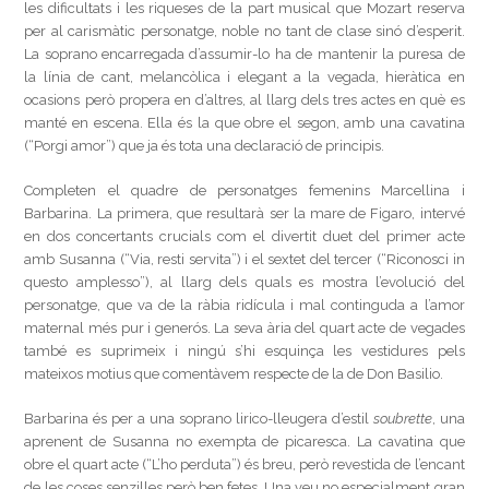
les dificultats i les riqueses de la part musical que Mozart reserva
per al carismàtic personatge, noble no tant de clase sinó d’esperit.
La soprano encarregada d’assumir-lo ha de mantenir la puresa de
la línia de cant, melancòlica i elegant a la vegada, hieràtica en
ocasions però propera en d’altres, al llarg dels tres actes en què es
manté en escena. Ella és la que obre el segon, amb una cavatina
(“Porgi amor”) que ja és tota una declaració de principis.
Completen el quadre de personatges femenins Marcellina i
Barbarina. La primera, que resultarà ser la mare de Figaro, intervé
en dos concertants crucials com el divertit duet del primer acte
amb Susanna (“Via, resti servita”) i el sextet del tercer (“Riconosci in
questo amplesso”), al llarg dels quals es mostra l’evolució del
personatge, que va de la ràbia ridícula i mal continguda a l’amor
maternal més pur i generós. La seva ària del quart acte de vegades
també es suprimeix i ningú s’hi esquinça les vestidures pels
mateixos motius que comentàvem respecte de la de Don Basilio.
Barbarina és per a una soprano lirico-lleugera d’estil
soubrette
, una
aprenent de Susanna no exempta de picaresca. La cavatina que
obre el quart acte (“L’ho perduta”) és breu, però revestida de l’encant
de les coses senzilles però ben fetes. Una veu no especialment gran