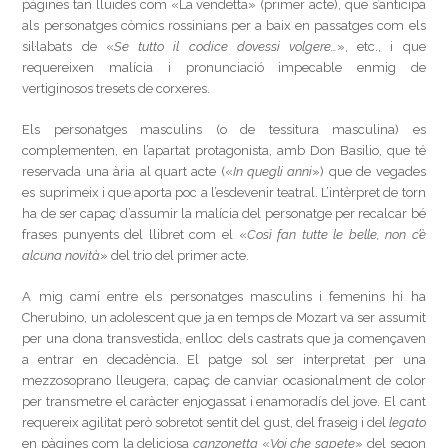
pàgines tan lluïdes com «La vendetta» (primer acte), que s’anticipa
als personatges còmics rossinians per a baix en passatges com els
sil·labats de «
Se tutto il codice dovessi volgere…
», etc., i que
requereixen malícia i pronunciació impecable enmig de
vertiginosos tresets de corxeres.
Els personatges masculins (o de tessitura masculina) es
complementen, en l’apartat protagonista, amb Don Basilio, que té
reservada una ària al quart acte («
In quegli anni
») que de vegades
es suprimeix i que aporta poc a l’esdevenir teatral. L’intèrpret de torn
ha de ser capaç d’assumir la malícia del personatge per recalcar bé
frases punyents del llibret com el «
Così fan tutte le belle, non c’è
alcuna novità
» del trio del primer acte.
A mig camí entre els personatges masculins i femenins hi ha
Cherubino, un adolescent que ja en temps de Mozart va ser assumit
per una dona transvestida, enlloc dels castrats que ja començaven
a entrar en decadència. El patge sol ser interpretat per una
mezzosoprano lleugera, capaç de canviar ocasionalment de color
per transmetre el caràcter enjogassat i enamoradís del jove. El cant
requereix agilitat però sobretot sentit del gust, del fraseig i del
legato
en pàgines com la deliciosa
canzonetta
«
Voi che sapete
» del segon