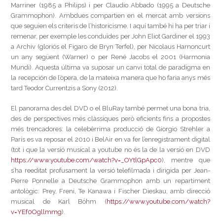
Marriner (1985 a Philips) i per Claudio Abbado (1995 a Deutsche
Grammophon). Ambdues compartien en el mercat amb versions
que seguien els criteris de l’historicisme. I aquí també hi ha per triar i
remenar, per exemple les conduïdes per John Eliot Gardiner el 1993
a Archiv (gloriós el Figaro de Bryn Terfel), per Nicolaus Harnoncurt
un any següent (Warner) o per René Jacobs el 2001 (Harmonia
Mundi). Aquesta última va suposar un canvi total de paradigma en
la recepción de l’òpera, de la mateixa manera que ho faria anys més
tard Teodor Currentzis a Sony (2012).
El panorama des del DVD o el BluRay també permet una bona tria,
des de perspectives més clàssiques però eficients fins a propostes
més trencadores: la celebèrrima producció de Giorgio Strehler a
París es va reposar el 2010 i BelAir en va fer l’enregistrament digital
(tot i que la versió musical a youtube no és la de la versió en DVD
https://www.youtube.com/watch?v=_OYtlGpApc0
), mentre que
s’ha reeditat profusament la versió telefilmada i dirigida per Jean-
Pierre Ponnelle a Deutsche Grammophon amb un repartiment
antològic: Prey, Freni, Te Kanawa i Fischer Dieskau, amb direcció
musical de Karl Böhm (
https://www.youtube.com/watch?
v=YEf0Ogllmmg
).