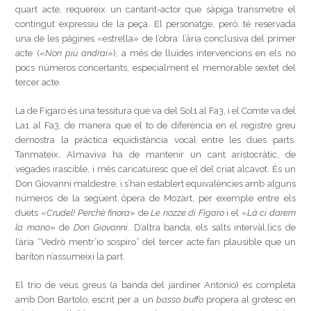
quart acte, requereix un cantant-actor que sàpiga transmetre el
contingut expressiu de la peça. El personatge, però, té reservada
una de les pàgines «estrella» de l’obra: l’ària conclusiva del primer
acte («
Non più andrai
»), a més de lluïdes intervencions en els no
pocs números concertants, especialment el memorable sextet del
tercer acte.
La de Figaro és una tessitura que va del Sol1 al Fa3, i el Comte va del
La1 al Fa3, de manera que el to de diferència en el registre greu
demostra la pràctica equidistància vocal entre les dues parts.
Tanmateix, Almaviva ha de mantenir un cant aristocràtic, de
vegades irascible, i més caricaturesc que el del criat alcavot. És un
Don Giovanni maldestre, i s’han establert equivalències amb alguns
números de la següent òpera de Mozart, per exemple entre els
duets «
Crudel! Perchè finora
» de
Le nozze di Figaro
i el «
Là ci darem
la mano
» de
Don Giovanni
. D’altra banda, els salts intervàl.lics de
l’ària “Vedrò mentr’io sospiro” del tercer acte fan plausible que un
baríton n’assumeixi la part.
El trio de veus greus (a banda del jardiner Antonio) es completa
amb Don Bartolo, escrit per a un
basso buffo
propera al grotesc en