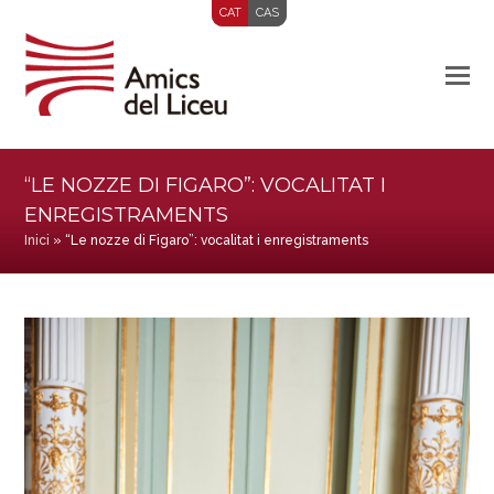
CAT
CAS
“LE NOZZE DI FIGARO”: VOCALITAT I
ENREGISTRAMENTS
Inici
»
“Le nozze di Figaro”: vocalitat i enregistraments