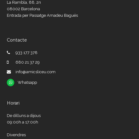
La Rambla, 88, 2n
08002 Barcelona
Entrada per Passatge Amadeu Bagués
Contacte
933 177 378
680 21 37 29
info@amicsliceu.com
Whatsapp
Whatsapp
Horari
De dilluns a dijous
09:00h a 17:00h
Divendres