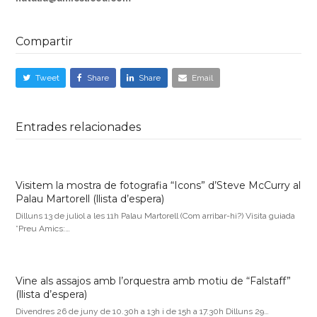
Compartir
Tweet
Share
Share
Email
Entrades relacionades
Visitem la mostra de fotografia “Icons” d’Steve McCurry al
Palau Martorell (llista d’espera)
Dilluns 13 de juliol a les 11h Palau Martorell (Com arribar-hi?) Visita guiada
*Preu Amics:…
Vine als assajos amb l’orquestra amb motiu de “Falstaff”
(llista d’espera)
Divendres 26 de juny de 10.30h a 13h i de 15h a 17.30h Dilluns 29…