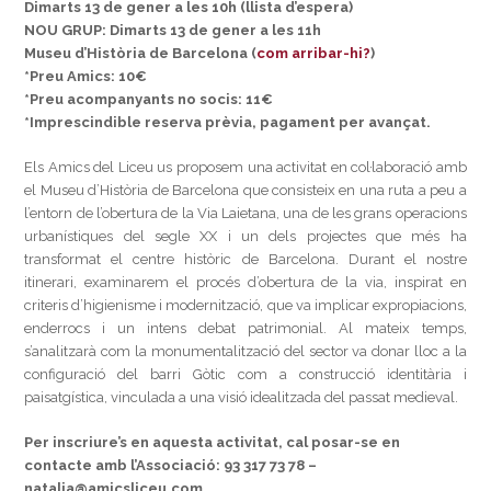
Dimarts 13 de gener a les 10h (llista d’espera)
NOU GRUP: Dimarts 13 de gener a les 11h
Museu d’Història de Barcelona (
com arribar-hi?
)
*Preu Amics: 10€
*Preu acompanyants no socis: 11€
*Imprescindible reserva prèvia, pagament per avançat.
Els Amics del Liceu us proposem una activitat en col·laboració amb
el Museu d’Història de Barcelona que consisteix en una ruta a peu a
l’entorn de l’obertura de la Via Laietana, una de les grans operacions
urbanístiques del segle XX i un dels projectes que més ha
transformat el centre històric de Barcelona. Durant el nostre
itinerari, examinarem el procés d’obertura de la via, inspirat en
criteris d’higienisme i modernització, que va implicar expropiacions,
enderrocs i un intens debat patrimonial. Al mateix temps,
s’analitzarà com la monumentalització del sector va donar lloc a la
configuració del barri Gòtic com a construcció identitària i
paisatgística, vinculada a una visió idealitzada del passat medieval.
Per inscriure’s en aquesta activitat, cal posar-se en
contacte amb l’Associació: 93 317 73 78 –
natalia@amicsliceu.com