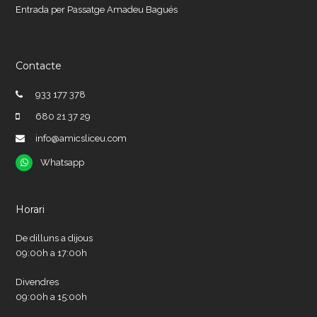
Entrada per Passatge Amadeu Bagués
Contacte
933 177 378
680 21 37 29
info@amicsliceu.com
Whatsapp
Whatsapp
Horari
De dilluns a dijous
09:00h a 17:00h
Divendres
09:00h a 15:00h