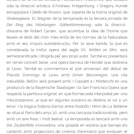
sota la direcció artística d’Andreas Kriegenburg. I Gregory Kunde
encapçalarà l’
Otello
de Rossini, que s’aparta de la trama original de
Shakespeare. El Wagner de la temporada és la tercera jornada de
Der Ring des Nibelungen
,
Götterdämmerung
, sota la direcció
d’escena de Robert Carsen, que accentua la idea de l’home que
teixeix el destí del món més enllà de les normes de la Naturalesa
amb el seu impuls autodestructiu. Per la seva banda, la que és
considerada la millor òpera del segle XX,
Written on Skin
, serà
semiescenificada i dirigida pel seu propi autor. També es presentarà
en versió concert
Serse,
una òpera barroca de Händel que s’estrena
al Liceu. També es commemora el 50è aniversari del debut de
Plácido Domingo al Liceu amb
Simon Boccanegra
, una cita
ineludible. Bellini serà present amb
I Capuleti e i Montecchi
en una
producció de la Bayerische Staatsoper i la San Francisco Opera que
respecta la partitura original, en què Romeo està interpretat per una
mezzosoprano, ja que en algunes ocasions es destina el rol a un
tenor. I
la tràgica història d’amor entre Rodolfo i Mimì de
La Bohème
se situa al París dels anys 30, amb una carcassa tradicionalista, però
amb un aire fresc i molt teatral. La temporada es tancarà amb una
Die Zauberflöte
innovadora, una posada en escena que barreja els
cantants amb projeccions de cinema d’animació que evoquen el