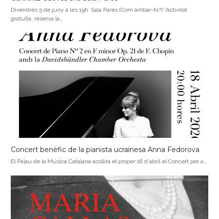
Divendres 5 de juny a les 19h Sala Parés (Com arribar-hi?) *Activitat
gratuïta, reserva la…
Concert benèfic de la pianista ucraïnesa Anna Fedorova
El Palau de la Música Catalana acollirà el proper 18 d'abril el Concert per a…