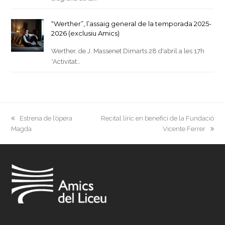
“Werther”, l’assaig general de la temporada 2025-
2026 (exclusiu Amics)
Werther, de J. Massenet Dimarts 28 d'abril a les 17h
*Activitat…
previous
next
Estrena de l’òpera
Recital líric en benefici de la Fundació
post:
post:
Magda
Vicente Ferrer