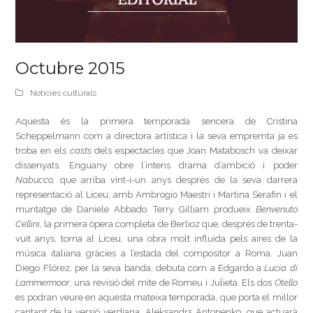
Octubre 2015
Notícies culturals
Aquesta és la primera temporada sencera de Cristina
Scheppelmann com a directora artística i la seva empremta ja es
troba en els
casts
dels espectacles que Joan Matabosch va deixar
dissenyats. Enguany obre l’intens drama d’ambició i poder
Nabucco,
que arriba vint-i-un anys després de la seva darrera
representació al Liceu, amb Ambrogio Maestri i Martina Serafin i el
muntatge de Daniele Abbado. Terry Gilliam produeix
Benvenuto
Cellini
, la primera òpera completa de Berlioz que, després de trenta-
vuit anys, torna al Liceu, una obra molt influïda pels aires de la
música italiana gràcies a l’estada del compositor a Roma. Juan
Diego Flórez, per la seva banda, debuta com a Edgardo a
Lucia di
Lammermoor
, una revisió del mite de Romeu i Julieta. Els dos
Otello
es podran veure en aquesta mateixa temporada, que porta el millor
cantant de la versió verdiana, Aleksandrs Antonenko, que actuarà