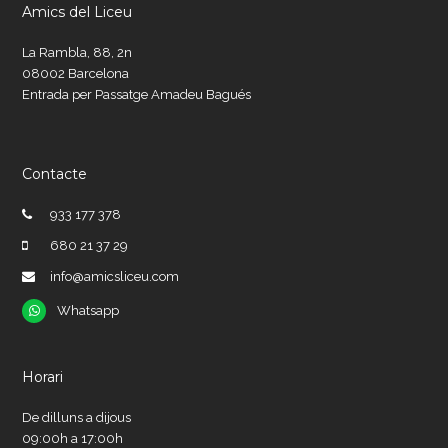
Amics del Liceu
La Rambla, 88, 2n
08002 Barcelona
Entrada per Passatge Amadeu Bagués
Contacte
933 177 378
680 21 37 29
info@amicsliceu.com
Whatsapp
Whatsapp
Horari
De dilluns a dijous
09:00h a 17:00h