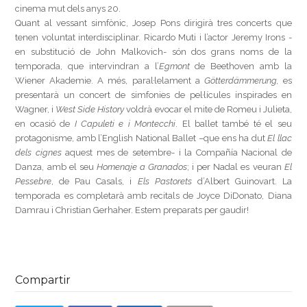
cinema mut dels anys 20.
Quant al vessant simfònic, Josep Pons dirigirà tres concerts que
tenen voluntat interdisciplinar. Ricardo Muti i l’actor Jeremy Irons -
en substitució de John Malkovich- són dos grans noms de la
temporada, que intervindran a l’
Egmont
de Beethoven amb la
Wiener Akademie. A més, paral·lelament a
Götterdämmerung,
es
presentarà un concert de simfonies de pel·lícules inspirades en
Wagner, i
West Side History
voldrà evocar el mite de Romeu i Julieta,
en ocasió de
I Capuleti e i Montecchi
. El ballet també té el seu
protagonisme, amb l’English National Ballet –que ens ha dut
El llac
dels cignes
aquest mes de setembre- i la Compañía Nacional de
Danza, amb el seu
Homenaje a Granados
; i per Nadal es veuran
El
Pessebre
, de Pau Casals, i
Els Pastorets
d’Albert Guinovart. La
temporada es completarà amb recitals de Joyce DiDonato, Diana
Damrau i Christian Gerhaher. Estem preparats per gaudir!
Compartir