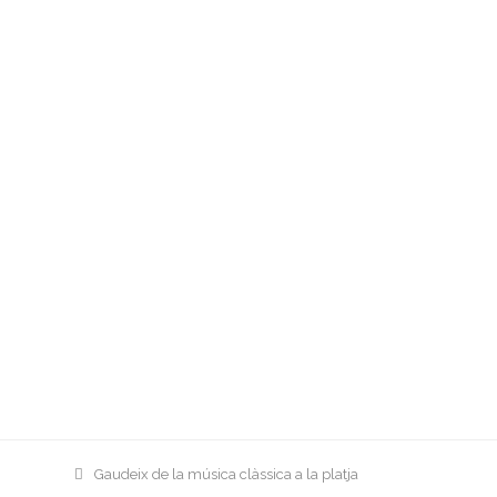
previous
Gaudeix de la música clàssica a la platja
post: