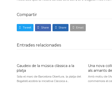
Compartir
Tweet
Share
Share
Email
Entrades relacionades
Gaudeix de la música clàssica a la
Una nova col·
platja
als amants de
Sota el marc de Barcelona Obertura, la platja del
Amb motiu de l’An
Bogatell acollirà la iniciativa Clàssica a…
commemora el cen