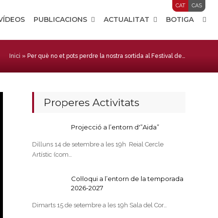
CAT
CAS
 VÍDEOS
PUBLICACIONS
ACTUALITAT
BOTIGA
Inici
»
Per què no et pots perdre la nostra sortida al Festival de…
Properes Activitats
Projecció a l’entorn d'”Aida”
Dilluns 14 de setembre a les 19h Reial Cercle
Artístic (com…
Col·loqui a l’entorn de la temporada
2026-2027
Dimarts 15 de setembre a les 19h Sala del Cor…