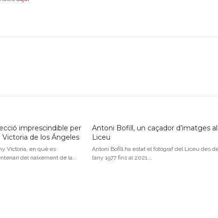
lecció imprescindible per
Antoni Bofill, un caçador d’imatges al
 Victoria de los Ángeles
Liceu
y Victoria, en què es
Antoni Bofill ha estat el fotògraf del Liceu des d
tenari del naixement de la…
l’any 1977 fins al 2021,…