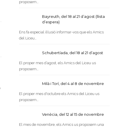
proposem…
Bayreuth, del 18 al 21 d’agost (llista
d’espera)
Ens fa especial il·lusió informar-vos que els Amics
del Liceu…
Schubertíada, del 18 al 21 d’agost
El proper mes d’agost, els Amics del Liceu us
proposem…
Milà i Torí, del 4 al 8 de novembre
e
El proper mes d'octubre els Amics del Liceu us
proposem…
Venècia, del 12 al 15 de novembre
El mes de novembre, els Amics us proposem una