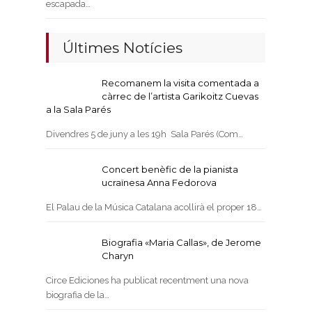
escapada…
Últimes Notícies
Recomanem la visita comentada a
càrrec de l’artista Garikoitz Cuevas
a la Sala Parés
Divendres 5 de juny a les 19h Sala Parés (Com…
Concert benèfic de la pianista
ucraïnesa Anna Fedorova
El Palau de la Música Catalana acollirà el proper 18…
Biografia «Maria Callas», de Jerome
Charyn
Circe Ediciones ha publicat recentment una nova
biografia de la…