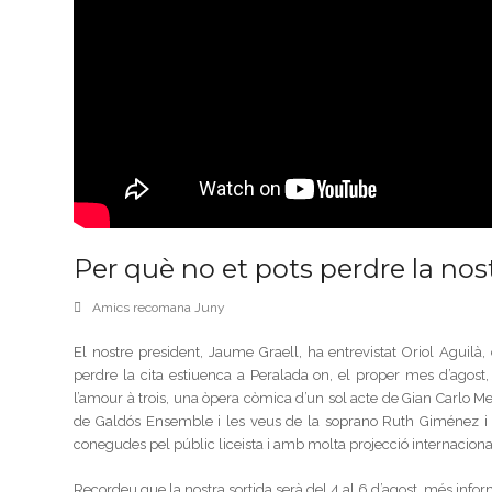
Per què no et pots perdre la nost
Amics recomana Juny
El nostre president, Jaume Graell, ha entrevistat Oriol Aguilà
perdre la cita estiuenca a Peralada on, el proper mes d’agost
l’amour à trois, una òpera còmica d’un sol acte de Gian Carlo M
de Galdós Ensemble i les veus de la soprano Ruth Giménez i el
conegudes pel públic liceista i amb molta projecció internaciona
Recordeu que la nostra sortida serà del 4 al 6 d’agost, més info