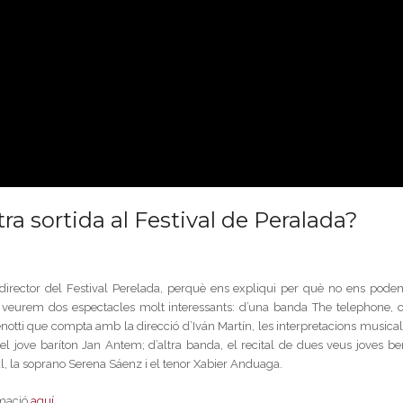
ra sortida al Festival de Peralada?
, director del Festival Perelada, perquè ens expliqui per què no ens pode
, veurem dos espectacles molt interessants: d’una banda The telephone, o
enotti que compta amb la direcció d’Iván Martín, les interpretacions musical
 jove baríton Jan Antem; d’altra banda, el recital de dues veus joves be
l, la soprano Serena Sáenz i el tenor Xabier Anduaga.
rmació
aquí