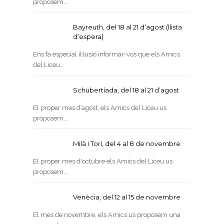
proposem…
Bayreuth, del 18 al 21 d’agost (llista
d’espera)
Ens fa especial il·lusió informar-vos que els Amics
del Liceu…
Schubertíada, del 18 al 21 d’agost
El proper mes d’agost, els Amics del Liceu us
proposem…
Milà i Torí, del 4 al 8 de novembre
El proper mes d'octubre els Amics del Liceu us
proposem…
Venècia, del 12 al 15 de novembre
El mes de novembre, els Amics us proposem una