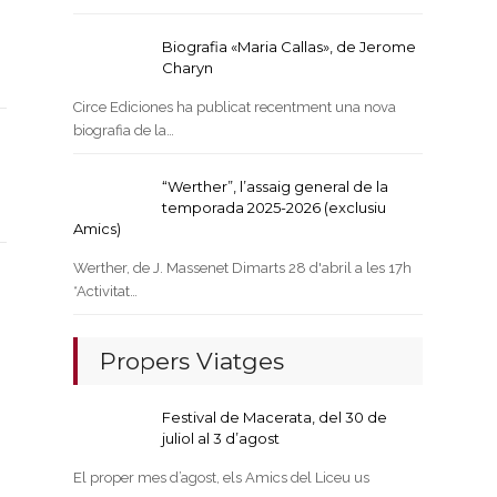
Biografia «Maria Callas», de Jerome
Charyn
Circe Ediciones ha publicat recentment una nova
biografia de la…
“Werther”, l’assaig general de la
temporada 2025-2026 (exclusiu
Amics)
Werther, de J. Massenet Dimarts 28 d'abril a les 17h
*Activitat…
Propers Viatges
Festival de Macerata, del 30 de
juliol al 3 d’agost
El proper mes d’agost, els Amics del Liceu us