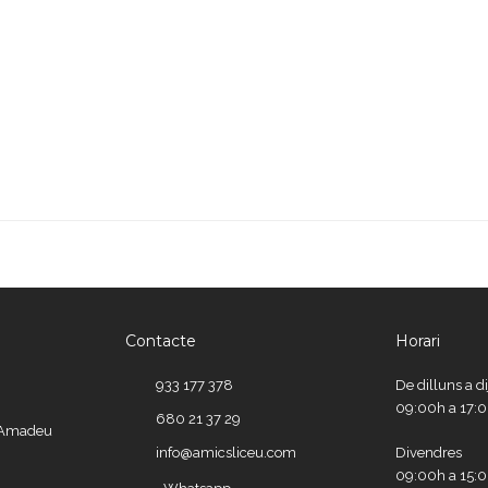
Contacte
Horari
933 177 378
De dilluns a d
09:00h a 17:
680 21 37 29
e Amadeu
info@amicsliceu.com
Divendres
09:00h a 15: