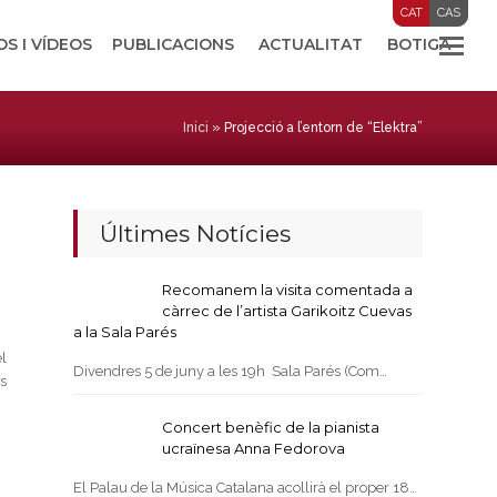
CAT
CAS
OS I VÍDEOS
PUBLICACIONS
ACTUALITAT
BOTIGA
Inici
»
Projecció a l’entorn de “Elektra”
Últimes Notícies
Recomanem la visita comentada a
càrrec de l’artista Garikoitz Cuevas
a la Sala Parés
l
Divendres 5 de juny a les 19h Sala Parés (Com…
s
Concert benèfic de la pianista
ucraïnesa Anna Fedorova
El Palau de la Música Catalana acollirà el proper 18…