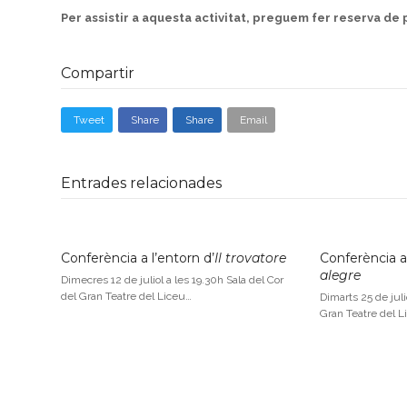
Per assistir a aquesta activitat, preguem fer reserva de
Compartir
Tweet
Share
Share
Email
Entrades relacionades
Conferència a l’entorn d’
Il trovatore
Conferència a
alegre
Dimecres 12 de juliol a les 19.30h Sala del Cor
del Gran Teatre del Liceu…
Dimarts 25 de juli
Gran Teatre del L