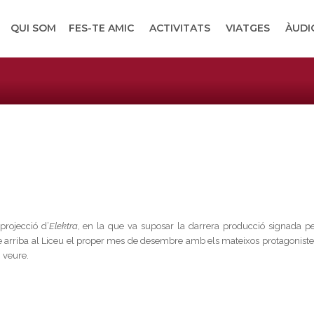
QUI SOM
FES-TE AMIC
ACTIVITATS
VIATGES
ÀUDI
projecció d’
Elektra
, en la que va suposar la darrera producció signada pe
que arriba al Liceu el proper mes de desembre amb els mateixos protagoniste
 veure.