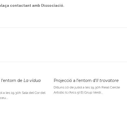
 plaça contactant amb l’Associació.
 l’entorn de
La vídua
Projecció a l’entorn d’
Il trovatore
Dilluns 10 de juliol a les 19.30h Reial Cercle
Artístic (c/Arcs 5) El Grup Verdi…
ol a les 19.30h Sala del Cor del
iceu…