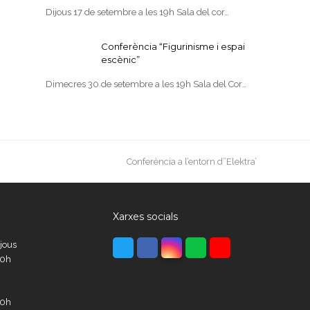
Dijous 17 de setembre a les 19h Sala del cor…
Conferència “Figurinisme i espai
escènic”
Dimecres 30 de setembre a les 19h Sala del Cor…
next
Conferència a l’entorn d”Elektra’
post:
Xarxes socials
Twitter
Facebook
Instagram
Whatsapp
Youtube
ijous
00h
00h