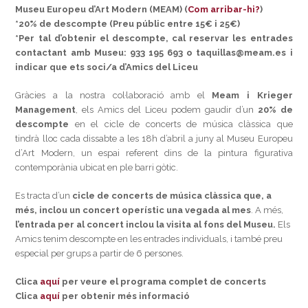
Museu Europeu d’Art Modern (MEAM) (
Com arribar-hi?
)
*20% de descompte (Preu públic entre 15€ i 25€)
*Per tal d’obtenir el descompte, cal reservar les entrades
contactant amb Museu: 933 195 693 o taquillas@meam.es i
indicar que ets soci/a d’Amics del Liceu
Gràcies a la nostra col·laboració amb el
Meam i Krieger
Management
, els Amics del Liceu podem gaudir d’un
20% de
descompte
en el cicle de concerts de música clàssica que
tindrà lloc cada dissabte a les 18h d’abril a juny al Museu Europeu
d’Art Modern, un espai referent dins de la pintura figurativa
contemporània ubicat en ple barri gòtic.
Es tracta d’un
cicle de concerts de música clàssica que, a
més, inclou un concert operístic una vegada al mes
. A més,
l’entrada per al concert inclou la visita al fons del Museu.
Els
Amics tenim descompte en les entrades individuals, i també preu
especial per grups a partir de 6 persones.
Clica
aquí
per veure el programa complet de concerts
Clica
aquí
per obtenir més informació