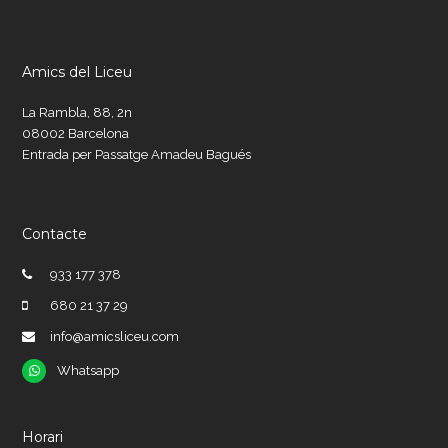
Amics del Liceu
La Rambla, 88, 2n
08002 Barcelona
Entrada per Passatge Amadeu Bagués
Contacte
933 177 378
680 21 37 29
info@amicsliceu.com
Whatsapp
Whatsapp
Horari