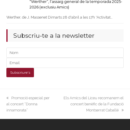
“Werther”, l’assaig general de la temporada 2025-
2026 (exclusiu Amics)
Werther, de J. Massenet Dimarts 28 d'abril a les 17h *Activitat…
Subscriu-te a la newsletter
previous
next
Promoció especial per
Els Amics del Liceu recomanem el
post:
post:
al concert “Donna
concert benèfic de la Fundació
innamorata”
Montserrat Caballé