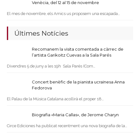
Venècia, del 12 al 15 de novembre
El mes de novembre, els Amics us proposem una escapada…
Últimes Notícies
Recomanem la visita comentada a càrrec de
l’artista Garikoitz Cuevas a la Sala Parés
Divendres 5 de juny a les 19h Sala Parés (Com…
Concert benèfic de la pianista ucraïnesa Anna
Fedorova
El Palau de la Música Catalana acollirà el proper 18…
Biografia «Maria Callas», de Jerome Charyn
Circe Ediciones ha publicat recentment una nova biografia de la…