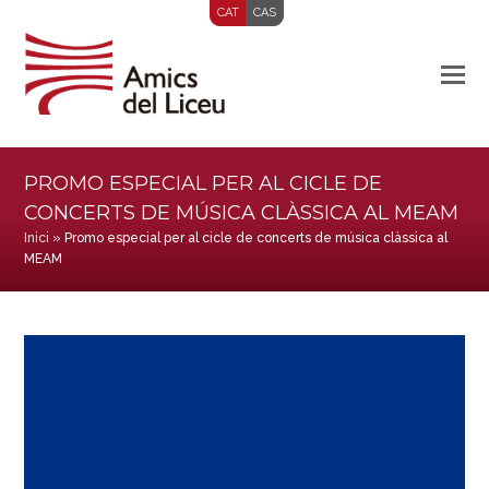
CAT
CAS
PROMO ESPECIAL PER AL CICLE DE
CONCERTS DE MÚSICA CLÀSSICA AL MEAM
Inici
»
Promo especial per al cicle de concerts de música clàssica al
MEAM