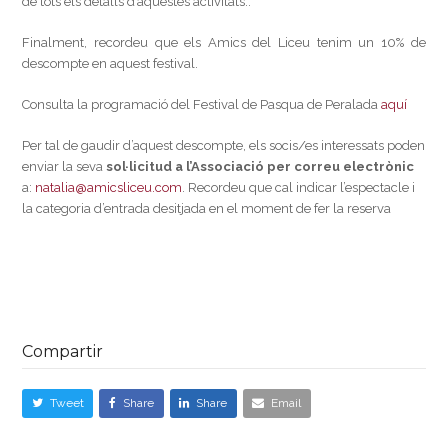
de tots els detalls d’aquestes activitats..
Finalment, recordeu que els Amics del Liceu tenim un 10% de
descompte en aquest festival.
Consulta la programació del Festival de Pasqua de Peralada
aquí
Per tal de gaudir d’aquest descompte, els socis/es interessats poden
enviar la seva
sol·licitud
a l’Associació per correu electrònic
a:
natalia@amicsliceu.com
. Recordeu que cal indicar l’espectacle i
la categoria d’entrada desitjada en el moment de fer la reserva
Compartir
Tweet
Share
Share
Email