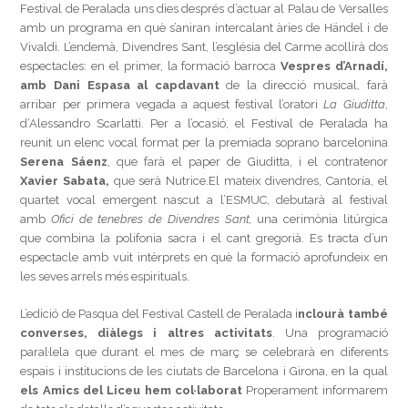
Festival de Peralada uns dies després d’actuar al Palau de Versalles
amb un programa en què s’aniran intercalant àries de Händel i de
Vivaldi. L’endemà, Divendres Sant, l’església del Carme acollirà dos
espectacles: en el primer, la formació barroca
Vespres d’Arnadí,
amb Dani Espasa al capdavant
de la direcció musical, farà
arribar per primera vegada a aquest festival l’oratori
La Giuditta
,
d’Alessandro Scarlatti. Per a l’ocasió, el Festival de Peralada ha
reunit un elenc vocal format per la premiada soprano barcelonina
Serena Sáenz
, que farà el paper de Giuditta, i el contratenor
Xavier Sabata,
que serà Nutrice.El mateix divendres, Cantoría, el
quartet vocal emergent nascut a l’ESMUC, debutarà al festival
amb
Ofici de tenebres de Divendres Sant,
una cerimònia litúrgica
que combina la polifonia sacra i el cant gregorià. Es tracta d’un
espectacle amb vuit intèrprets en què la formació aprofundeix en
les seves arrels més espirituals.
L’edició de Pasqua del Festival Castell de Peralada i
nclourà també
converses, diàlegs i altres activitats
. Una programació
paral·lela que durant el mes de març se celebrarà en diferents
espais i institucions de les ciutats de Barcelona i Girona, en la qual
els Amics del Liceu hem col·laborat
Properament informarem