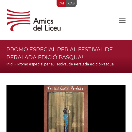
CAT
CAS
PROMO ESPECIAL PER AL FESTIVAL DE
PERALADA EDICIÓ PASQUA!
Inici
»
Promo especial per al Festival de Peralada edició Pasqua!