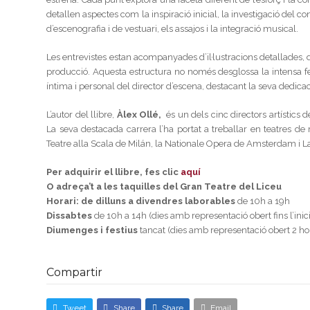
detallen aspectes com la inspiració inicial, la investigació del co
d’escenografia i de vestuari, els assajos i la integració musical.
Les entrevistes estan acompanyades d’il·lustracions detallades
producció. Aquesta estructura no només desglossa la intensa fei
íntima i personal del director d’escena, destacant la seva dedicació
L’autor del llibre,
Àlex Ollé,
és un dels cinc directors artístics d
La seva destacada carrera l’ha portat a treballar en teatres d
Teatre alla Scala de Milán, la Nationale Opera de Amsterdam i La
Per adquirir el llibre, fes clic
aquí
O adreça’t a les taquilles del Gran Teatre del Liceu
Horari: de dilluns a divendres laborables
de 10h a 19h
Dissabtes
de 10h a 14h (dies amb representació obert fins l’inici
Diumenges i festius
tancat (dies amb representació obert 2 hore
Compartir
Tweet
Share
Share
Email