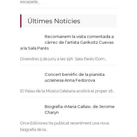
escapada…
Últimes Notícies
Recomanem la visita comentada a
càrrec de l’artista Garikoitz Cuevas
a la Sala Parés
Divendres 5 de juny a les 19h Sala Parés (Com…
Concert benèfic de la pianista
ucraïnesa Anna Fedorova
El Palau de la Música Catalana acollirà el proper 18…
Biografia «Maria Callas», de Jerome
Charyn
Circe Ediciones ha publicat recentment una nova
biografia de la…