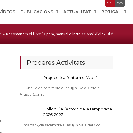
CAT
CAS
 VÍDEOS
PUBLICACIONS
ACTUALITAT
BOTIGA
ci
»
Recomanem el llibre “Òpera, manual d’instruccions” d’Àlex Ollé
Properes Activitats
Projecció a l’entorn d'”Aida”
Dilluns 14 de setembre a les 19h Reial Cercle
Artístic (com…
Col·loqui a l’entorn de la temporada
 i
2026-2027
s
Dimarts 15 de setembre a les 19h Sala del Cor…
a
s