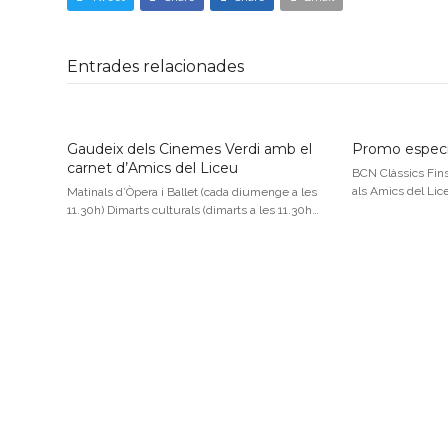
Entrades relacionades
Gaudeix dels Cinemes Verdi amb el
Promo especi
carnet d’Amics del Liceu
BCN Clàssics Fin
als Amics del Lic
Matinals d’Òpera i Ballet (cada diumenge a les
11.30h) Dimarts culturals (dimarts a les 11.30h…