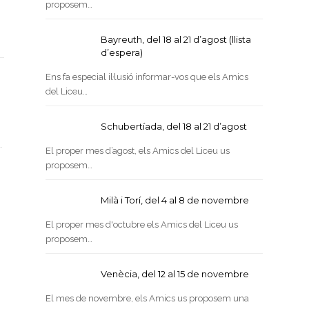
proposem…
Bayreuth, del 18 al 21 d’agost (llista
d’espera)
Ens fa especial il·lusió informar-vos que els Amics
del Liceu…
Schubertíada, del 18 al 21 d’agost
…
El proper mes d’agost, els Amics del Liceu us
proposem…
Milà i Torí, del 4 al 8 de novembre
El proper mes d'octubre els Amics del Liceu us
proposem…
Venècia, del 12 al 15 de novembre
El mes de novembre, els Amics us proposem una