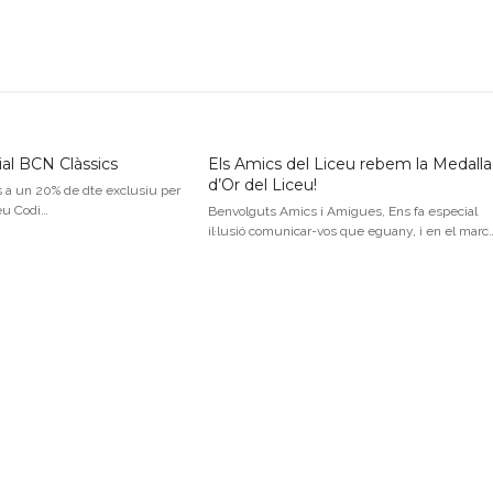
al BCN Clàssics
Els Amics del Liceu rebem la Medalla
d’Or del Liceu!
s a un 20% de dte exclusiu per
eu Codi…
Benvolguts Amics i Amigues, Ens fa especial
il·lusió comunicar-vos que eguany, i en el marc