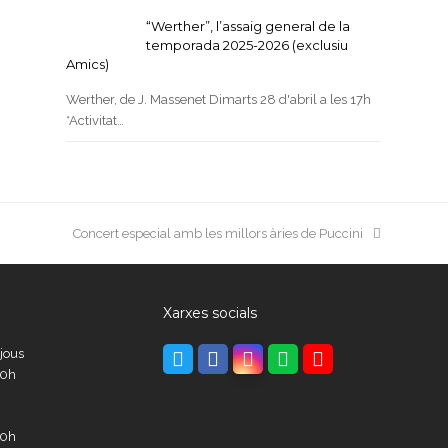
“Werther”, l’assaig general de la
temporada 2025-2026 (exclusiu
Amics)
Werther, de J. Massenet Dimarts 28 d'abril a les 17h
*Activitat…
next
Concert especial amb les millors àries de Puccini
post:
Xarxes socials
ijous
Twitter
Facebook
Instagram
Whatsapp
Youtube
00h
00h