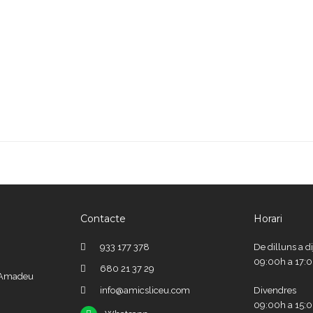
Contacte
Horari
933 177 378
De dilluns a d
09:00h a 17:
680 21 37 29
e Amadeu
info@amicsliceu.com
Divendres
09:00h a 15: