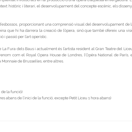
ntext històric i literari, el desenvolupament del concepte escènic, els dissen
, d’esbossos, proporcionant una comprensió visual del desenvolupament de l
na que hi ha darrera la creació de l’òpera, sinó que també ofereix una visi
 i passió per l’art operístic.
e La Fura dels Baus i actualment és l’artista resident al Gran Teatre del Lice
e renom com el Royal Opera House de Londres, l’Opéra National de París, e
 Monnaie de Brussel·les, entre altres.
 de la funció)
s abans de l’inici de la funció, excepte Petit Liceu 1 hora abans)