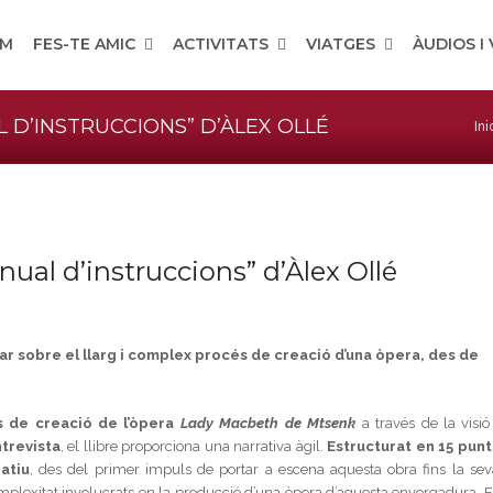
OM
FES-TE AMIC
ACTIVITATS
VIATGES
ÀUDIOS I
 D’INSTRUCCIONS” D’ÀLEX OLLÉ
Ini
ual d’instruccions” d’Àlex Ollé
onar sobre el llarg i complex procés de creació d’una òpera, des de
 de creació de l’òpera
Lady Macbeth de Mtsenk
a través de la visió
trevista
, el llibre proporciona una narrativa àgil.
Estructurat en 15 punt
atiu
, des del primer impuls de portar a escena aquesta obra fins la sev
complexitat involucrats en la producció d’una òpera d’aquesta envergadura. E