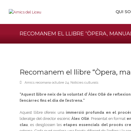
QUI S
RECOMANEM EL LLIBRE “ÒPERA, MANUAL
Recomanem el llibre “Òpera, man
Amics recomana octubre 24
,
Notícies culturals
“Aquest llibre neix de la voluntat d’ Àlex Ollé de reflexi
l’encàrrec fins el dia de l’estrena.”
Aquest llibre ofereix una
immersió profunda en el procés
lideratge del director escènic
Àlex Ollé
. Presentat en format
en
clau
, es desglossen les
etapes essencials del procés cre
estrena. Cada punt explora una faceta diferent de l’esforç i la 