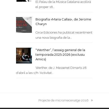
El Palau de la Música Catalana acollirà
el proper 18…
Biografia «Maria Callas», de Jerome
Charyn
Circe Ediciones ha publicat recentment
una nova biografia de la…
“Werther”, l’assaig general de la
temporada 2025-2026 (exclusiu
Amics)
Werther, de J. Massenet Dimarts 28
d'abril a les 17h *Activitat…
next
Projecte de micromecenatge 2016
post: