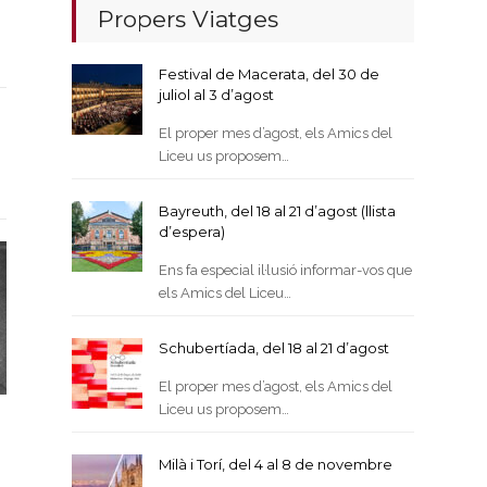
Propers Viatges
Festival de Macerata, del 30 de
juliol al 3 d’agost
El proper mes d’agost, els Amics del
Liceu us proposem…
Bayreuth, del 18 al 21 d’agost (llista
d’espera)
Ens fa especial il·lusió informar-vos que
els Amics del Liceu…
Schubertíada, del 18 al 21 d’agost
El proper mes d’agost, els Amics del
Liceu us proposem…
Milà i Torí, del 4 al 8 de novembre