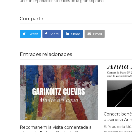
unes interpretacions inèdites de la gran soprano.
Compartir
Tweet
Share
Share
Email
Entrades relacionades
Concert benèf
ucraïnesa An
Recomanem la visita comentada a
El Palau de la Mús