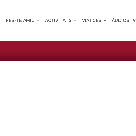
M
FES-TE AMIC
ACTIVITATS
VIATGES
ÀUDIOS I 