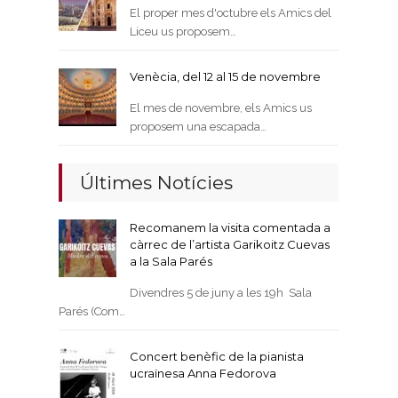
El proper mes d'octubre els Amics del
Liceu us proposem…
Venècia, del 12 al 15 de novembre
El mes de novembre, els Amics us
proposem una escapada…
Últimes Notícies
Recomanem la visita comentada a
càrrec de l’artista Garikoitz Cuevas
a la Sala Parés
Divendres 5 de juny a les 19h Sala
Parés (Com…
Concert benèfic de la pianista
ucraïnesa Anna Fedorova