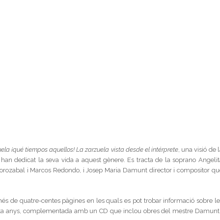
ela ¡qué tiempos aquellos! La zarzuela vista desde el intérprete
, una visió de 
han dedicat la seva vida a aquest gènere. Es tracta de la soprano Angelit
orozabal i Marcos Redondo, i Josep Maria Damunt director i compositor qu
e més de quatre-centes pàgines en les quals es pot trobar informació sobre le
ixanta anys, complementada amb un CD que inclou obres del mestre Damunt 