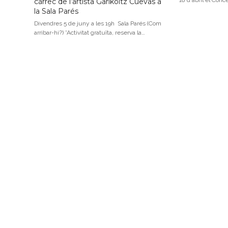
18 d'abril el Conc
càrrec de l’artista Garikoitz Cuevas a
la Sala Parés
Divendres 5 de juny a les 19h Sala Parés (Com
arribar-hi?) *Activitat gratuïta, reserva la…