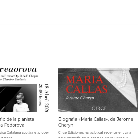
ic de la pianista
Biografia «Maria Callas», de Jerome
na Fedorova
Charyn
ica Catalana acollirà el proper
Circe Ediciones ha publicat recentment una