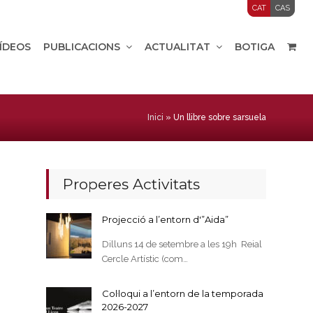
CAT
CAS
VÍDEOS
PUBLICACIONS
ACTUALITAT
BOTIGA
Inici
»
Un llibre sobre sarsuela
Properes Activitats
Projecció a l’entorn d'”Aida”
Dilluns 14 de setembre a les 19h Reial
Cercle Artístic (com…
Col·loqui a l’entorn de la temporada
2026-2027