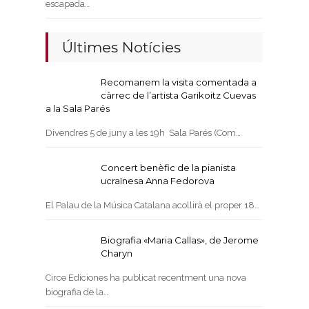
escapada…
Últimes Notícies
Recomanem la visita comentada a
càrrec de l’artista Garikoitz Cuevas
a la Sala Parés
Divendres 5 de juny a les 19h Sala Parés (Com…
Concert benèfic de la pianista
ucraïnesa Anna Fedorova
El Palau de la Música Catalana acollirà el proper 18…
Biografia «Maria Callas», de Jerome
Charyn
Circe Ediciones ha publicat recentment una nova
biografia de la…