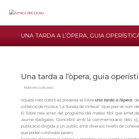
UNA TARDA A L’ÒPERA, GUIA OPERÍSTIC
Una tarda a l’òpera, guia operís
Notícies culturals
Aquest mes d’abril es presenta el llibre
Una tarda a l’òpera
, d
col·lecció de música “La Sonata de Vinteuil” (que pren el nom de 
El llibre neix arran del programa del mateix títol que emet de
Jaume Radigales. Coincidint amb la commemoració dels 15 an
publicació dirigida a un públic amb diversos nivells de coneixem
que poden contrastar parers.