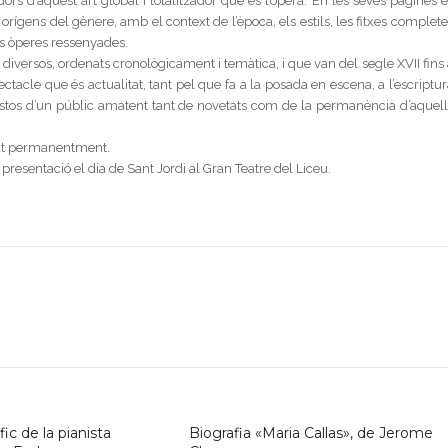
ors d’aquest art global i totalitzador que és l’òpera. En les seves pàgines e
rígens del gènere, amb el context de l’època, els estils, les fitxes complete
s òperes ressenyades.
s diversos, ordenats cronològicament i temàtica, i que van del segle XVII fins
ctacle que és actualitat, tant pel que fa a la posada en escena, a l’escriptu
s gustos d’un públic amatent tant de novetats com de la permanència d’aquell
ultat permanentment.
na presentació el dia de Sant Jordi al Gran Teatre del Liceu.
ic de la pianista
Biografia «Maria Callas», de Jerome