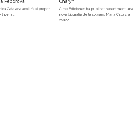
na Fedorova
Charyn
ica Catalana acollirà el proper
Circe Ediciones ha publicat recentment una
ert per a…
nova biografia de la soprano Maria Callas, a
càrrec…