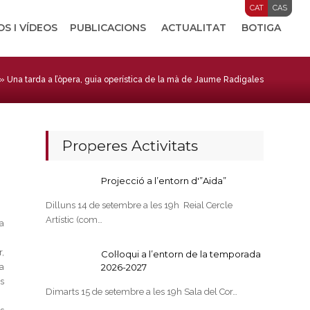
CAT
CAS
OS I VÍDEOS
PUBLICACIONS
ACTUALITAT
BOTIGA
»
Una tarda a l’òpera, guia operística de la mà de Jaume Radigales
Properes Activitats
Projecció a l’entorn d'”Aida”
Dilluns 14 de setembre a les 19h Reial Cercle
Artístic (com…
a
,
Col·loqui a l’entorn de la temporada
a
2026-2027
s
Dimarts 15 de setembre a les 19h Sala del Cor…