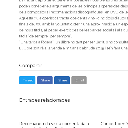
Es tracta d’apropar el gènere a possibles nous oients o espectad
poden conèixer els arguments de les principals òperes des dels o
dels compositors i recomanacions discogràfiques i en DVD de le
Aquesta guia operística tracta dos-cents vint-i-cinc títols d’autor
finals del XX, amb la voluntat d’oferir una aproximació a un espe
de nous títols, al paper exercit des de les xarxes socials i al
títols “de sempre i per sempre”.
“Una tarda a l’òpera”: un llibre no tant per ser llegit, sinó cons
El llibre sortirà a la venda a mitjans d’abril de 2015 i se’n farà u
Compartir
Tweet
Share
Share
Email
Entrades relacionades
Recomanem la visita comentada a
Concert benèf