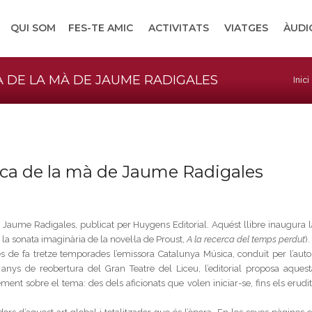
QUI SOM
FES-TE AMIC
ACTIVITATS
VIATGES
ÀUDI
A DE LA MÀ DE JAUME RADIGALES
Inici
tica de la mà de Jaume Radigales
e Jaume Radigales, publicat per Huygens Editorial. Aquést llibre inaugura l
la sonata imaginària de la novel·la de Proust,
A la recerca del temps perdut
).
s de fa tretze temporades l’emissora Catalunya Música, conduït per l’autor
ys de reobertura del Gran Teatre del Liceu, l’editorial proposa aquest
ent sobre el tema: des dels aficionats que volen iniciar-se, fins els erudit