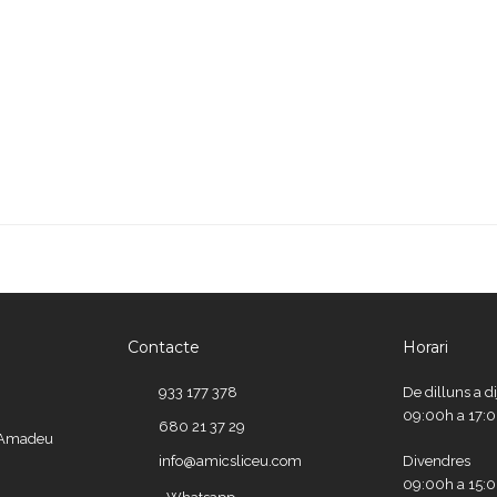
Contacte
Horari
933 177 378
De dilluns a d
09:00h a 17:
680 21 37 29
e Amadeu
info@amicsliceu.com
Divendres
09:00h a 15: