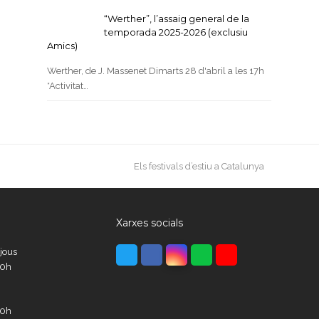
“Werther”, l’assaig general de la
temporada 2025-2026 (exclusiu
Amics)
Werther, de J. Massenet Dimarts 28 d'abril a les 17h
*Activitat…
next
Els festivals d’estiu a Catalunya
post:
Xarxes socials
Twitter
Facebook
Instagram
Whatsapp
Youtube
ijous
00h
00h