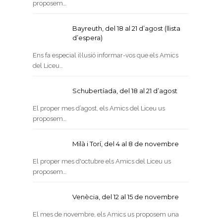
proposem…
Bayreuth, del 18 al 21 d’agost (llista
d’espera)
Ens fa especial il·lusió informar-vos que els Amics
del Liceu…
Schubertíada, del 18 al 21 d’agost
El proper mes d’agost, els Amics del Liceu us
proposem…
Milà i Torí, del 4 al 8 de novembre
El proper mes d'octubre els Amics del Liceu us
proposem…
Venècia, del 12 al 15 de novembre
El mes de novembre, els Amics us proposem una