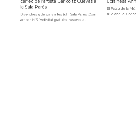
càrrec de l’artista Garikoitz Cuevas a
ucraïnesa An
la Sala Parés
El Palau de la Mús
18 d'abril el Conc
Divendres 5 de juny a les 19h Sala Parés (Com
arribar-hi?) *Activitat gratuïta, reserva la…