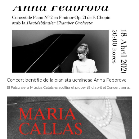
Concert benèfic de la pianista ucraïnesa Anna Fedorova
El Palau de la Música Catalana acollirà el proper 18 d'abril el Concert per a…