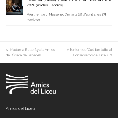
2026 (exclusiu Amics)
Werther, de J. Massenet Dimarts 28 d'abril a les 17h
*Activitat…
previous
next
Madama Butterfly als Amics
A l’entorn de ‘Così fan tutte’ al
post:
post:
de l’Òpera de Sabadell
Conservatori del Liceu
Amics del Liceu