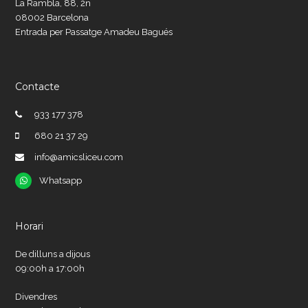
La Rambla, 88, 2n
08002 Barcelona
Entrada per Passatge Amadeu Bagués
Contacte
933 177 378
680 21 37 29
info@amicsliceu.com
Whatsapp
Whatsapp
Horari
De dilluns a dijous
09:00h a 17:00h
Divendres