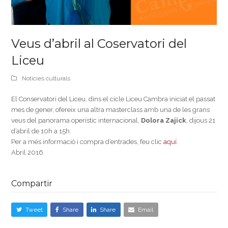
Veus d’abril al Coservatori del
Liceu
Notícies culturals
El Conservatori del Liceu, dins el cicle Liceu Cambra iniciat el passat
mes de gener, ofereix una altra masterclass amb una de les grans
veus del panorama operístic internacional,
Dolora Zajick
, dijous 21
d’abril de 10h a 15h.
Per a més informació i compra d’entrades, feu clic
aquí
.
Abril 2016
Compartir
Tweet
Share
Share
Email