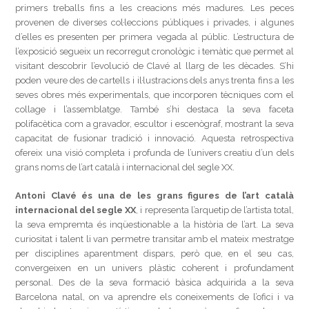
primers treballs fins a les creacions més madures. Les peces
provenen de diverses col·leccions públiques i privades, i algunes
d’elles es presenten per primera vegada al públic. L’estructura de
l’exposició segueix un recorregut cronològic i temàtic que permet al
visitant descobrir l’evolució de Clavé al llarg de les dècades. S’hi
poden veure des de cartells i il·lustracions dels anys trenta fins a les
seves obres més experimentals, que incorporen tècniques com el
collage i l’assemblatge. També s’hi destaca la seva faceta
polifacètica com a gravador, escultor i escenògraf, mostrant la seva
capacitat de fusionar tradició i innovació. Aquesta retrospectiva
ofereix una visió completa i profunda de l’univers creatiu d’un dels
grans noms de l’art català i internacional del segle XX.
Antoni Clavé és una de les grans figures de l’art català
internacional del segle XX
, i representa l’arquetip de l’artista total,
la seva empremta és inqüestionable a la història de l’art. La seva
curiositat i talent li van permetre transitar amb el mateix mestratge
per disciplines aparentment dispars, però que, en el seu cas,
convergeixen en un univers plàstic coherent i profundament
personal. Des de la seva formació bàsica adquirida a la seva
Barcelona natal, on va aprendre els coneixements de l’ofici i va