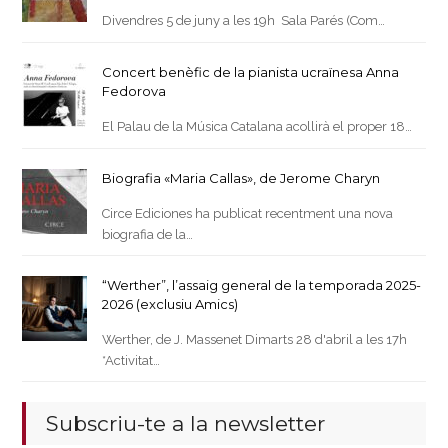
Divendres 5 de juny a les 19h Sala Parés (Com…
Concert benèfic de la pianista ucraïnesa Anna
Fedorova
El Palau de la Música Catalana acollirà el proper 18…
Biografia «Maria Callas», de Jerome Charyn
Circe Ediciones ha publicat recentment una nova
biografia de la…
“Werther”, l’assaig general de la temporada 2025-
2026 (exclusiu Amics)
Werther, de J. Massenet Dimarts 28 d'abril a les 17h
*Activitat…
Subscriu-te a la newsletter