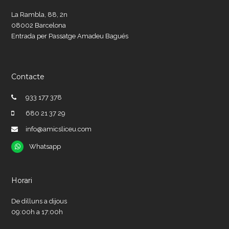
La Rambla, 88, 2n
08002 Barcelona
Entrada per Passatge Amadeu Bagués
Contacte
933 177 378
680 21 37 29
info@amicsliceu.com
Whatsapp
Whatsapp
Horari
De dilluns a dijous
09:00h a 17:00h