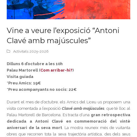
Vine a veure l’exposició “Antoni
Clavé amb majúscules”
Activitats 2025-2026
Dilluns 6 d’octubre a les 10h
Palau Martorell (
Com arribar-hi?
)
Visita guiada
*Preu Amics: 19€
*Preu acompanyants no socis: 22€
Durant el mes de d’octubre, els Amics del Liceu us proposem una
visita comentada a l’exposició
Clavé amb majúscules
, que té lloc al
Palau Martorell de Barcelona. Es tracta d’una
gran retrospectiva
dedicada a Antoni Clavé en commemoració del vintè
aniversari de la seva mort
. La mostra reuneix més de vuitanta
obres que recorren tota la seva trajectòria artística, des dels seus