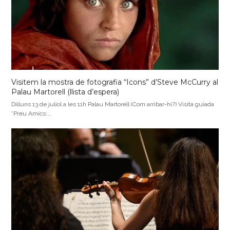
Visitem la mostra de fotografia “Icons” d’Steve McCurry al
Palau Martorell (llista d’espera)
Dilluns 13 de juliol a les 11h Palau Martorell (Com arribar-hi?) Visita guiada
*Preu Amics:…