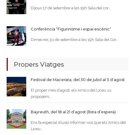
Dijous 17 de setembre a les 19h Sala del cor…
Conferència “Figurinisme i espai escènic”
Dimecres 30 de setembre a les 19h Sala del Cor…
Propers Viatges
Festival de Macerata, del 30 de juliol al 3 d’agost
El proper mes d’agost, els Amics del Liceu us
proposem…
Bayreuth, del 18 al 21 d’agost (llista d’espera)
Ens fa especial il·lusió informar-vos que els Amics del
Liceu…