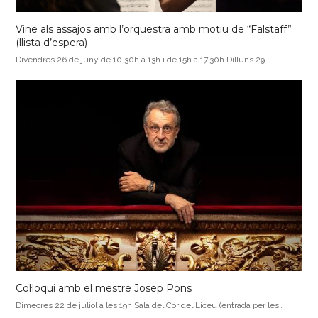
Vine als assajos amb l’orquestra amb motiu de “Falstaff”
(llista d’espera)
Divendres 26 de juny de 10.30h a 13h i de 15h a 17.30h Dilluns 29…
Col·loqui amb el mestre Josep Pons
Dimecres 22 de juliol a les 19h Sala del Cor del Liceu (entrada per les…