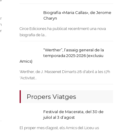
Biografia «Maria Callas», de Jerome
Charyn
r
n
Circe Ediciones ha publicat recentment una nova
r
biografia de la…
“Werther”, l’assaig general de la
temporada 2025-2026 (exclusiu
Amics)
Werther, de J. Massenet Dimarts 28 d'abril a les 17h
*Activitat…
Propers Viatges
Festival de Macerata, del 30 de
juliol al 3 d’agost
El proper mes d’agost, els Amics del Liceu us