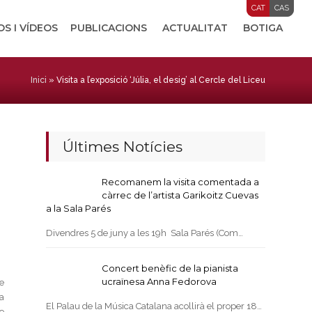
CAT
CAS
OS I VÍDEOS
PUBLICACIONS
ACTUALITAT
BOTIGA
Inici
»
Visita a l’exposició ‘Júlia, el desig’ al Cercle del Liceu
Últimes Notícies
Recomanem la visita comentada a
càrrec de l’artista Garikoitz Cuevas
a la Sala Parés
Divendres 5 de juny a les 19h Sala Parés (Com…
Concert benèfic de la pianista
ucraïnesa Anna Fedorova
e
ia
El Palau de la Música Catalana acollirà el proper 18…
e