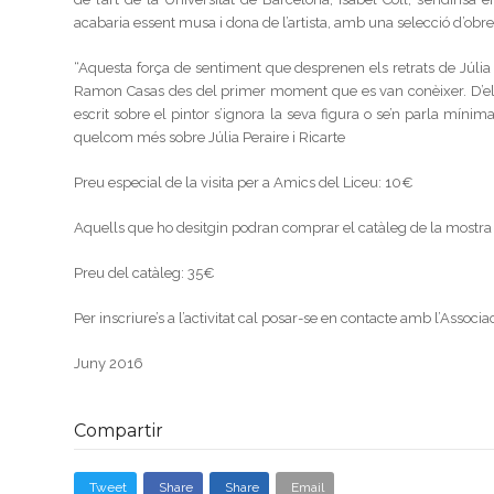
acabaria essent musa i dona de l’artista, amb una selecció d’obre
“Aquesta força de sentiment que desprenen els retrats de Júlia
Ramon Casas des del primer moment que es van conèixer. D’ella
escrit sobre el pintor s’ignora la seva figura o se’n parla mín
quelcom més sobre Júlia Peraire i Ricarte
Preu especial de la visita per a Amics del Liceu: 10€
Aquells que ho desitgin podran comprar el catàleg de la mostra 
Preu del catàleg: 35€
Per inscriure’s a l’activitat cal posar-se en contacte amb l’Associ
Juny 2016
Compartir
Tweet
Share
Share
Email