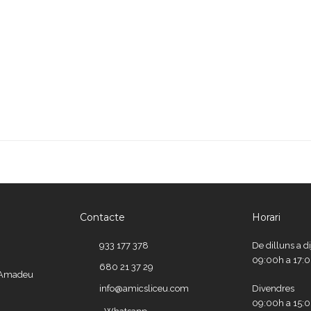
Contacte
Horari
933 177 378
De dilluns a d
09:00h a 17:
680 21 37 29
e Amadeu
info@amicsliceu.com
Divendres
09:00h a 15: