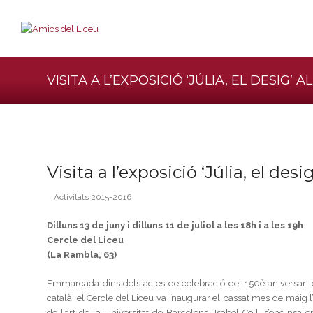
VISITA A L’EXPOSICIÓ ‘JÚLIA, EL DESIG’ 
Visita a l’exposició ‘Júlia, el desi
Activitats 2015-2016
Dilluns 13 de juny i dilluns 11 de juliol a les 18h i a les 19h
Cercle del Liceu
(La Rambla, 63)
Emmarcada dins dels actes de celebració del 150è aniversari 
català, el Cercle del Liceu va inaugurar el passat mes de maig l’
de l’art de la Universitat de Barcelona, Isabel Coll, s’endins