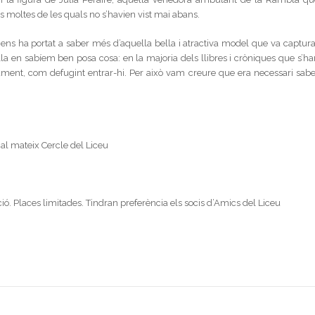
s moltes de les quals no s’havien vist mai abans.
 ens ha portat a saber més d’aquella bella i atractiva model que va captura
 en sabíem ben posa cosa: en la majoria dels llibres i cròniques que s’ha
imament, com defugint entrar-hi. Per això vam creure que era necessari sabe
al mateix Cercle del Liceu
ació. Places limitades. Tindran preferència els socis d’Amics del Liceu