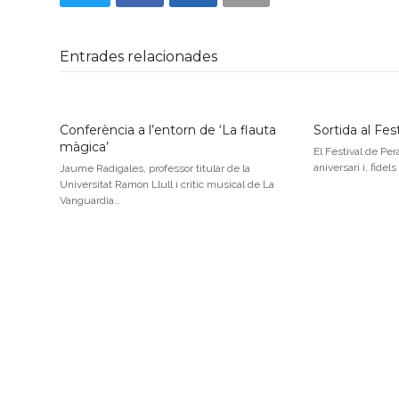
Entrades relacionades
Conferència a l’entorn de ‘La flauta
Sortida al Fes
màgica’
El Festival de Pe
aniversari i, fidels
Jaume Radigales, professor titular de la
Universitat Ramon Llull i crític musical de La
Vanguardia…