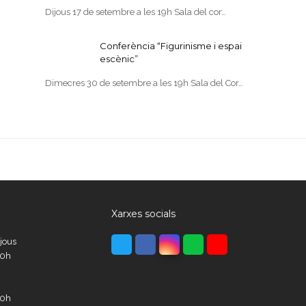
Dijous 17 de setembre a les 19h Sala del cor…
Conferència “Figurinisme i espai
escènic”
Dimecres 30 de setembre a les 19h Sala del Cor…
Xarxes socials
Twitter
Facebook
Instagram
Whatsapp
Youtube
ijous
00h
00h