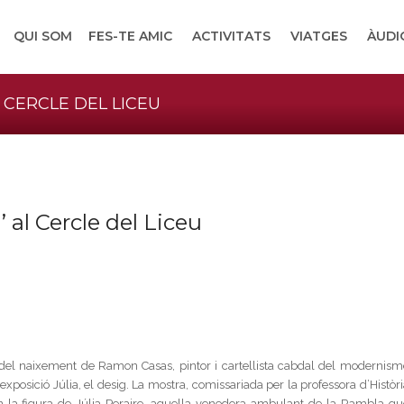
QUI SOM
FES-TE AMIC
ACTIVITATS
VIATGES
ÀUDI
AL CERCLE DEL LICEU
g’ al Cercle del Liceu
del naixement de Ramon Casas, pintor i cartellista cabdal del modernism
exposició Júlia, el desig. La mostra, comissariada per la professora d’Històr
a en la figura de Júlia Peraire, aquella venedora ambulant de la Rambla qu