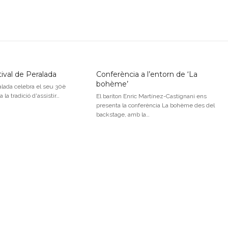
tival de Peralada
Conferència a l’entorn de ‘La
bohème’
ralada celebra el seu 30è
 a la tradició d'assistir…
El baríton Enric Martínez-Castignani ens
presenta la conferència La bohème des del
backstage, amb la…