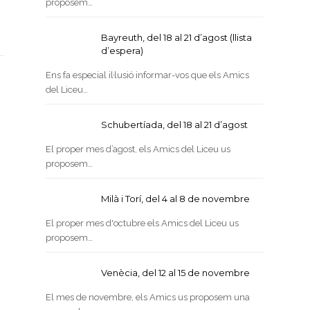
proposem…
Bayreuth, del 18 al 21 d’agost (llista
d’espera)
Ens fa especial il·lusió informar-vos que els Amics
del Liceu…
Schubertíada, del 18 al 21 d’agost
El proper mes d’agost, els Amics del Liceu us
proposem…
Milà i Torí, del 4 al 8 de novembre
El proper mes d'octubre els Amics del Liceu us
proposem…
Venècia, del 12 al 15 de novembre
El mes de novembre, els Amics us proposem una