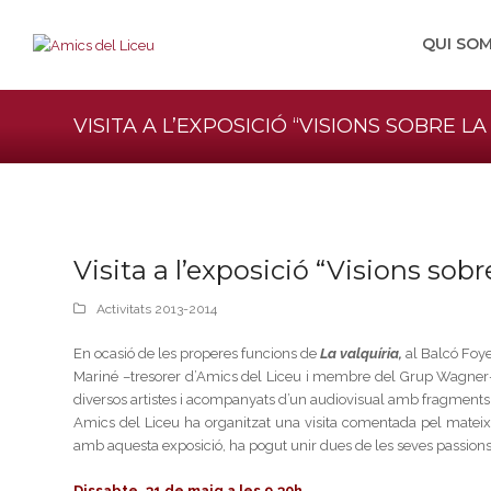
QUI SO
VISITA A L’EXPOSICIÓ “VISIONS SOBRE LA
Visita a l’exposició “Visions sobr
Activitats 2013-2014
En ocasió de les properes funcions de
La valquíria
,
al Balcó Foyer
Mariné –tresorer d’Amics del Liceu i membre del Grup Wagner– 
diversos artistes i acompanyats d’un audiovisual amb fragments 
Amics del Liceu ha organitzat una visita comentada pel mateix 
amb aquesta exposició, ha pogut unir dues de les seves passions, l
Dissabte, 31 de maig a les 9.30h