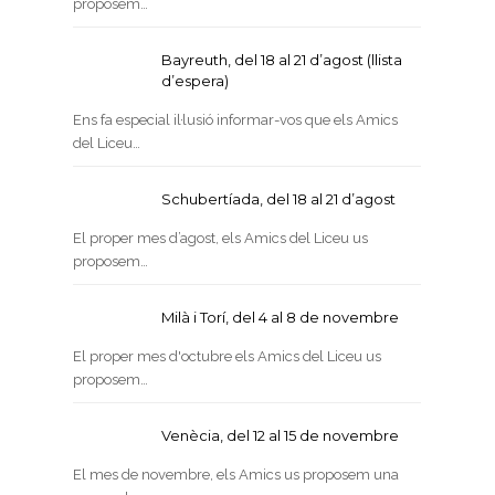
proposem…
Bayreuth, del 18 al 21 d’agost (llista
d’espera)
Ens fa especial il·lusió informar-vos que els Amics
del Liceu…
Schubertíada, del 18 al 21 d’agost
El proper mes d’agost, els Amics del Liceu us
proposem…
Milà i Torí, del 4 al 8 de novembre
El proper mes d'octubre els Amics del Liceu us
proposem…
Venècia, del 12 al 15 de novembre
El mes de novembre, els Amics us proposem una