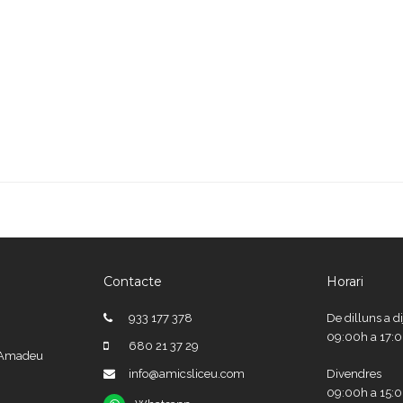
Contacte
Horari
933 177 378
De dilluns a d
09:00h a 17:
680 21 37 29
e Amadeu
info@amicsliceu.com
Divendres
09:00h a 15: