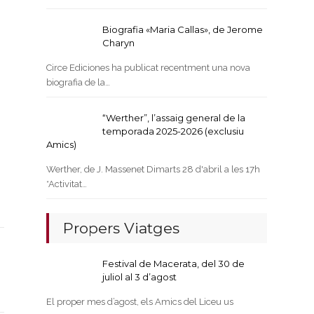
Biografia «Maria Callas», de Jerome
Charyn
Circe Ediciones ha publicat recentment una nova
biografia de la…
“Werther”, l’assaig general de la
temporada 2025-2026 (exclusiu
Amics)
Werther, de J. Massenet Dimarts 28 d'abril a les 17h
*Activitat…
Propers Viatges
Festival de Macerata, del 30 de
juliol al 3 d’agost
El proper mes d’agost, els Amics del Liceu us