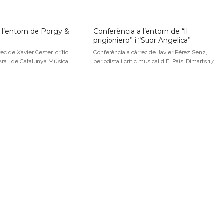
 l’entorn de Porgy &
Conferència a l’entorn de “Il
prigioniero” i “Suor Angelica”
ec de Xavier Cester, crític
Conferència a càrrec de Javier Pérez Senz,
 Ara i de Catalunya Música.…
periodista i crític musical d'El País. Dimarts 17…