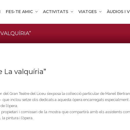
M
FES-TE AMIC
ACTIVITATS
VIATGES
ÀUDIOS I 
 VALQUÍRIA”
e La valquíria”
 del Gran Teatre del Liceu s’exposa la col·lecció particular de Manel Bertran
que inclou setze olis dedicats a aquesta òpera encarregats especialment 
de l’òpera.
propietari i comissari de la mostra que compartirà amb els assistents com
a pintura i l’òpera.