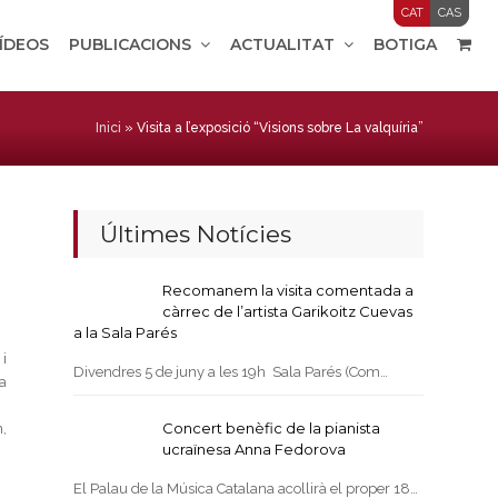
CAT
CAS
VÍDEOS
PUBLICACIONS
ACTUALITAT
BOTIGA
Inici
»
Visita a l’exposició “Visions sobre La valquíria”
Últimes Notícies
Recomanem la visita comentada a
càrrec de l’artista Garikoitz Cuevas
a la Sala Parés
 i
Divendres 5 de juny a les 19h Sala Parés (Com…
a
Concert benèfic de la pianista
,
ucraïnesa Anna Fedorova
El Palau de la Música Catalana acollirà el proper 18…