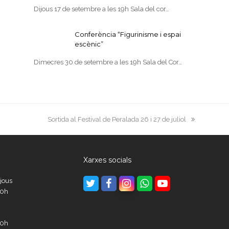
Dijous 17 de setembre a les 19h Sala del cor…
Conferència “Figurinisme i espai
escènic”
Dimecres 30 de setembre a les 19h Sala del Cor…
next
Sortida al Festival de Peralada 26 i 27 de juliol
post:
Xarxes socials
ijous
Twitter
Facebook
Instagram
Whatsapp
Youtube
00h
00h