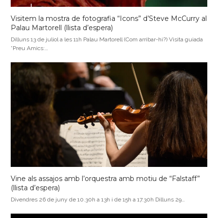
Visitem la mostra de fotografia “Icons” d’Steve McCurry al
Palau Martorell (llista d’espera)
Dilluns 13 de juliol a les 11h Palau Martorell (Com arribar-hi?) Visita guiada
*Preu Amics:…
Vine als assajos amb l’orquestra amb motiu de “Falstaff”
(llista d’espera)
Divendres 26 de juny de 10.30h a 13h i de 15h a 17.30h Dilluns 29…