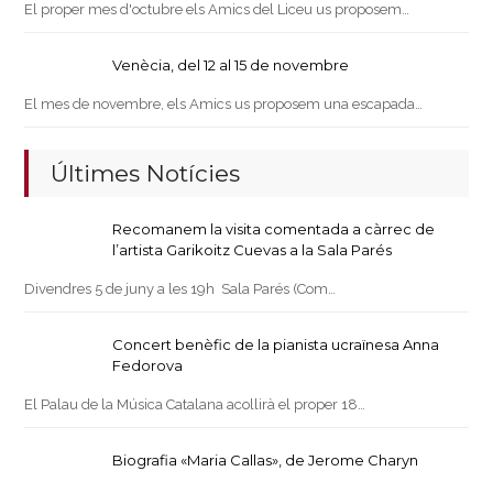
El proper mes d'octubre els Amics del Liceu us proposem…
Venècia, del 12 al 15 de novembre
El mes de novembre, els Amics us proposem una escapada…
Últimes Notícies
Recomanem la visita comentada a càrrec de
l’artista Garikoitz Cuevas a la Sala Parés
Divendres 5 de juny a les 19h Sala Parés (Com…
Concert benèfic de la pianista ucraïnesa Anna
Fedorova
El Palau de la Música Catalana acollirà el proper 18…
Biografia «Maria Callas», de Jerome Charyn