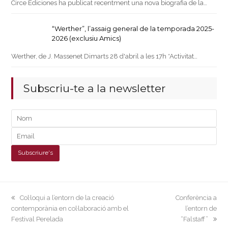
Circe Ediciones ha publicat recentment una nova biografia de la…
“Werther”, l’assaig general de la temporada 2025-
2026 (exclusiu Amics)
Werther, de J. Massenet Dimarts 28 d'abril a les 17h *Activitat…
Subscriu-te a la newsletter
previous
next
Col·loqui a l’entorn de la creació
Conferència a
post:
post:
contemporània en col·laboració amb el
l’entorn de
Festival Perelada
“Falstaff”