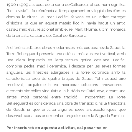
1900 i 1909 als peus de la serra de Collserola, el seu nom significa
“bella vista”, i fa referència a l’emplaçament privilegiat des d’on es
domina la ciutat i el mar. L’edifici s’aixeca en un indret carregat
d’història, ja que en aquest mateix lloc hi havia hagut un antic
castell medieval relacionat amb el rei Martí l’Humà, últim monarca
de la dinastia catalana del Casal de Barcelona.
A diferència d’altres obres modernistes més exuberants de Gaudí, la
Torre Bellesguard presenta una estètica més austera i vertical, amb
una clara inspiració en l’arquitectura gòtica catalana. L’edifici
combina pedra, maó i ceràmica, i destaca per les seves formes
angulars, les finestres allargades i la torre coronada amb la
característica creu de quatre braços de Gaudí. Tot i aquest aire
medieval, l’arquitecte hi va incorporar solucions innovadores i
elements simbòlics vinculats a la història de Catalunya, creant una
síntesi molt personal entre tradició i modernitat. La Torre
Bellesguard és considerada una obra de transició dins la trajectòria
de Gaudí, ja que anticipa algunes idees arquitectòniques que
desenvoluparia posteriorment en projectes com la Sagrada Família.
Per inscriure’s en aquesta activitat, cal posar-se en