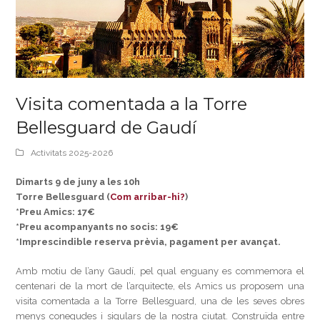
Visita comentada a la Torre
Bellesguard de Gaudí
Activitats 2025-2026
Dimarts 9 de juny a les 10h
Torre Bellesguard (
Com arribar-hi?
)
*Preu Amics: 17€
*Preu acompanyants no socis: 19€
*Imprescindible reserva prèvia, pagament per avançat.
Amb motiu de l’any Gaudí, pel qual enguany es commemora el
centenari de la mort de l’arquitecte, els Amics us proposem una
visita comentada a la Torre Bellesguard, una de les seves obres
menys conegudes i sigulars de la nostra ciutat. Construïda entre