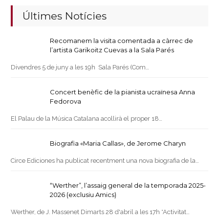
Últimes Notícies
Recomanem la visita comentada a càrrec de
l’artista Garikoitz Cuevas a la Sala Parés
Divendres 5 de juny a les 19h Sala Parés (Com…
Concert benèfic de la pianista ucraïnesa Anna
Fedorova
El Palau de la Música Catalana acollirà el proper 18…
Biografia «Maria Callas», de Jerome Charyn
Circe Ediciones ha publicat recentment una nova biografia de la…
“Werther”, l’assaig general de la temporada 2025-
2026 (exclusiu Amics)
Werther, de J. Massenet Dimarts 28 d'abril a les 17h *Activitat…