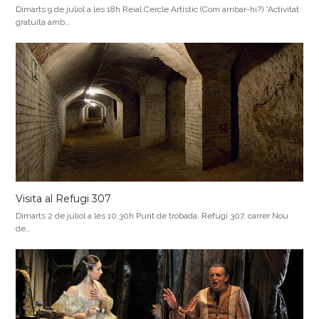
Dimarts 9 de juliol a les 18h Reial Cercle Artístic (Com arribar-hi?) *Activitat
gratuïta amb…
Visita al Refugi 307
Dimarts 2 de juliol a les 10.30h Punt de trobada: Refugi 307, carrer Nou
de…