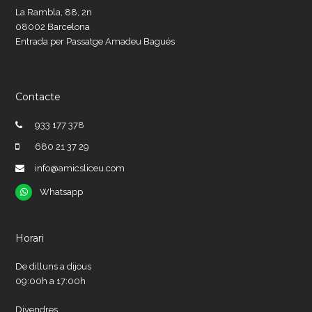
La Rambla, 88, 2n
08002 Barcelona
Entrada per Passatge Amadeu Bagués
Contacte
933 177 378
680 21 37 29
info@amicsliceu.com
Whatsapp
Whatsapp
Horari
De dilluns a dijous
09:00h a 17:00h
Divendres