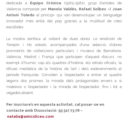
dedicada a
Equipo Crónica
(1965-1981), grup d’artistes de
València composat per
Manolo Valdés, Rafael Solbes –i Joan
Antoni Toledo
al principi- qui van desenvolupar un llenguatge
innovador més enllà del pop gràcies a la multitud de cites
escollides.
La mostra s’enfoca al voltant de dues obres:
La rendición de
Torrejón
i
Ha votado,
acompanyades d’una selecció d’obres
provinents de col·leccions particulars i museus de Barcelona,
València, Madrid i França que participen d’aquest discurs, no
exempt d’humor, cap als quadres d’història, els retrats oficials, la
difusió mediàtica de la història de l’art i dels esdeveniments al
període franquista. Conviden a l’espectador a entrar al quadre
segons dos prismes: la mirada dels protagonistes envers a si
mateixos o l’espectador i la mirada de l’espectador, fins i tot a
vegades absent.
Per inscriure’s en aquesta activitat, cal posar-se en
contacte amb l’Associació: 93 317 73 78 –
natalia@amicsliceu.com