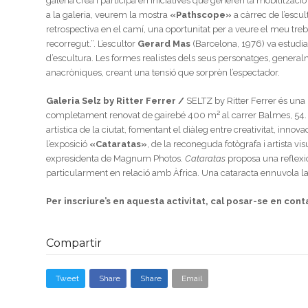
galeria crea i participa en iniciatives que generen la mobilització s
a la galeria, veurem la mostra
«Pathscope»
a càrrec de l’escu
retrospectiva en el camí, una oportunitat per a veure el meu treb
recorregut.”. L’escultor
Gerard Mas
(Barcelona, 1976) va estudiar
d’escultura. Les formes realistes dels seus personatges, general
anacròniques, creant una tensió que sorprèn l’espectador.
Galeria Selz by Ritter Ferrer /
SELTZ by Ritter Ferrer és una 
completament renovat de gairebé 400 m² al carrer Balmes, 54. El
artística de la ciutat, fomentant el diàleg entre creativitat, innov
l’exposició
«Cataratas»
, de la reconeguda fotògrafa i artista vi
expresidenta de Magnum Photos.
Cataratas
proposa una reflexi
particularment en relació amb Àfrica. Una cataracta ennuvola la v
Per inscriure’s en aquesta activitat, cal posar-se en cont
Compartir
Tweet
Share
Share
Email