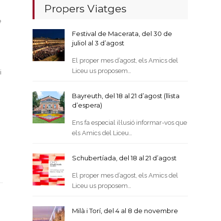
a
Propers Viatges
e
Festival de Macerata, del 30 de
juliol al 3 d’agost
El proper mes d’agost, els Amics del
Liceu us proposem…
i
Bayreuth, del 18 al 21 d’agost (llista
d’espera)
Ens fa especial il·lusió informar-vos que
els Amics del Liceu…
Schubertíada, del 18 al 21 d’agost
El proper mes d’agost, els Amics del
Liceu us proposem…
Milà i Torí, del 4 al 8 de novembre