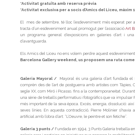
*Activitat gratuïta amb reserva prèvia
*Activitat exclusiva per a socis d’Amics del Liceu, màxim
El mes de setembre, té lloc l’esdeveniment més esperat per a le
tracta d’un esdeveniment anual promogut per l’associació
Art B
un programa general d’exposicions en galeries d’art i una p
d’avantguarda.
Els Amics del Liceu no ens volem perdre aquest esdeveniment ú
Barcelona Gallery weekend, us proposem una ruta coment
Galeria Mayoral /
Mayoral és una galeria d’art fundada el
comprèn des de l’art de postguerra amb artistes com Tàpies, Chi
segle XX, com Miró i Picasso, fins a la contemporaneitat. Duran
una sèrie de treballs performatius i fotogràfics que va impulsar 
més important de la seva època. Excés, energia, dissolució: així
seves línies. En aquesta contradicció, Pierre Molinier s’havia
artificial amb l’obra d’art: “L’Oeuvre, le peintre et son fetiche”.
Galeria 3 punts /
Fundada en 1994, 3 Punts Galeria treballa en 