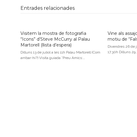
Entrades relacionades
Visitem la mostra de fotografia
Vine als assa
“Icons” d’Steve McCurry al Palau
motiu de “Falst
Martorell (llista d’espera)
Divendres 26 de j
17.30h Dilluns 29
Dilluns 13 de juliol a les 11h Palau Martorell (Com
arribar-hi?) Visita guiada *Preu Amics:…