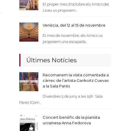
El proper mes d'octubre els Amics del
Liceu us proposem…
Venècia, del 12 al 15 de novembre
El mes de novembre, els Amics us
proposem una escapada…
Últimes Notícies
Recomanem la visita comentada a
càrrec de l’artista Garikoitz Cuevas
a la Sala Parés
Divendres 5 de juny a les 19h Sala
Parés (Com…
Concert benèfic de la pianista
ucraïnesa Anna Fedorova