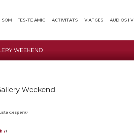
I SOM
FES-TE AMIC
ACTIVITATS
VIATGES
ÀUDIOS I 
LLERY WEEKEND
Gallery Weekend
ista d’espera)
hi?
)