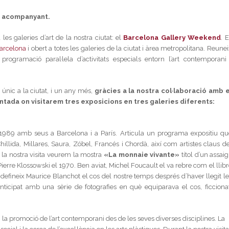
 1 acompanyant.
s galeries d’art de la nostra ciutat: el
Barcelona Gallery Weekend
. 
arcelona
i obert a totes les galeries de la ciutat i àrea metropolitana. Reune
rogramació paral·lela d’activitats especials entorn l’art contemporani 
nic a la ciutat, i un any més,
gràcies a la nostra col·laboració amb e
ada on visitarem tres exposicions en tres galeries diferents:
 1989 amb seus a Barcelona i a París. Articula un programa expositiu qu
llida, Millares, Saura, Zóbel, Francés i Chordà, així com artistes claus de
t la nostra visita veurem la mostra
«La monnaie vivante»
títol d’un assaig
Pierre Klossowski el 1970. Ben aviat, Michel Foucault el va rebre com el llib
 defineix Maurice Blanchot el cos del nostre temps després d’haver llegit le
 anticipat amb una sèrie de fotografies en què equiparava el cos, ficcionat
la promoció de l’art contemporani des de les seves diverses disciplines. La