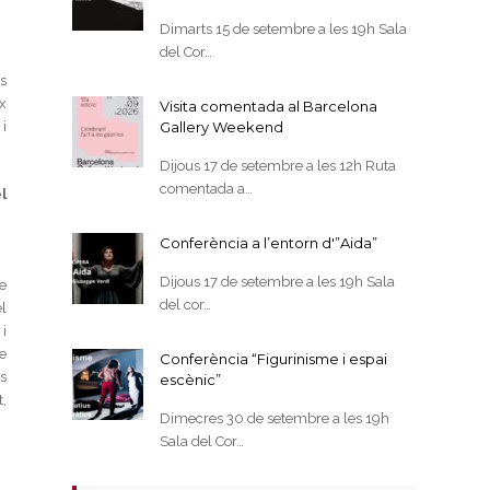
Dimarts 15 de setembre a les 19h Sala
del Cor…
Es
ix
Visita comentada al Barcelona
i
Gallery Weekend
Dijous 17 de setembre a les 12h Ruta
comentada a…
l
Conferència a l’entorn d'”Aida”
Dijous 17 de setembre a les 19h Sala
e
del cor…
l
 i
re
Conferència “Figurinisme i espai
s
escènic”
,
Dimecres 30 de setembre a les 19h
Sala del Cor…