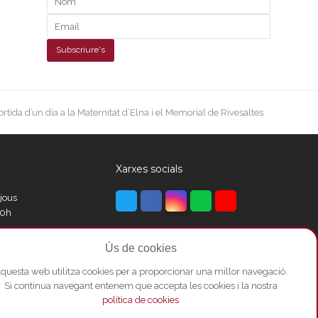
ext
ortida d’un dia a la Maternitat d’Elna i el Memorial de Rivesaltes
st:
Xarxes socials
Twitter
Facebook
Instagram
Whatsapp
Youtube
ijous
00h
Ús de cookies
00h
questa web utilitza cookies per a proporcionar una millor navegació.
Si continua navegant entenem que accepta les cookies i la nostra
política de cookies