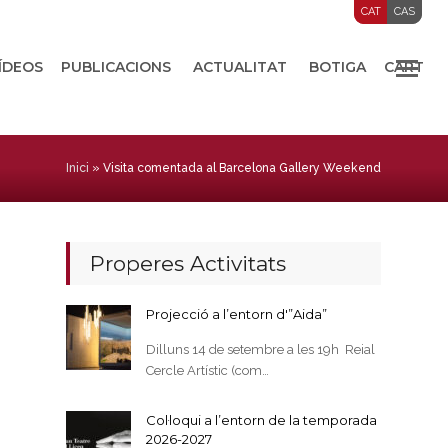
CAT
CAS
VÍDEOS
PUBLICACIONS
ACTUALITAT
BOTIGA
CART
Inici
»
Visita comentada al Barcelona Gallery Weekend
Properes Activitats
Projecció a l’entorn d'”Aida”
Dilluns 14 de setembre a les 19h Reial
Cercle Artístic (com…
Col·loqui a l’entorn de la temporada
2026-2027