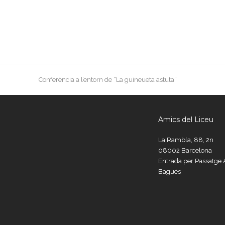
previous
Conferència a l’entorn de “La guineueta astuta”
post:
Amics del Liceu
La Rambla, 88, 2n
08002 Barcelona
Entrada per Passatg
Bagués