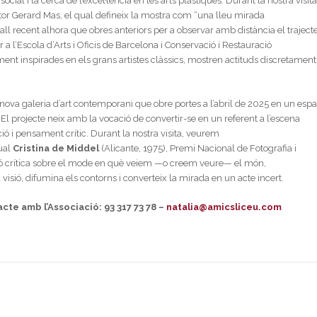
ocial i la cerca de l’excel·lència en les arts plàstiques. Durant la nostra visit
ltor Gerard Mas, el qual defineix la mostra com “una lleu mirada
all recent alhora que obres anteriors per a observar amb distància el traject
 a l’Escola d’Arts i Oficis de Barcelona i Conservació i Restauració
ment inspirades en els grans artistes clàssics, mostren actituds discretament
nova galeria d’art contemporani que obre portes a l’abril de 2025 en un espa
 projecte neix amb la vocació de convertir-se en un referent a l’escena
ació i pensament crític. Durant la nostra visita, veurem
sual
Cristina de Middel
(Alicante, 1975), Premi Nacional de Fotografia i
ó crítica sobre el mode en què veiem —o creem veure— el món,
isió, difumina els contorns i converteix la mirada en un acte incert.
acte amb l’Associació: 93 317 73 78 –
natalia@amicsliceu.com