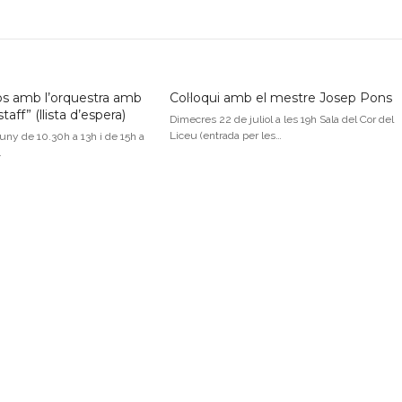
jos amb l’orquestra amb
Col·loqui amb el mestre Josep Pons
aff” (llista d’espera)
Dimecres 22 de juliol a les 19h Sala del Cor del
Liceu (entrada per les…
uny de 10.30h a 13h i de 15h a
…