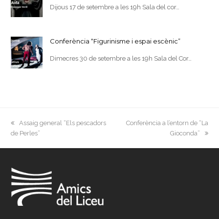
Dijous 17 de setembre a les 19h Sala del cor…
Conferència “Figurinisme i espai escènic”
Dimecres 30 de setembre a les 19h Sala del Cor…
previous
next
Assaig general “Els pescadors
Conferència a l’entorn de “La
post:
post:
de Perles”
Gioconda”