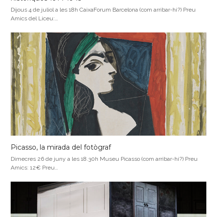
Dijous 4 de juliol a les 18h CaixaForum Barcelona (com arribar-hi?) Preu
Amics del Liceu:…
Picasso, la mirada del fotògraf
Dimecres 26 de juny a les 18.30h Museu Picasso (com arribar-hi?) Preu
Amics: 12€ Preu…