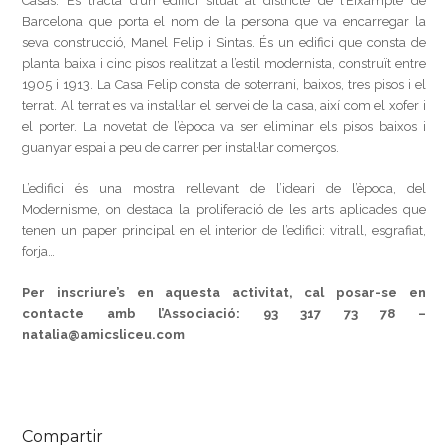
Casas. Es tracta d’un edifici situat al districte de l’Eixample de
Barcelona que porta el nom de la persona que va encarregar la
seva construcció, Manel Felip i Sintas. És un edifici que consta de
planta baixa i cinc pisos realitzat a l’estil modernista, construït entre
1905 i 1913. La Casa Felip consta de soterrani, baixos, tres pisos i el
terrat. Al terrat es va instal·lar el servei de la casa, així com el xofer i
el porter. La novetat de l’època va ser eliminar els pisos baixos i
guanyar espai a peu de carrer per instal·lar comerços.
L’edifici és una mostra rellevant de l’ideari de l’època, del
Modernisme, on destaca la proliferació de les arts aplicades que
tenen un paper principal en el interior de l’edifici: vitrall, esgrafiat,
forja…
Per inscriure’s en aquesta activitat, cal posar-se en
contacte amb l’Associació:
93 317 73 78 –
natalia@amicsliceu.com
Compartir