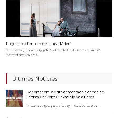
Projecció a l’entorn de “Luisa Miller”
Dilluns 8 de juliol a les 19.30h Reial Cercle Artístic (com arribar-hi?)
*Activitat gratuïta amb…
Últimes Notícies
Recomanem la visita comentada a càrrec de
l’artista Garikoitz Cuevas a la Sala Parés
Divendres 5 de juny a les 19h Sala Parés (Com…