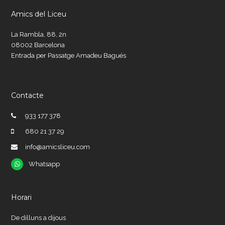
Amics del Liceu
La Rambla, 88, 2n
08002 Barcelona
Entrada per Passatge Amadeu Bagués
Contacte
933 177 378
680 21 37 29
info@amicsliceu.com
Whatsapp
Whatsapp
Horari
De dilluns a dijous