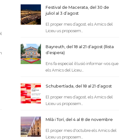
Festival de Macerata, del 30 de
juliol al 3 d’agost
El proper mes d’agost, els Amics del
Liceu us proposem…
el
Bayreuth, del 18 al 21 d’agost (llista
d’espera)
n
Ens fa especial il·lusió informar-vos que
els Amics del Liceu…
Schubertíada, del 18 al 21 d’agost
El proper mes d’agost, els Amics del
Liceu us proposem…
Milà i Torí, del 4 al 8 de novembre
El proper mes d'octubre els Amics del
Liceu us proposem…