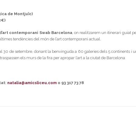
gica de Montjuïc)
2€)
a d’art contemporani Swab Barcelona
, on realitzarem un itinerari guiat p
últimes tendències del món de l’art contemporani actual.
l 30 de setembre, donant la benvinguda a 60 galeries dels 5 continents i u
aspassen els murs de la fira per apropar l’art a la ciutat de Barcelona
tat:
natalia@amicsliceu.com
o 93 317 73 78