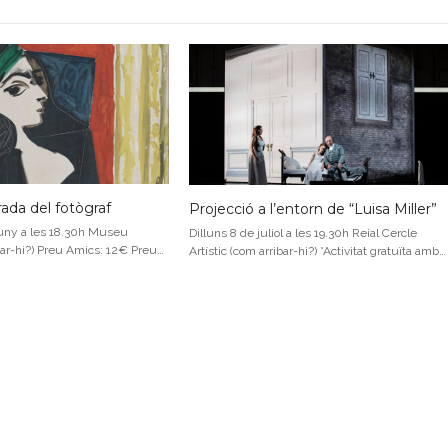
rada del fotògraf
Projecció a l’entorn de “Luisa Miller”
uny a les 18.30h Museu
Dilluns 8 de juliol a les 19.30h Reial Cercle
bar-hi?) Preu Amics: 12€ Preu…
Artístic (com arribar-hi?) *Activitat gratuïta amb…