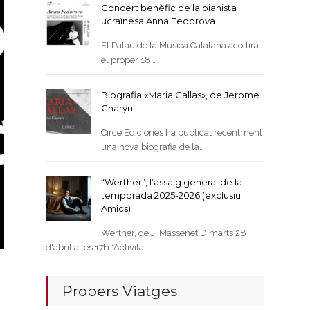
Concert benèfic de la pianista
ucraïnesa Anna Fedorova
El Palau de la Música Catalana acollirà
el proper 18…
Biografia «Maria Callas», de Jerome
Charyn
Circe Ediciones ha publicat recentment
una nova biografia de la…
“Werther”, l’assaig general de la
temporada 2025-2026 (exclusiu
Amics)
Werther, de J. Massenet Dimarts 28
d'abril a les 17h *Activitat…
Propers Viatges