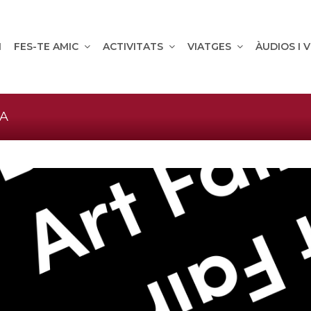
M
FES-TE AMIC
ACTIVITATS
VIATGES
ÀUDIOS I 
NA