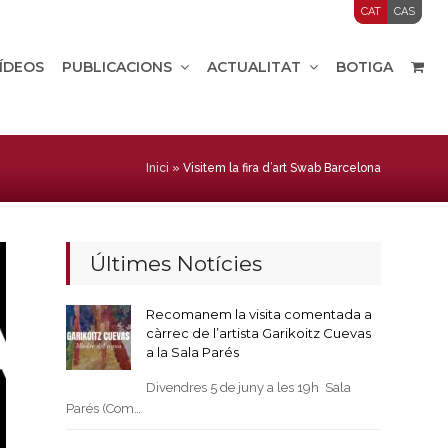
CAT
CAS
VÍDEOS
PUBLICACIONS
ACTUALITAT
BOTIGA
Inici
»
Visitem la fira d’art Swab Barcelona
Últimes Notícies
Recomanem la visita comentada a
càrrec de l’artista Garikoitz Cuevas
a la Sala Parés
Divendres 5 de juny a les 19h Sala
Parés (Com…