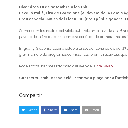
Divendres 28 de setembre a les 16h
Pavelló Italià, Fira de Barcelona (Al davant de la Font Mà
Preu especial Amics del Liceu: 8€ (Preu públic general 1
Comencem les nostres activitats culturals amb la visita a la
fir
pavelló de la fira que ens permetrà conèixer de primera mà les 
Enguany, Swab Barcelona celebra la seva onzena edició del 27 a
gran número de programes comissariats, premis i activitats que tr
Podeu consultar més informació al web de la
fira Swab
Contacteu amb l’Associació i reserveu plaça per a l’activi
Compartir
Tweet
Share
Share
Email