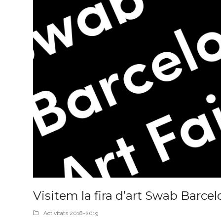
Visitem la fira d’art Swab Barce
Activitats 2018-2019