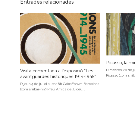
Entrades relacionades
Picasso, la mi
Dimecres 26 de j
Visita comentada a l’exposició “Les
Picasso (com arri
avantguardes històriques 1914-1945”
Dijous 4 de juliol a les 18h CaixaForum Barcelona
(com arribar-hi?) Preu Amics del Liceu:…