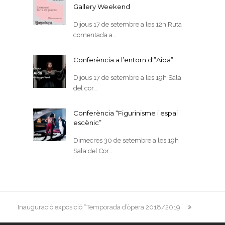
Gallery Weekend
Dijous 17 de setembre a les 12h Ruta
comentada a…
Conferència a l’entorn d'”Aida”
Dijous 17 de setembre a les 19h Sala
del cor…
Conferència “Figurinisme i espai
escènic”
Dimecres 30 de setembre a les 19h
Sala del Cor…
next
Inauguració exposició “Temporada d’òpera 2018/2019”
post: