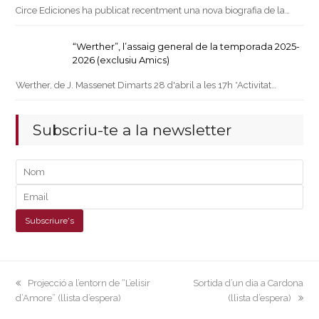
Circe Ediciones ha publicat recentment una nova biografia de la…
“Werther”, l’assaig general de la temporada 2025-
2026 (exclusiu Amics)
Werther, de J. Massenet Dimarts 28 d'abril a les 17h *Activitat…
Subscriu-te a la newsletter
previous
next
Projecció a l’entorn de “L’elisir
Sortida d’un dia a Cardona
post:
post:
d’Amore” (llista d’espera)
(llista d’espera)