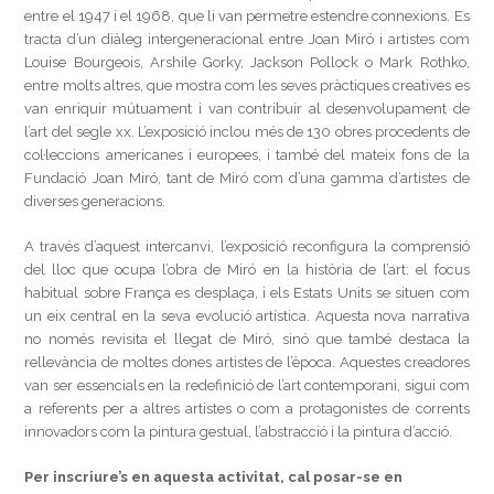
entre el 1947 i el 1968, que li van permetre estendre connexions. Es
tracta d’un diàleg intergeneracional entre Joan Miró i artistes com
Louise Bourgeois, Arshile Gorky, Jackson Pollock o Mark Rothko,
entre molts altres, que mostra com les seves pràctiques creatives es
van enriquir mútuament i van contribuir al desenvolupament de
l’art del segle xx. L’exposició inclou més de 130 obres procedents de
col·leccions americanes i europees, i també del mateix fons de la
Fundació Joan Miró, tant de Miró com d’una gamma d’artistes de
diverses generacions.
A través d’aquest intercanvi, l’exposició reconfigura la comprensió
del lloc que ocupa l’obra de Miró en la història de l’art: el focus
habitual sobre França es desplaça, i els Estats Units se situen com
un eix central en la seva evolució artística. Aquesta nova narrativa
no només revisita el llegat de Miró, sinó que també destaca la
rellevància de moltes dones artistes de l’època. Aquestes creadores
van ser essencials en la redefinició de l’art contemporani, sigui com
a referents per a altres artistes o com a protagonistes de corrents
innovadors com la pintura gestual, l’abstracció i la pintura d’acció.
Per inscriure’s en aquesta activitat, cal posar-se en