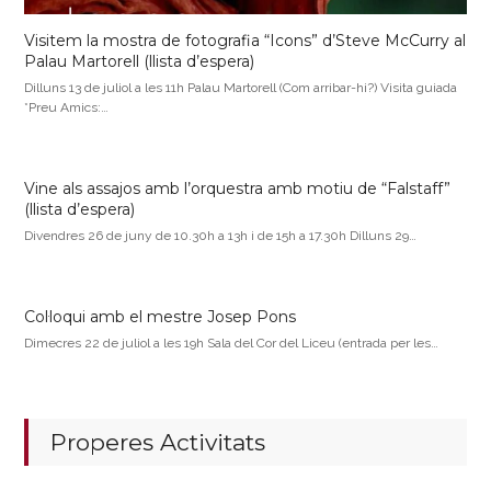
Visitem la mostra de fotografia “Icons” d’Steve McCurry al
Palau Martorell (llista d’espera)
Dilluns 13 de juliol a les 11h Palau Martorell (Com arribar-hi?) Visita guiada
*Preu Amics:…
Vine als assajos amb l’orquestra amb motiu de “Falstaff”
(llista d’espera)
Divendres 26 de juny de 10.30h a 13h i de 15h a 17.30h Dilluns 29…
Col·loqui amb el mestre Josep Pons
Dimecres 22 de juliol a les 19h Sala del Cor del Liceu (entrada per les…
Properes Activitats