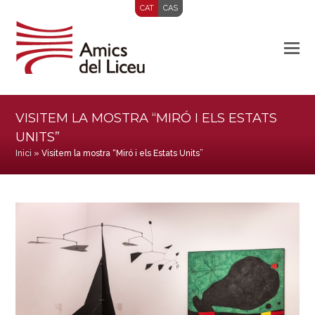
CAT
CAS
VISITEM LA MOSTRA “MIRÓ I ELS ESTATS
UNITS”
Inici
»
Visitem la mostra “Miró i els Estats Units”