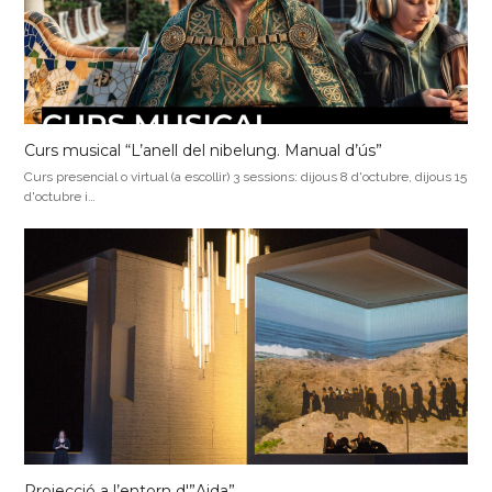
Curs musical “L’anell del nibelung. Manual d’ús”
Curs presencial o virtual (a escollir) 3 sessions: dijous 8 d'octubre, dijous 15
d'octubre i…
Projecció a l’entorn d'”Aida”