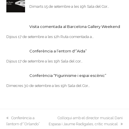
Dimarts 15 de setembre a les 19h Sala del Cor…
Visita comentada al Barcelona Gallery Weekend
Dijous 17 de setembre a les 12h Ruta comentada a…
Conferència a l’entorn d'”Aida”
Dijous 17 de setembre a les 19h Sala del cor…
Conferència “Figurinisme i espai escènic”
Dimecres 30 de setembre a les 19h Sala del Cor…
previous
next
Conferència a
Col·loqui amb el director musical Dani
post:
post:
l’entorn d'”Orlando”
Espasa i Jaume Radigales, crític musical