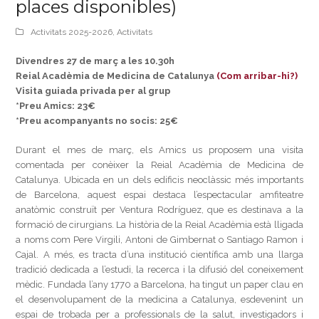
places disponibles)
Activitats 2025-2026
,
Activitats
Divendres 27 de març a les 10.30h
Reial Acadèmia de Medicina de Catalunya
(Com arribar-hi?)
Visita guiada privada per al grup
*Preu Amics: 23€
*Preu acompanyants no socis: 25€
Durant el mes de març, els Amics us proposem una visita
comentada per conèixer la Reial Acadèmia de Medicina de
Catalunya. Ubicada en un dels edificis neoclàssic més importants
de Barcelona, aquest espai destaca l’espectacular amfiteatre
anatòmic construït per Ventura Rodríguez, que es destinava a la
formació de cirurgians. La història de la Reial Acadèmia està lligada
a noms com Pere Virgili, Antoni de Gimbernat o Santiago Ramon i
Cajal. A més, es tracta d’una institució científica amb una llarga
tradició dedicada a l’estudi, la recerca i la difusió del coneixement
mèdic. Fundada l’any 1770 a Barcelona, ha tingut un paper clau en
el desenvolupament de la medicina a Catalunya, esdevenint un
espai de trobada per a professionals de la salut, investigadors i