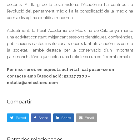
docents. Al llarg de la seva història, l’Acadèmia ha contribuït a
l’evolució del pensament mèdic i a la consolidació de la medicina
com a disciplina científica moderna.
Actualment, la Reial Acadèmia de Medicina de Catalunya manté
una activitat constant mitjançant sessions científiques, conferències,
publicacions i actes institucionals oberts tant als acadèmics com a
la societat. També destaca per la conservació d’un important
patrimoni històric, que inclou una biblioteca i un edifici emblemàtic.
Per inscriure’s en aquesta activitat, cal posar-se en
contacte amb l’Associació: 93 317 73 78 –
natalia@amicsliceu.com
Compartir
Tweet
Share
Share
Email
Entrades relacionades