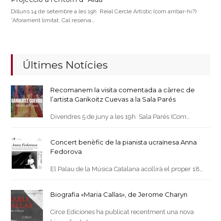
Dilluns 14 de setembre a les 19h Reial Cercle Artístic (com arribar-hi?)
*Aforament limitat. Cal reserva…
Últimes Notícies
Recomanem la visita comentada a càrrec de
l’artista Garikoitz Cuevas a la Sala Parés
Divendres 5 de juny a les 19h Sala Parés (Com…
Concert benèfic de la pianista ucraïnesa Anna
Fedorova
El Palau de la Música Catalana acollirà el proper 18…
Biografia «Maria Callas», de Jerome Charyn
Circe Ediciones ha publicat recentment una nova