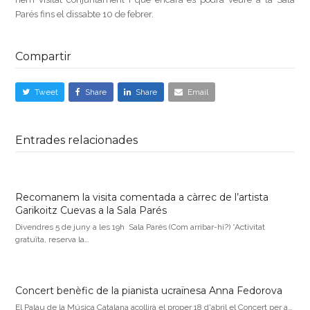
Parés fins el dissabte 10 de febrer.
Compartir
Tweet
Share
Share
Email
Entrades relacionades
Recomanem la visita comentada a càrrec de l’artista
Garikoitz Cuevas a la Sala Parés
Divendres 5 de juny a les 19h Sala Parés (Com arribar-hi?) *Activitat
gratuïta, reserva la…
Concert benèfic de la pianista ucraïnesa Anna Fedorova
El Palau de la Música Catalana acollirà el proper 18 d'abril el Concert per a…