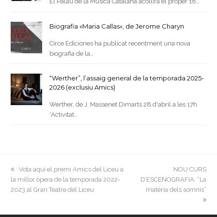
El Palau de la Música Catalana acollirà el proper 18…
Biografia «Maria Callas», de Jerome Charyn
Circe Ediciones ha publicat recentment una nova
biografia de la…
“Werther”, l’assaig general de la temporada 2025-
2026 (exclusiu Amics)
Werther, de J. Massenet Dimarts 28 d'abril a les 17h
*Activitat…
previous
next
Vota aquí el premi Amics del Liceu a
NOU CURS
post:
post:
la millor òpera de la temporada 2022-
D’ESCENOGRAFIA: “La
2023 al Gran Teatre del Liceu
matèria dels somnis”