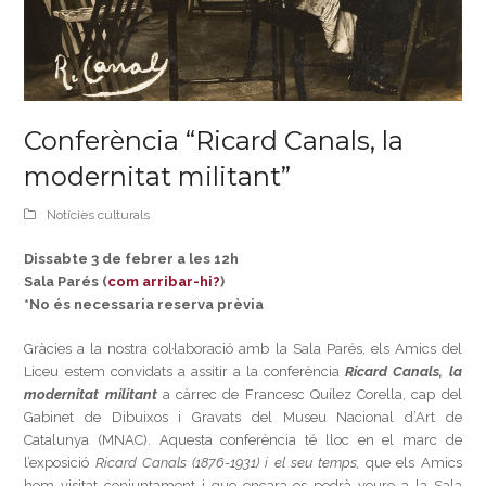
Conferència “Ricard Canals, la
modernitat militant”
Notícies culturals
Dissabte 3 de febrer a les 12h
Sala Parés (
com arribar-hi?
)
*No és necessaria reserva prèvia
Gràcies a la nostra col·laboració amb la Sala Parés, els Amics del
Liceu estem convidats a assitir a la conferència
Ricard Canals, la
modernitat militant
a càrrec de Francesc Quílez Corella, cap del
Gabinet de Dibuixos i Gravats del Museu Nacional d’Art de
Catalunya (MNAC). Aquesta conferència té lloc en el marc de
l’exposició
Ricard Canals (1876-1931) i el seu temps,
que els Amics
hem visitat conjuntament i que encara es podrà veure a la Sala