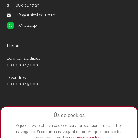
680 21 37 29
info@amicsliceu.com
Whatsapp
Whatsapp
Horari
De dilluns a dijous
09:00h a 17:00h
Divendres
09:00h a 15:00h
Xarxes socials
Ús de cookies
Twitter
Facebook
Instagram
Whatsapp
Youtube
Aquesta web utilitza cookies per a proporcionar una millor
navegació. Si continua navegant entenem que accepta les
cookies i la nostra
política de cookies