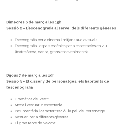
Dimecres 6 de març a les 19h
Sessió 2 – L’escenografia al servei dels diferents gèneres
Escenografia per a cinema i mitjans audiovisuals
Escenografia i espais escènics per a espectacles en viu
(teatre,òpera, dansa, grans esdeveniments)
Dijous 7 de març a les 19h
Sessió 3 – El disseny de personatges, els habitants de
l’escenografia
Gramàtica del vestit
Moda i vestuari d’espectacle
Indumentària i caracterització, la pell del personatge
Vestuari per a diferents gèneres
El gran repte de
Salome