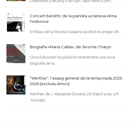
Divendres 5 de juny a les 19h Sala Parés (Com…
Concert benèfic de la pianista ucraïnesa Anna
Fedorova
El Palau de la Música Catalana acollirà el proper 18…
Biografia «Maria Callas», de Jerome Charyn
Circe Ediciones ha publicat recentment una nova
biografia de la…
“Werther”, l’assaig general de la temporada 2025-
2026 (exclusiu Amics)
Werther, de J. Massenet Dimarts 28 d'abril a les 17h
*Activitat…