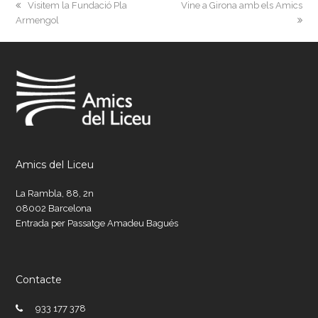
previous
next
Visitem la Fundació Pla
Vine a Girona amb els Amics
post:
post:
Armengol
Amics del Liceu
La Rambla, 88, 2n
08002 Barcelona
Entrada per Passatge Amadeu Bagués
Contacte
933 177 378