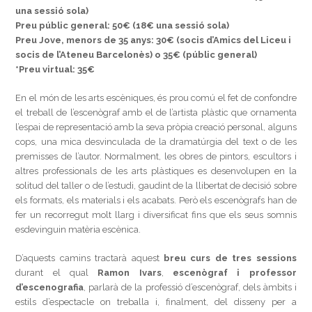
una sessió sola)
Preu públic general: 50€ (18€ una sessió sola)
Preu Jove, menors de 35 anys: 30€ (socis d’Amics del Liceu i
socis de l’Ateneu Barcelonès) o 35€ (públic general)
*Preu virtual: 35€
En el món de les arts escèniques, és prou comú el fet de confondre
el treball de l’escenògraf amb el de l’artista plàstic que ornamenta
l’espai de representació amb la seva pròpia creació personal, alguns
cops, una mica desvinculada de la dramatúrgia del text o de les
premisses de l’autor. Normalment, les obres de pintors, escultors i
altres professionals de les arts plàstiques es desenvolupen en la
solitud del taller o de l’estudi, gaudint de la llibertat de decisió sobre
els formats, els materials i els acabats. Però els escenògrafs han de
fer un recorregut molt llarg i diversificat fins que els seus somnis
esdevinguin matèria escènica.
D’aquests camins tractarà aquest
breu curs de tres sessions
durant el qual
Ramon Ivars
,
escenògraf i professor
d’escenografia
, parlarà de la professió d’escenògraf, dels àmbits i
estils d’espectacle on treballa i, finalment, del disseny per a