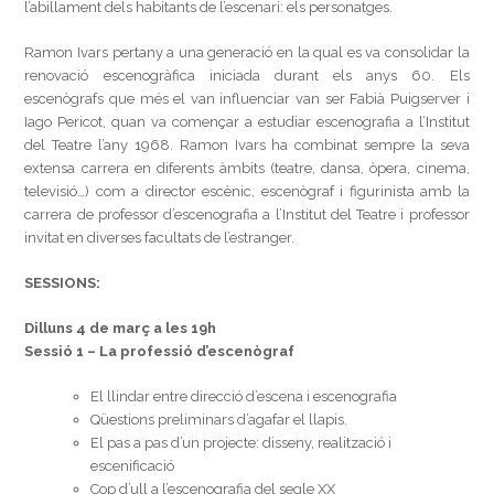
l’abillament dels habitants de l’escenari: els personatges.
Ramon Ivars pertany a una generació en la qual es va consolidar la
renovació escenogràfica iniciada durant els anys 60. Els
escenògrafs que més el van influenciar van ser Fabià Puigserver i
Iago Pericot, quan va començar a estudiar escenografia a l’Institut
del Teatre l’any 1968. Ramon Ivars ha combinat sempre la seva
extensa carrera en diferents àmbits (teatre, dansa, òpera, cinema,
televisió…) com a director escènic, escenògraf i figurinista amb la
carrera de professor d’escenografia a l’Institut del Teatre i professor
invitat en diverses facultats de l’estranger.
SESSIONS:
Dilluns 4 de març a les 19h
Sessió 1 – La professió d’escenògraf
El llindar entre direcció d’escena i escenografia
Qüestions preliminars d’agafar el llapis.
El pas a pas d’un projecte: disseny, realització i
escenificació
Cop d’ull a l’escenografia del segle XX