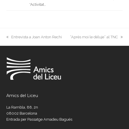
*Activitat…
previous
next
Entrevista a Joan Anton Rechi
“Après moi le déluje” al TNC
post:
post:
Amics del Liceu
La Rambla, 88, 2n
08002 Barcelona
Entrada per Passatge Amadeu Bagués