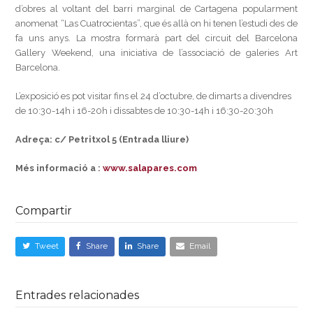
d’obres al voltant del barri marginal de Cartagena popularment
anomenat “Las Cuatrocientas”, que és allà on hi tenen l’estudi des de
fa uns anys. La mostra formarà part del circuit del Barcelona
Gallery Weekend, una iniciativa de l’associació de galeries Art
Barcelona.
L’exposició es pot visitar fins el 24 d’octubre, de dimarts a divendres
de 10:30-14h i 16-20h i dissabtes de 10:30-14h i 16:30-20:30h
Adreça: c/ Petritxol 5 (Entrada lliure)
Més informació a :
www.salapares.com
Compartir
Tweet
Share
Share
Email
Entrades relacionades