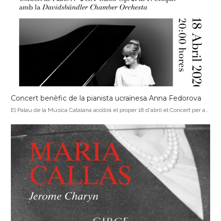
Concert benèfic de la pianista ucraïnesa Anna Fedorova
El Palau de la Música Catalana acollirà el proper 18 d'abril el Concert per a…