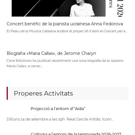
Concert benèfic de la pianista ucraïnesa Anna Fedorova
El Palau de la Música Catalana acollirà el proper 18 d'abril el Concert per a…
Biografia «Maria Callas», de Jerome Charyn
Circe Ediciones ha publicat recentment una nova biografia de la soprano
Maria Callas, a càrrec…
Properes Activitats
Projecció a l’entorn d'”Aida”
Dilluns 14 de setembre a les 19h Reial Cercle Artístic (com…
Col·loqui a l’entorn de la temporada 2026-2027