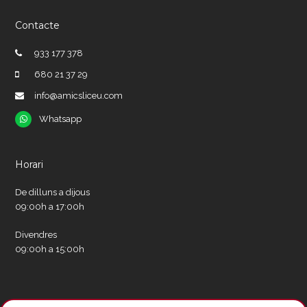
Contacte
933 177 378
680 21 37 29
info@amicsliceu.com
Whatsapp
Whatsapp
Horari
De dilluns a dijous
09:00h a 17:00h
Divendres
09:00h a 15:00h
Xarxes socials