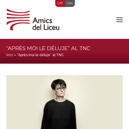
CAT
CAS
“APRÈS MOI LE DÉLUJE” AL TNC
Inici
»
“Après moi le déluje” al TNC