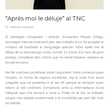
“Après moi le déluje” al TNC
Notícies culturals
El prestigiós compositor i director d’orquestra Miquel Ortega,
reconegut internacionalment pels seus treballs lírics, ha acceptat la
invitació de traslladar al llenguatge operístic l’obra
Après moi le
déluje
de la dramaturga Lluïsa Cunillé. Es tracta d’un text de gran
prestigi, considerat dels millors que ha donat l’escena catalana en
els darrers anys.
Per fer una breu pinzellada sobre l’argument, l’obra comença quan
Kinsaha, un home de negocis occidental, rep la visita d’un ancià
congolès que vol presentar-li el seu fill perquè se l’emporti quan
retorni al vell continent. D’imprevist, amb la intermediació d’una
intèrpret que s’ha tancant a viure a l’hotel on té lloc la trobada,
sorgirà una realitat condemnada a la invisibilitat per part del món
occidental.