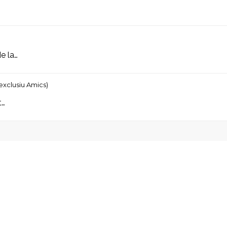
e la…
exclusiu Amics)
t…