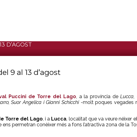
 13 D’AGOST
l 9 al 13 d’agost
ival Puccini de Torre del Lago
, a la província de
Lucca
,
barro, Suor Angelica i Gianni Schicchi
-molt poques vegades re
 de Torre del Lago
, i a
Lucca
, localitat que va veure néixer
e ens permetran conèixer més a fons l’atractiva zona de la To