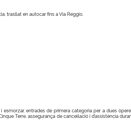
a, trasllat en autocar fins a Via Reggio.
t i esmorzar, entrades de primera categoria per a dues òperes, 
Cinque Terre, assegurança de cancel·lació i d’assistència dura