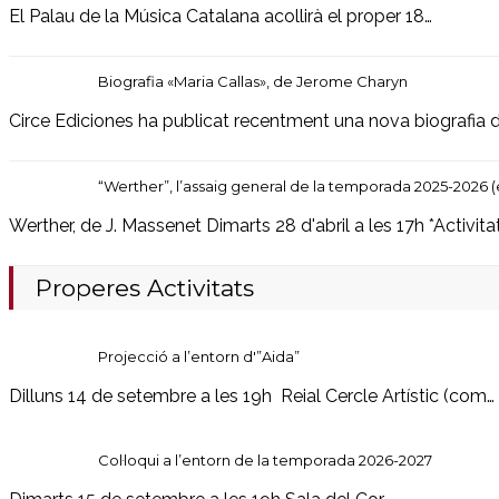
El Palau de la Música Catalana acollirà el proper 18…
Biografia «Maria Callas», de Jerome Charyn
Circe Ediciones ha publicat recentment una nova biografia d
“Werther”, l’assaig general de la temporada 2025-2026 (
Werther, de J. Massenet Dimarts 28 d'abril a les 17h *Activita
Properes Activitats
Projecció a l’entorn d'”Aida”
Dilluns 14 de setembre a les 19h Reial Cercle Artístic (com…
Col·loqui a l’entorn de la temporada 2026-2027