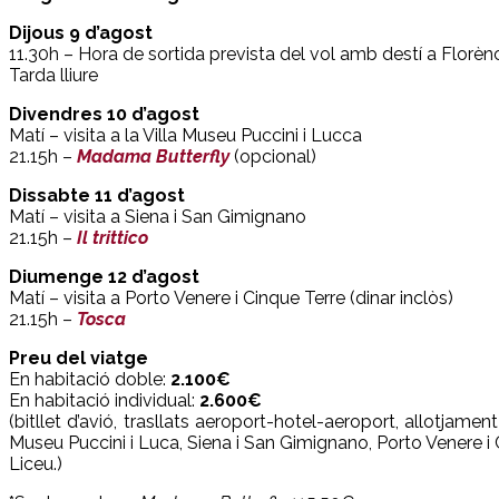
Dijous 9 d’agost
11.30h – Hora de sortida prevista del vol amb destí a Florènci
Tarda lliure
Divendres 10 d’agost
Matí – visita a la Villa Museu Puccini i Lucca
21.15h –
Madama Butterfly
(opcional)
Dissabte 11 d’agost
Matí – visita a Siena i San Gimignano
21.15h –
Il trittico
Diumenge 12 d’agost
Matí – visita a Porto Venere i Cinque Terre
(dinar inclòs)
21.15h –
Tosca
Preu del viatge
En habitació doble:
2.100€
En habitació individual:
2.600€
(bitllet d’avió, trasllats aeroport-hotel-aeroport, allotjamen
Museu Puccini i Luca, Siena i San Gimignano, Porto Venere i 
Liceu.)