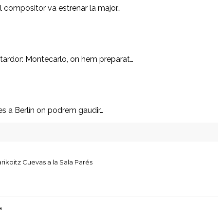
el compositor va estrenar la major…
 tardor: Montecarlo, on hem preparat…
ies a Berlín on podrem gaudir…
rikoitz Cuevas a la Sala Parés
a