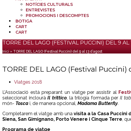
NOTÍCIES CULTURALS
ENTREVISTES
PROMOCIONS I DESCOMPTES
BOTIGA
CART
CART
Cistella
TORRE DEL LAGO (FESTIVAL PUCCINI) DEL 9 AL
Inici
»
TORRE DEL LAGO (Festival Puccini) del 9 al 13 d’agost
TORRE DEL LAGO (Festival Puccini) de
Viatges 2018
L’Associació està preparant un viatge per assistir al
Fest
seleccionat inclourà
Il trittico
, la trilogia formada per
Il ta
món-
Tosca
i, de manera opcional,
Madama Butterfly
.
Completarem el viatge amb una
visita a la Casa Puccini
Siena, San Gimignano, Porto Venere i Cinque Terre
, qu
Programa de viatge