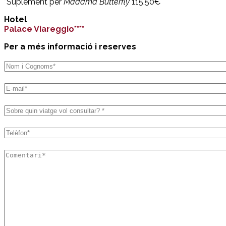
*Suplement per
Madama Butterfly
115,50€
Hotel
Palace Viareggio****
Per a més informació i reserves