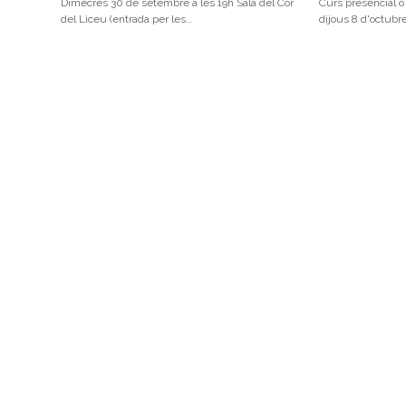
Dimecres 30 de setembre a les 19h Sala del Cor
Curs presencial o v
del Liceu (entrada per les…
dijous 8 d'octubre