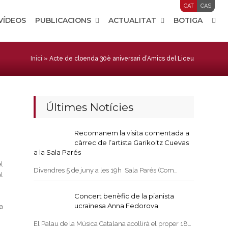
CAT
CAS
 VÍDEOS
PUBLICACIONS
ACTUALITAT
BOTIGA
Inici
»
Acte de cloenda 30è aniversari d’Amics del Liceu
Últimes Notícies
Recomanem la visita comentada a
càrrec de l’artista Garikoitz Cuevas
a la Sala Parés
l
Divendres 5 de juny a les 19h Sala Parés (Com…
l
Concert benèfic de la pianista
ucraïnesa Anna Fedorova
a
El Palau de la Música Catalana acollirà el proper 18…