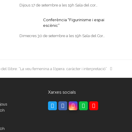
Dijous 17 de setembre a les 19h Sala del cor…
Conferència “Figurinisme i espai
escènic”
Dimecres 30 de setembre a les 19h Sala del Cor…
del llibre: “La veu femenina a l’òpera: caràcter i interpretació”
Xarxes socials
ijous
Twitter
Facebook
Instagram
Whatsapp
Youtube
00h
00h