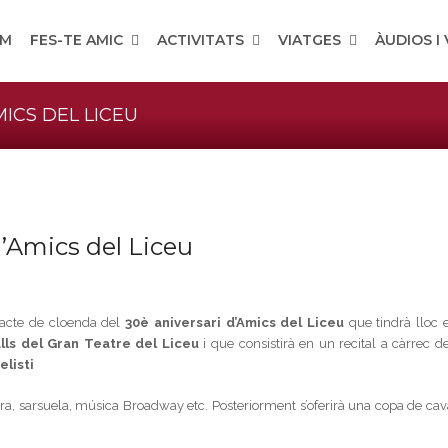
OM
FES-TE AMIC
ACTIVITATS
VIATGES
ÀUDIOS I
ICS DEL LICEU
d’Amics del Liceu
’acte de cloenda del
30è aniversari d’Amics del Liceu
que tindrà lloc e
alls del Gran Teatre del Liceu
i que consistirà en un recital a càrrec de
listi
era, sarsuela, música Broadway etc. Posteriorment s’oferirà una copa de cav