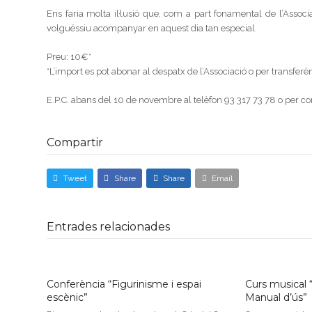
Ens faria molta il·lusió que, com a part fonamental de l’Assoc
volguéssiu acompanyar en aquest dia tan especial.
Preu: 10€*
*L’import es pot abonar al despatx de l’Associació o per transferè
E.P.C. abans del 10 de novembre al telèfon 93 317 73 78 o per co
Compartir
Tweet
Share
Share
Email
Entrades relacionades
Conferència “Figurinisme i espai
Curs musical “
escènic”
Manual d’ús”