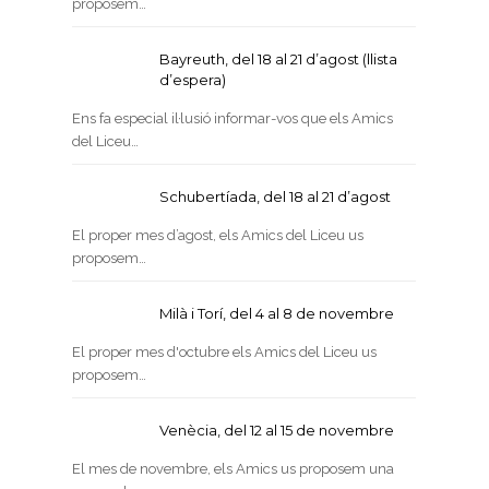
proposem…
Bayreuth, del 18 al 21 d’agost (llista
d’espera)
Ens fa especial il·lusió informar-vos que els Amics
del Liceu…
Schubertíada, del 18 al 21 d’agost
El proper mes d’agost, els Amics del Liceu us
proposem…
Milà i Torí, del 4 al 8 de novembre
El proper mes d'octubre els Amics del Liceu us
proposem…
Venècia, del 12 al 15 de novembre
El mes de novembre, els Amics us proposem una