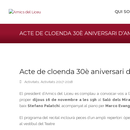
QUI S
ACTE DE CLOENDA 30È ANIVERSARI D’AM
Acte de cloenda 30è aniversari 
Activitats
,
Activitats 2017-2018
El president d’Amics del Liceu es complau a convocar-vos a l
proper
dijous 16 de novembre a les 19h
al
Saló dels Mir
baix
Stefano Palatchi
, acompanyat al piano per
Marco Evange
El programa del recital inclourà peces d’un ampli repertori: òp
al vestíbul del Teatre