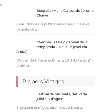
s
Biografia «Maria Callas», de Jerome
Charyn
Circe Ediciones ha publicat recentment una nova
biografia de la…
“Werther”, l’assaig general de la
temporada 2025-2026 (exclusiu
Amics)
Werther, de J. Massenet Dimarts 28 d'abril a les 17h
*Activitat…
Propers Viatges
Festival de Macerata, del 30 de
juliol al 3 d’agost
El proper mes d’agost, els Amics del Liceu us