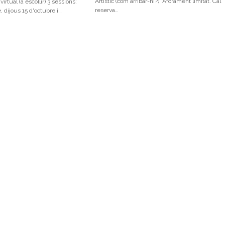
Artístic (com arribar-hi?) *Aforament limitat. Cal
irtual (a escollir) 3 sessions:
reserva…
, dijous 15 d'octubre i…