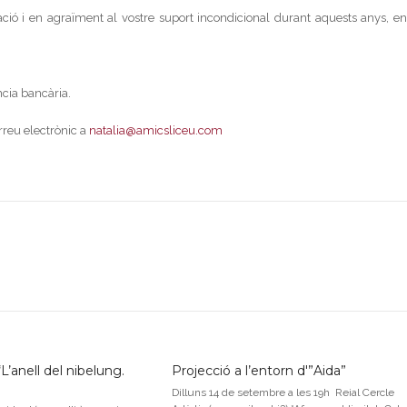
iació i en agraïment al vostre suport incondicional durant aquests anys, en
ncia bancària.
rreu electrònic a
natalia@amicsliceu.com
L’anell del nibelung.
Projecció a l’entorn d'”Aida”
Dilluns 14 de setembre a les 19h Reial Cercle