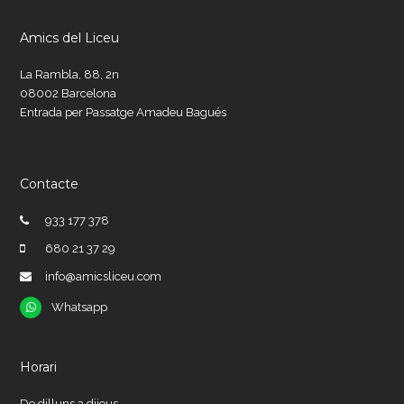
Amics del Liceu
La Rambla, 88, 2n
08002 Barcelona
Entrada per Passatge Amadeu Bagués
Contacte
933 177 378
680 21 37 29
info@amicsliceu.com
Whatsapp
Whatsapp
Horari
De dilluns a dijous