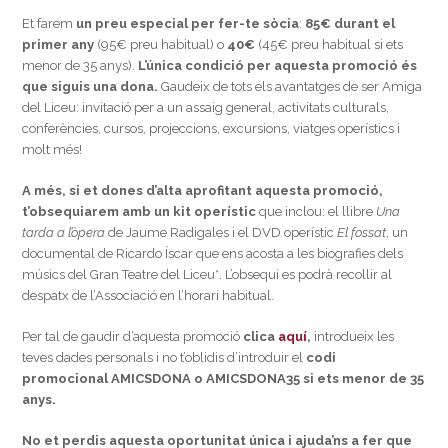
Et farem
un preu especial per fer-te sòcia
:
85€ durant el
primer any
(95€ preu habitual) o
40€
(45€ preu habitual si ets
menor de 35 anys).
L’única condició per aquesta promoció és
que siguis una dona.
Gaudeix de tots els avantatges de ser Amiga
del Liceu: invitació per a un assaig general, activitats culturals,
conferències, cursos, projeccions, excursions, viatges operístics i
molt més!
A més, si et dones d’alta aprofitant aquesta promoció,
t’obsequiarem amb un kit operístic
que inclou: el llibre
Una
tarda a l’òpera
de Jaume Radigales i el DVD operístic
El fossat
, un
documental de Ricardo Íscar que ens acosta a les biografies dels
músics del Gran Teatre del Liceu*. L’obsequi es podrà recollir al
despatx de l’Associació en l’horari habitual.
Per tal de gaudir d’aquesta promoció
clica
aquí
,
introdueix les
teves dades personals i no t’oblidis d’introduir el
codi
promocional
AMICSDONA o AMICSDONA35 si ets menor de 35
anys.
No et perdis aquesta oportunitat única i ajuda’ns a fer que