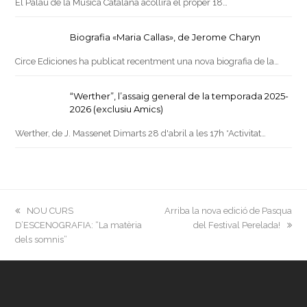
El Palau de la Música Catalana acollirà el proper 18…
Biografia «Maria Callas», de Jerome Charyn
Circe Ediciones ha publicat recentment una nova biografia de la…
“Werther”, l’assaig general de la temporada 2025-
2026 (exclusiu Amics)
Werther, de J. Massenet Dimarts 28 d'abril a les 17h *Activitat…
previous
next
NOU CURS
Arriba la nova edició de Pasqua
post:
post:
D’ESCENOGRAFIA: “La matèria
del Festival Perelada!
dels somnis”