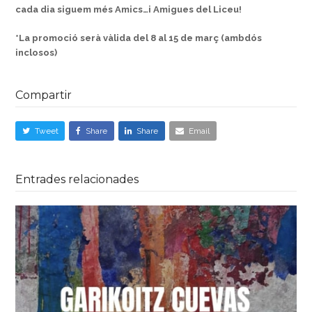
cada dia siguem més Amics…i Amigues del Liceu!
*La promoció serà vàlida del 8 al 15 de març (ambdós
inclosos)
Compartir
Tweet
Share
Share
Email
Entrades relacionades