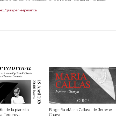
eg/guinjoan-esperanca
ic de la pianista
Biografia «Maria Callas», de Jerome
na Fedorova
Charyn