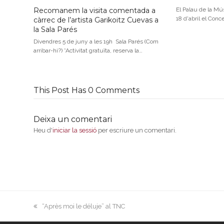
Recomanem la visita comentada a
El Palau de la Mús
18 d'abril el Conc
càrrec de l’artista Garikoitz Cuevas a
la Sala Parés
Divendres 5 de juny a les 19h Sala Parés (Com
arribar-hi?) *Activitat gratuïta, reserva la…
This Post Has 0 Comments
Deixa un comentari
Heu d'
iniciar la sessió
per escriure un comentari.
previous
“Après moi le déluje” al TNC
post: