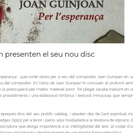
 presenten el seu nou disc
esperança”, que conté obres per a veu del compositor Joan Guinjoan en u
 del compositor. En l’obra de Joan Guinjoan hi conviuen el profund senti
e la preocupació pel mateix material sonor. Tot plegat s’acaba traduint en u
de procediments i una elaboració tímbrica i textural minuciosa que sempr
èpoques dins del seu prolífic catàleg, i abasten des de Cant espiritual ind
atges (1993) per a tenor i piano, aquí traslladada a la tessitura de soprano. 
iptura que atorga importància a la intel·ligibilitat del text, al costat d’u
l·lacions microtonals i desplaçaments en una àmplia franja intervàlica.