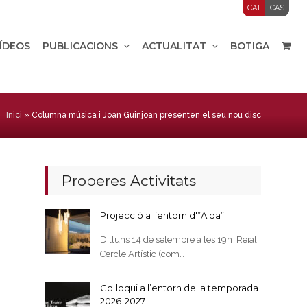
CAT
CAS
VÍDEOS
PUBLICACIONS
ACTUALITAT
BOTIGA
Inici
»
Columna música i Joan Guinjoan presenten el seu nou disc
Properes Activitats
Projecció a l’entorn d'”Aida”
Dilluns 14 de setembre a les 19h Reial
Cercle Artístic (com…
Col·loqui a l’entorn de la temporada
2026-2027