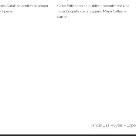
ica Catalana acollirà el proper
Circe Ediciones ha publicat recentment una
ert per a…
nova biografia de la soprano Maria Callas, a
càrrec…
next
Francis Lisa Ruyter – Expo
post: