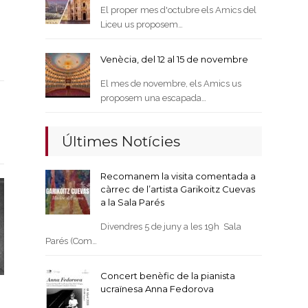
El proper mes d'octubre els Amics del
Liceu us proposem…
Venècia, del 12 al 15 de novembre
El mes de novembre, els Amics us
proposem una escapada…
Últimes Notícies
Recomanem la visita comentada a
càrrec de l’artista Garikoitz Cuevas
a la Sala Parés
Divendres 5 de juny a les 19h Sala
Parés (Com…
Concert benèfic de la pianista
ucraïnesa Anna Fedorova