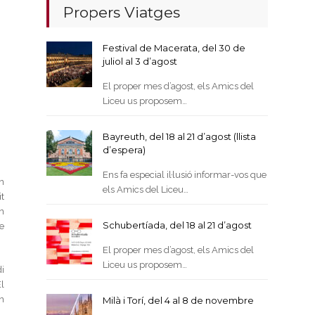
Propers Viatges
Festival de Macerata, del 30 de
juliol al 3 d’agost
El proper mes d’agost, els Amics del
Liceu us proposem…
Bayreuth, del 18 al 21 d’agost (llista
d’espera)
Ens fa especial il·lusió informar-vos que
n
els Amics del Liceu…
t
n
Schubertíada, del 18 al 21 d’agost
e
El proper mes d’agost, els Amics del
Liceu us proposem…
i
El
n
Milà i Torí, del 4 al 8 de novembre