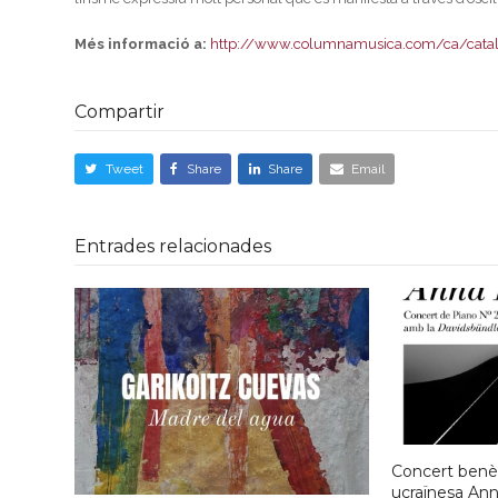
Més informació a:
http://www.columnamusica.com/ca/catal
Compartir
Tweet
Share
Share
Email
Entrades relacionades
Concert benèf
ucraïnesa An