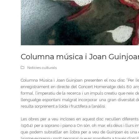
Columna música i Joan Guinjoan
Notícies culturals
Columna Música i Joan Guinjoan presenten el nou disc “Per l’
enregistrament en directe del Concert Homenatge dels 80 anys
formal, l’imperatiu de la recerca i un impuls creatiu que neix d
llenguatge espontani malgrat incorporar una gran diversitat 
resulta sorprenent a l’oïda i fructífera a l’anàlisi.
Les obres per a veu incloses en aquest disc recullen diferents 
(1964) per a soprano i piano a On són, oh mar, els déus i llurs im
que podem subratllar en l’obra per a veu de Guinjoan és una escr
lirisme expressiu molt personal que es manifesta a través d’osci