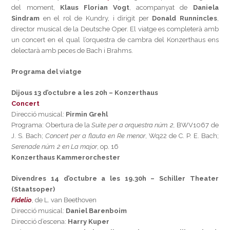
del moment,
Klaus Florian Vogt
, acompanyat de
Daniela
Sindram
en el rol de Kundry, i dirigit per
Donald Runnincles
,
director musical de la Deutsche Oper. El viatge es completerà amb
un concert en el qual l’orquestra de cambra del Konzerthaus ens
delectarà amb peces de Bach i Brahms.
Programa del viatge
Dijous 13 d’octubre a les 20h – Konzerthaus
Concert
Direcció musical:
Pirmin Grehl
Programa: Obertura de la
Suite per a orquestra núm. 2,
BWV1067 de
J. S. Bach;
Concert per a flauta en Re menor
, Wq22 de C. P. E. Bach;
Serenade núm. 2 en La major
, op. 16
Konzerthaus Kammerorchester
Divendres 14 d’octubre a les 19.30h – Schiller Theater
(Staatsoper)
Fidelio
, de L. van Beethoven
Direcció musical:
Daniel Barenboim
Direcció d’escena:
Harry Kuper