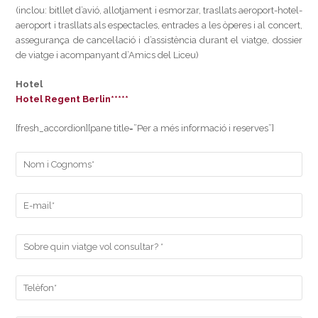
(inclou: bitllet d’avió, allotjament i esmorzar, trasllats aeroport-hotel-
aeroport i trasllats als espectacles, entrades a les òperes i al concert,
assegurança de cancel·lació i d’assistència durant el viatge, dossier
de viatge i acompanyant d’Amics del Liceu)
Hotel
Hotel Regent Berlin*****
[fresh_accordion][pane title=”Per a més informació i reserves”]