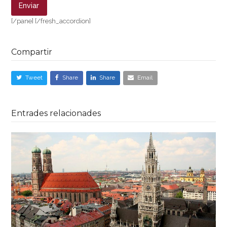
[/pane] [/fresh_accordion]
Compartir
Tweet
Share
Share
Email
Entrades relacionades