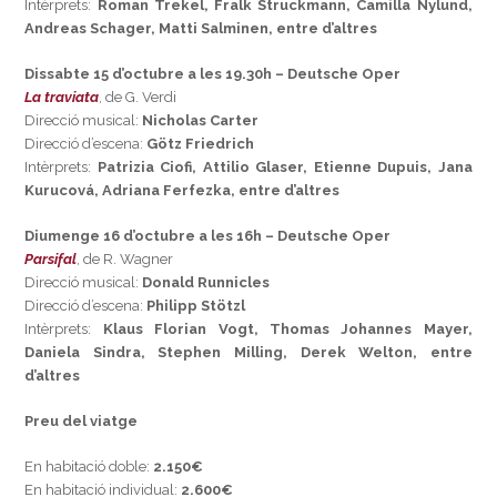
Intèrprets:
Roman Trekel, Fralk Struckmann, Camilla Nylund,
Andreas Schager, Matti Salminen, entre d’altres
Dissabte 15 d’octubre a les 19.30h – Deutsche Oper
La traviata
, de G. Verdi
Direcció musical:
Nicholas Carter
Direcció d’escena:
Götz Friedrich
Intèrprets:
Patrizia Ciofi, Attilio Glaser, Etienne Dupuis, Jana
Kurucová, Adriana Ferfezka, entre d’altres
Diumenge 16 d’octubre a les 16h – Deutsche Oper
Parsifal
, de R. Wagner
Direcció musical:
Donald Runnicles
Direcció d’escena:
Philipp Stötzl
Intèrprets:
Klaus Florian Vogt, Thomas Johannes Mayer,
Daniela Sindra, Stephen Milling, Derek Welton, entre
d’altres
Preu del viatge
En habitació doble:
2.150€
En habitació individual:
2.600€