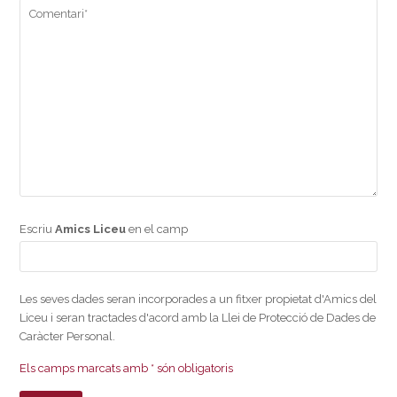
Escriu
Amics Liceu
en el camp
Les seves dades seran incorporades a un fitxer propietat d'Amics del
Liceu i seran tractades d'acord amb la Llei de Protecció de Dades de
Caràcter Personal.
Els camps marcats amb * són obligatoris