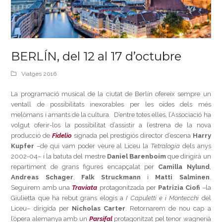
BERLÍN, del 12 al 17 d’octubre
Viatges 2016
La programació musical de la ciutat de Berlín ofereix sempre un
ventall de possibilitats inexorables per les oïdes dels més
melòmans i amants de la cultura. D’entre totes elles, l’Associació ha
volgut oferir-los la possibilitat d’assistir a l’estrena de la nova
producció de
Fidelio
signada pel prestigiós director d’escena
Harry
Kupfer
–de qui vam poder veure al Liceu la
Tetralogia
dels anys
2002-04– i la batuta del mestre
Daniel Barenboim
que dirigirà un
repartiment de grans figures encapçalat per
Camilla Nylund
,
Andreas Schager
,
Falk Struckmann
i
Matti Salminen
.
Seguirem amb una
Traviata
protagonitzada per
Patrizia Ciofi
–la
Giulietta que ha rebut grans elogis a
I Capuletti e i Montecchi
del
Liceu– dirigida per
Nicholas Carter
. Retornarem de nou cap a
l’òpera alemanya amb un
Parsifal
protagonitzat pel tenor wagnerià