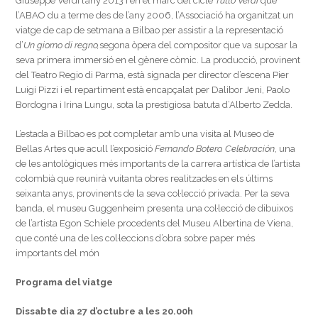
Giuseppe Verdi l’any 2013 i en el marc del cicle
Tutto Verdi
que
l’ABAO du a terme des de l’any 2006, l’Associació ha organitzat un
viatge de cap de setmana a Bilbao per assistir a la representació
d’
Un giorno di regno,
segona òpera del compositor que va suposar la
seva primera immersió en el gènere còmic. La producció, provinent
del Teatro Regio di Parma, està signada per director d’escena Pier
Luigi Pizzi i el repartiment està encapçalat per Dalibor Jeni, Paolo
Bordogna i Irina Lungu, sota la prestigiosa batuta d’Alberto Zedda.
L’estada a Bilbao es pot completar amb una visita al Museo de
Bellas Artes que acull l’exposició
Fernando Botero. Celebración
, una
de les antològiques més importants de la carrera artística de l’artista
colombià que reunirà vuitanta obres realitzades en els últims
seixanta anys, provinents de la seva col·lecció privada. Per la seva
banda, el museu Guggenheim presenta una col·lecció de dibuixos
de l’artista Egon Schiele procedents del Museu Albertina de Viena,
que conté una de les col·leccions d’obra sobre paper més
importants del món
Programa del viatge
Dissabte dia 27 d’octubre a les 20.00h