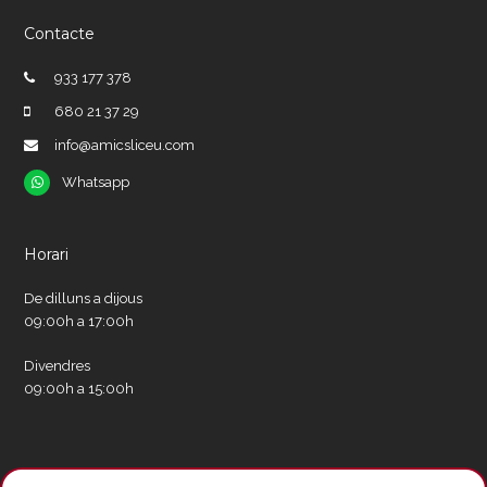
Contacte
933 177 378
680 21 37 29
info@amicsliceu.com
Whatsapp
Whatsapp
Horari
De dilluns a dijous
09:00h a 17:00h
Divendres
09:00h a 15:00h
Xarxes socials