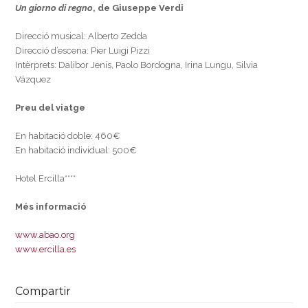
Un giorno di regno
, de Giuseppe Verdi
Direcció musical: Alberto Zedda
Direcció d’escena: Pier Luigi Pizzi
Intèrprets: Dalibor Jenis, Paolo Bordogna, Irina Lungu, Silvia
Vázquez
Preu del viatge
En habitació doble: 460€
En habitació individual: 500€
Hotel Ercilla****
Més informació
www.abao.org
www.ercilla.es
Compartir