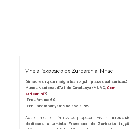
Vine a l’exposició de Zurbarán al Mnac
Dimecres 14 de maig a les 10.30h (places exhaurides)
Museu Nacional d’Art de Catalunya (MNAC,
Com
arribar-hi?
)
*Preu Amics: 6€
*Preu acompanyants no socis: 8€
Aquest mes, els Amics us proposem visitar l
‘exposici
dedicada a l’artista Francisco de Zurbarán (1598