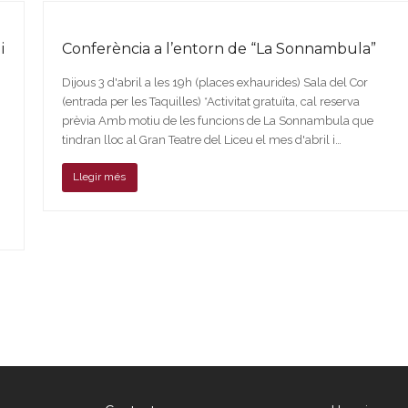
i
Conferència a l’entorn de “La Sonnambula”
Dijous 3 d'abril a les 19h (places exhaurides) Sala del Cor
(entrada per les Taquilles) *Activitat gratuïta, cal reserva
prèvia Amb motiu de les funcions de La Sonnambula que
tindran lloc al Gran Teatre del Liceu el mes d'abril i…
Llegir més
xt