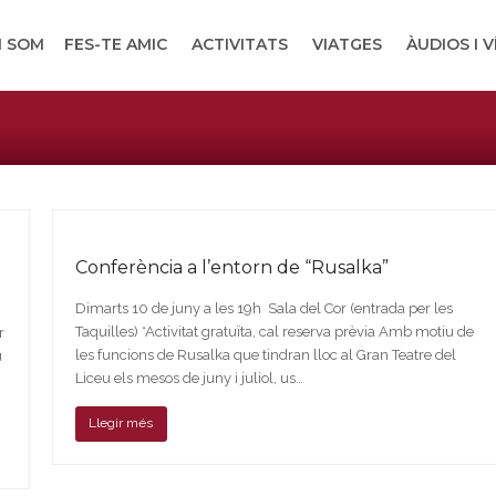
I SOM
FES-TE AMIC
ACTIVITATS
VIATGES
ÀUDIOS I 
Conferència a l’entorn de “Rusalka”
Dimarts 10 de juny a les 19h Sala del Cor (entrada per les
Taquilles) *Activitat gratuïta, cal reserva prèvia Amb motiu de
r
les funcions de Rusalka que tindran lloc al Gran Teatre del
u
Liceu els mesos de juny i juliol, us…
Llegir més