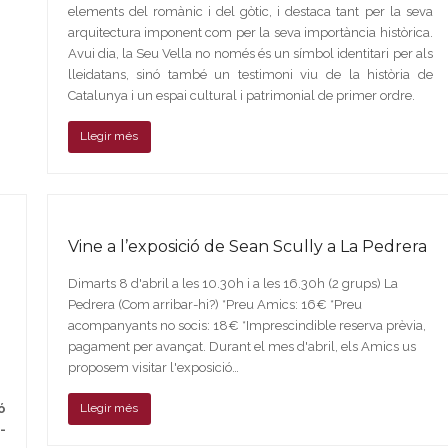
elements del romànic i del gòtic, i destaca tant per la seva
arquitectura imponent com per la seva importància històrica.
Avui dia, la Seu Vella no només és un símbol identitari per als
lleidatans, sinó també un testimoni viu de la història de
Catalunya i un espai cultural i patrimonial de primer ordre.
Llegir més
Vine a l’exposició de Sean Scully a La Pedrera
Dimarts 8 d'abril a les 10.30h i a les 16.30h (2 grups) La
Pedrera (Com arribar-hi?) *Preu Amics: 16€ *Preu
acompanyants no socis: 18€ *Imprescindible reserva prèvia,
pagament per avançat. Durant el mes d'abril, els Amics us
proposem visitar l'exposició…
ó
Llegir més
-