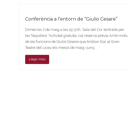
Conferència a l’entorn de “Giulio Cesare”
Dimecres 7 de maig a les 19.30h Sala del Cor (entrada per
les Taquilles) *Activitat gratuïta, cal reserva prèvia Amb moti
de les funcions de Giulio Cesare que tindran lloc al Gran
Teatre del Liceu els mesos de maig i juny,…
Llegir més