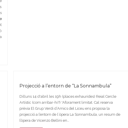
e
s
s
a
l
ó
a
Projecció a l’entorn de “La Sonnambula”
Dilluns 14 d'abril les 19h (places exhaurides) Reial Cercle
Artístic (com arribar-hi?) *Aforament limitat. Cal reserva
prèvia El Grup Verdi d’Amics del Liceu ens proposa la
projecció a l’entorn de l`òpera La Sonnambula, un resum de
l’òpera de Vicenzo Bellini en…