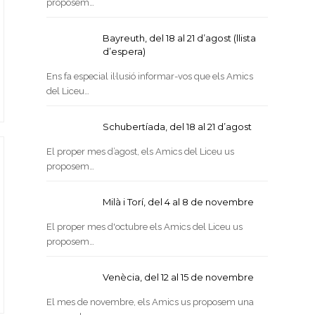
proposem…
Bayreuth, del 18 al 21 d’agost (llista
d’espera)
Ens fa especial il·lusió informar-vos que els Amics
del Liceu…
Schubertíada, del 18 al 21 d’agost
El proper mes d’agost, els Amics del Liceu us
proposem…
Milà i Torí, del 4 al 8 de novembre
El proper mes d'octubre els Amics del Liceu us
proposem…
Venècia, del 12 al 15 de novembre
El mes de novembre, els Amics us proposem una