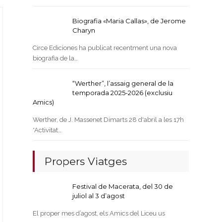
Biografia «Maria Callas», de Jerome
Charyn
Circe Ediciones ha publicat recentment una nova
biografia de la…
“Werther”, l’assaig general de la
temporada 2025-2026 (exclusiu
Amics)
Werther, de J. Massenet Dimarts 28 d'abril a les 17h
*Activitat…
Propers Viatges
Festival de Macerata, del 30 de
juliol al 3 d’agost
El proper mes d’agost, els Amics del Liceu us