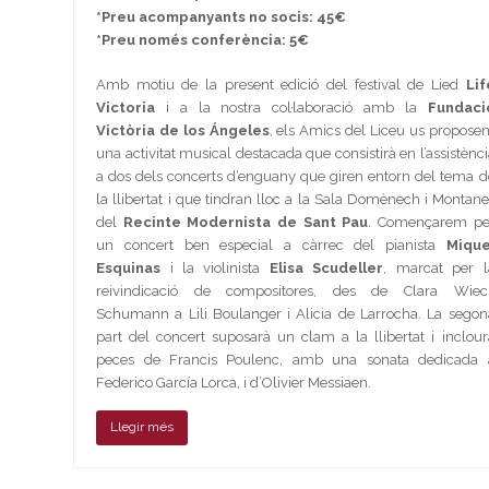
*Preu acompanyants no socis: 45€
*Preu només conferència: 5€
Amb motiu de la present edició del festival de Lied
Lif
Victoria
i a la nostra col·laboració amb la
Fundaci
Victòria de los Ángeles
, els Amics del Liceu us propose
una activitat musical destacada que consistirà en l’assistènci
a dos dels concerts d’enguany que giren entorn del tema d
la llibertat i que tindran lloc a la Sala Domènech i Montane
del
Recinte Modernista de Sant Pau
. Començarem pe
un concert ben especial a càrrec del pianista
Mique
Esquinas
i la violinista
Elisa Scudeller
, marcat per l
reivindicació de compositores, des de Clara Wiec
Schumann a Lili Boulanger i Alicia de Larrocha. La segon
part del concert suposarà un clam a la llibertat i inclour
peces de Francis Poulenc, amb una sonata dedicada 
Federico García Lorca, i d’Olivier Messiaen.
Llegir més