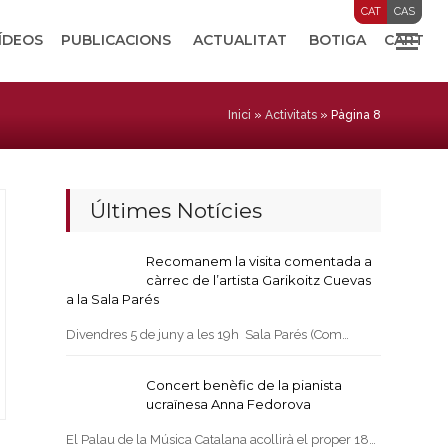
CAT
CAS
VÍDEOS
PUBLICACIONS
ACTUALITAT
BOTIGA
CART
Inici
»
Activitats
»
Pàgina 8
Últimes Notícies
Recomanem la visita comentada a
càrrec de l’artista Garikoitz Cuevas
a la Sala Parés
Divendres 5 de juny a les 19h Sala Parés (Com…
Concert benèfic de la pianista
ucraïnesa Anna Fedorova
El Palau de la Música Catalana acollirà el proper 18…