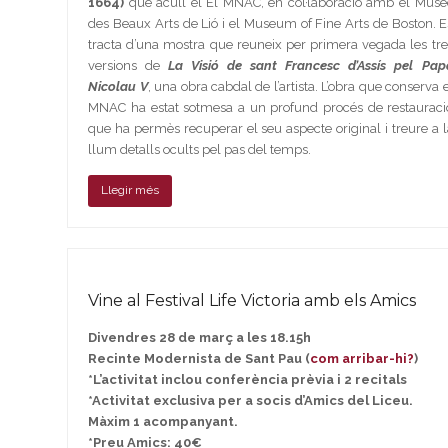
1664)
que acull el El MNAC, en col·laboració amb el Musé
des Beaux Arts de Lió i el Museum of Fine Arts de Boston. E
tracta d’una mostra que reuneix per primera vegada les tre
versions de
La Visió de sant Francesc d’Assís pel Pap
Nicolau V
, una obra cabdal de l’artista. L’obra que conserva e
MNAC ha estat sotmesa a un profund procés de restauraci
que ha permès recuperar el seu aspecte original i treure a l
llum detalls ocults pel pas del temps.
Llegir més
Vine al Festival Life Victoria amb els Amics
Divendres 28 de març a les 18.15h
Recinte Modernista de Sant Pau (
com arribar-hi?
)
*L’activitat inclou conferència prèvia i 2 recitals
*Activitat exclusiva per a socis d’Amics del Liceu.
Màxim 1 acompanyant.
*Preu Amics: 40€