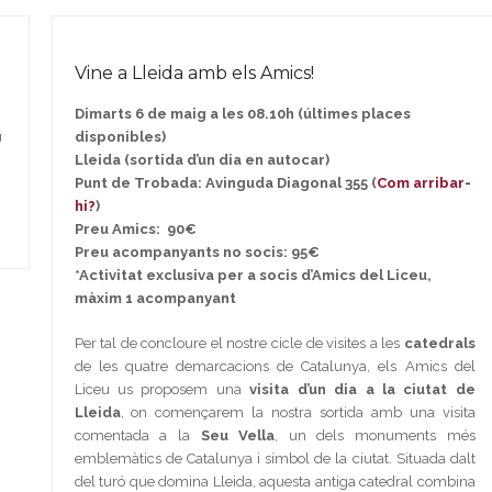
Vine a Lleida amb els Amics!
Dimarts 6 de maig a les 08.10h (últimes places
u
disponibles)
Lleida (sortida d’un dia en autocar)
Punt de Trobada: Avinguda Diagonal 355 (
Com arribar-
hi?
)
Preu Amics: 90€
Preu acompanyants no socis: 95€
*Activitat exclusiva per a socis d’Amics del Liceu,
màxim 1 acompanyant
Per tal de concloure el nostre cicle de visites a les
catedrals
de les quatre demarcacions de Catalunya, els Amics del
Liceu us proposem una
visita d’un dia a la ciutat de
Lleida
, on començarem la nostra sortida amb una visita
comentada a la
Seu Vella
, un dels monuments més
emblemàtics de Catalunya i símbol de la ciutat. Situada dalt
del turó que domina Lleida, aquesta antiga catedral combina